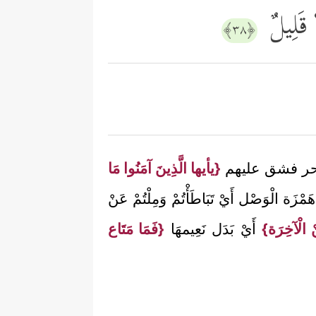
َا قَلِیلٌ
﴿٣٨﴾
ة وشدة حر فشق عليهم
{يأيها الَّذِينَ آمَنُوا مَا
َمْزَة الْوَصْل أَيْ تَبَاطَأْتُمْ وَمِلْتُمْ عَنْ
 الْآخِرَة}
أَيْ بَدَل نَعِيمهَا
{فَمَا مَتَاع