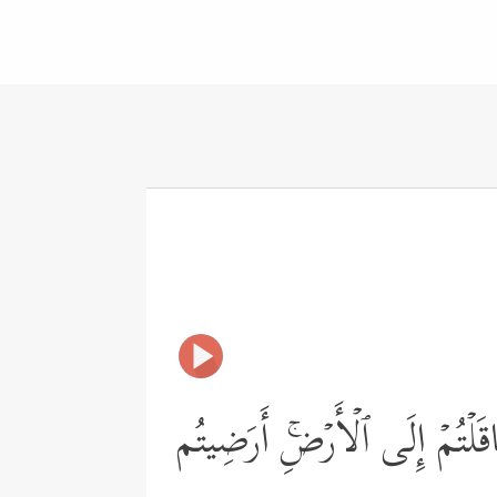
َاقَلۡتُمۡ إِلَى ٱلۡأَرۡضِۚ أَرَضِیتُم