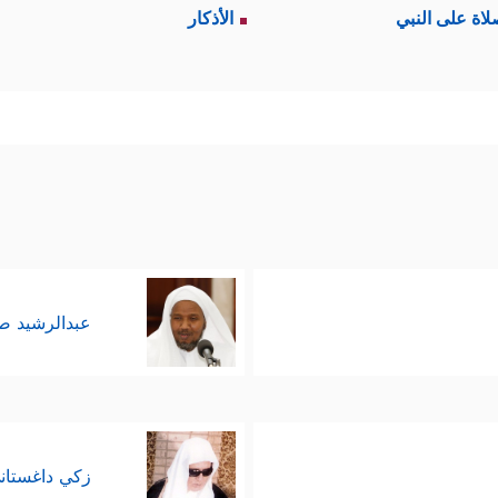
لاة على النبي
الأذكار
عبدالرشيد 
زكي داغستان