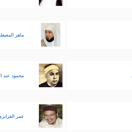
ماهر المعيقل
محمود عبد ا
عمر القزابري