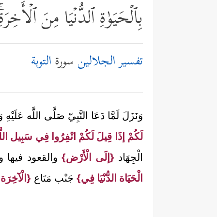
بِٱلۡحَیَوٰةِ ٱلدُّنۡیَا مِنَ ٱلۡأَخِرَةِ
تفسير الجلالين
سورة
التوبة
وَنَزَلَ لَمَّا دَعَا النَّبِيّ صَلَّى اللَّ
لَكُمْ إذَا قِيلَ لَكُمْ انْفِرُوا فِي سَبِيل اللَّه 
الْجِهَاد
{إلَى الْأَرْض}
والقعود فيها و
الْحَيَاة الدُّنْيَا فِي}
جَنْب مَتَاع
{الْآخِرَة 