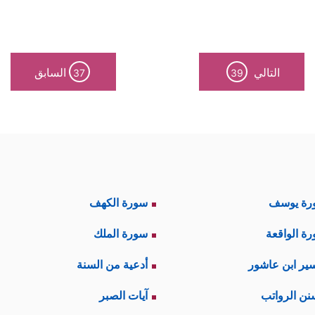
التالي
السابق
37
39
رة يوسف
سورة الكهف
ة الواقعة
سورة الملك
ير ابن عاشور
أدعية من السنة
نن الرواتب
آيات الصبر