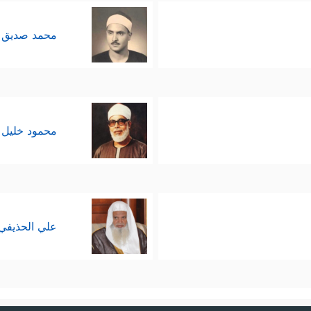
محمد صديق 
محمود خليل 
علي الحذيفي