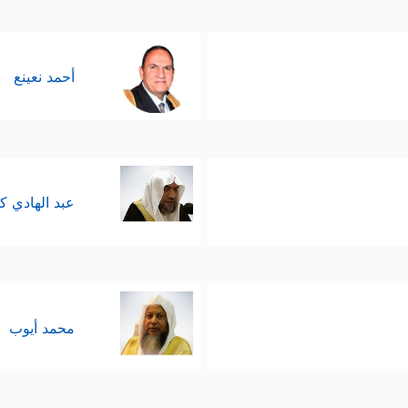
أحمد نعينع
عبد الهادي ك
محمد أيوب