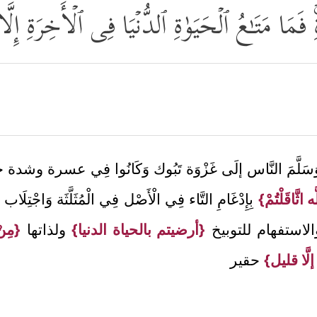
ۚ فَمَا مَتَـٰعُ ٱلۡحَیَوٰةِ ٱلدُّنۡیَا فِی ٱلۡأَخِرَةِ إِلّ
ه عَلَيْهِ وَسَلَّمَ النَّاس إلَى غَزْوَة تَبُوك وَكَانُوا فِي عسر
اثَّاقَلْتُمْ}
بِإِدْغَامِ التَّاء فِي الْأَصْل فِي الْمُثَلَّثَة وَاجْتِلَاب ه
الاستفهام للتوبيخ
{أرضيتم بالحياة الدنيا}
ولذاتها
{مِنْ
إلَّا قليل}
حقير