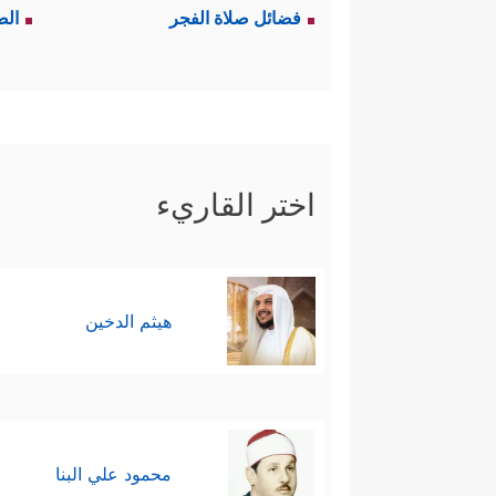
فضائل صلاة الفجر
الص
اختر القاريء
هيثم الدخين
محمود علي البنا