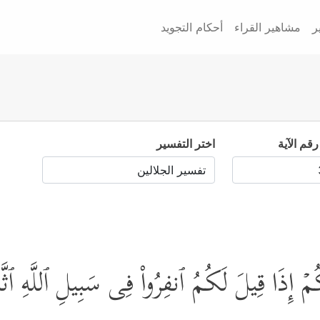
ر
مشاهير القراء
أحكام التجويد
رقم الآية
اختر التفسير
 لَكُمۡ إِذَا قِیلَ لَكُمُ ٱنفِرُواْ فِی سَبِیلِ ٱللَّهِ ٱثّ