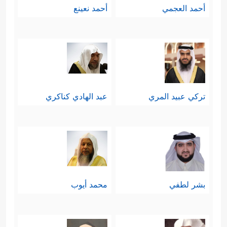
أحمد العجمي
أحمد نعينع
تركي عبيد المري
عبد الهادي كناكري
بشر لطفي
محمد أيوب