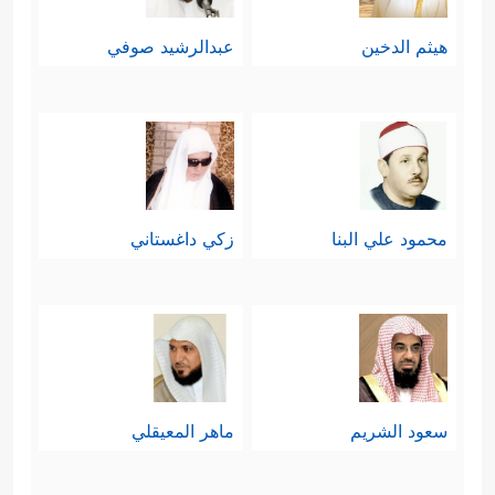
هيثم الدخين
عبدالرشيد صوفي
محمود علي البنا
زكي داغستاني
سعود الشريم
ماهر المعيقلي