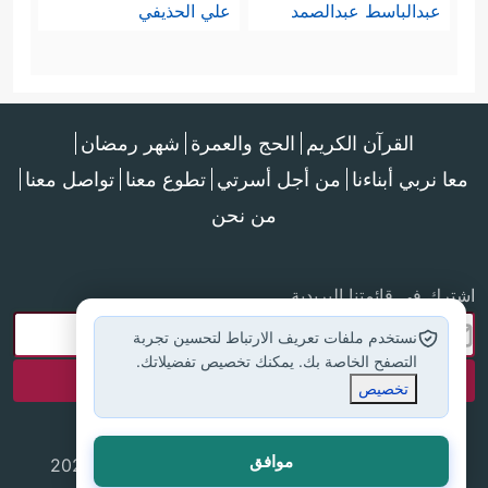
عبدالباسط عبدالصمد
علي الحذيفي
القرآن الكريم
الحج والعمرة
شهر رمضان
معا نربي أبناءنا
من أجل أسرتي
تطوع معنا
تواصل معنا
من نحن
اشترك في قائمتنا البريدية
نستخدم ملفات تعريف الارتباط لتحسين تجربة
التصفح الخاصة بك. يمكنك تخصيص تفضيلاتك.
تخصيص
موافق
جميع الحقوق محفوظة لموقع إسلام أون لاين © 2025