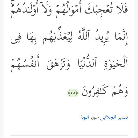
فَلَا تُعۡجِبۡكَ أَمۡوَ ٰ⁠لُهُمۡ وَلَاۤ أَوۡلَـٰدُهُمۡۚ
إِنَّمَا یُرِیدُ ٱللَّهُ لِیُعَذِّبَهُم بِهَا فِی
ٱلۡحَیَوٰةِ ٱلدُّنۡیَا وَتَزۡهَقَ أَنفُسُهُمۡ
وَهُمۡ كَـٰفِرُونَ
﴿٥٥﴾
تفسير الجلالين
سورة
التوبة