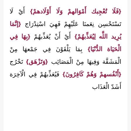
{فَلَا تُعْجِبك أَمْوَالهمْ وَلَا أَوْلَادهمْ}
أَيْ لَا
تَسْتَحْسِن نِعَمنَا عَلَيْهِمْ فَهِيَ اسْتِدْرَاج
{إنَّمَا
يُرِيد اللَّه لِيُعَذِّبهُمْ}
أَيْ أَنْ يُعَذِّبهُمْ
{بِهَا فِي
الْحَيَاة الدُّنْيَا}
بِمَا يَلْقَوْنَ فِي جَمْعهَا مِنْ
الْمَشَقَّة وَفِيهَا مِنْ الْمَصَائِب
{وَتَزْهَق}
تَخْرُج
{أَنْفُسهمْ وَهُمْ كَافِرُونَ}
فَيُعَذِّبهُمْ فِي الْآخِرَة
أَشَدّ الْعَذَاب