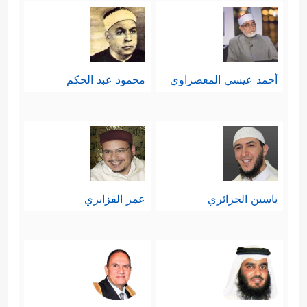
أحمد عيسي المعصراوي
محمود عبد الحكم
ياسين الجزائري
عمر القزابري