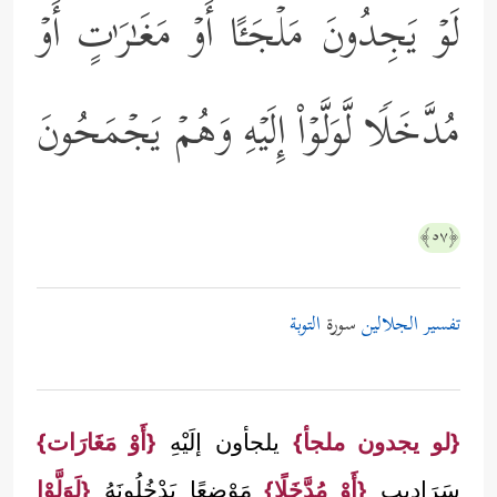
لَوۡ یَجِدُونَ مَلۡجَـًٔا أَوۡ مَغَـٰرَ ٰ⁠تٍ أَوۡ
مُدَّخَلࣰا لَّوَلَّوۡاْ إِلَیۡهِ وَهُمۡ یَجۡمَحُونَ
﴿٥٧﴾
تفسير الجلالين
سورة
التوبة
{لو يجدون ملجأ}
يلجأون إلَيْهِ
{أَوْ مَغَارَات}
سَرَادِيب
{أَوْ مُدَّخَلًا}
مَوْضِعًا يَدْخُلُونَهُ
{لَوَلَّوْا