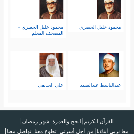
محمود خليل الحصري
محمود خليل الحصري -
المصحف المعلم
عبدالباسط عبدالصمد
علي الحذيفي
القرآن الكريم
الحج والعمرة
شهر رمضان
معا نربي أبناءنا
من أجل أسرتي
تطوع معنا
تواصل معنا