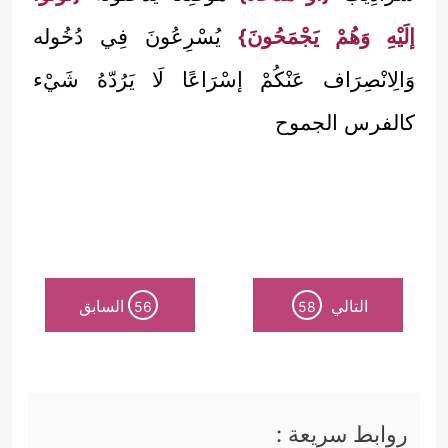
إلَيْهِ وَهُمْ يَجْمَحُونَ}
يُسْرِعُونَ فِي دُخُوله
وَالِانْصِرَاف عَنْكُمْ إسْرَاعًا لَا يَرُدّهُ شَيْء
كالفرس الجموح
التالي
السابق
56
58
روابط سريعة :