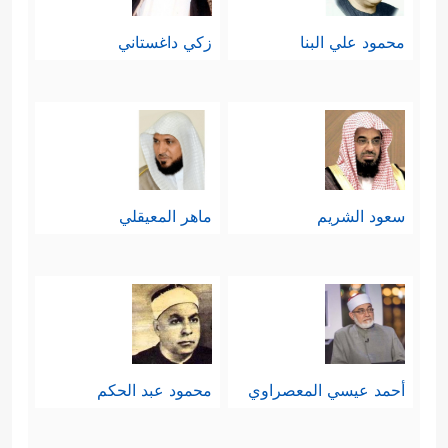
محمود علي البنا
زكي داغستاني
سعود الشريم
ماهر المعيقلي
أحمد عيسي المعصراوي
محمود عبد الحكم