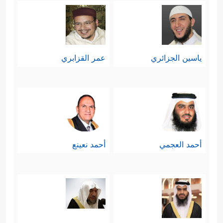
ياسين الجزائري
عمر القزابري
أحمد العجمي
أحمد نعينع