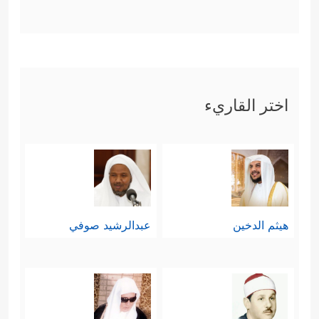
اختر القاريء
هيثم الدخين
عبدالرشيد صوفي