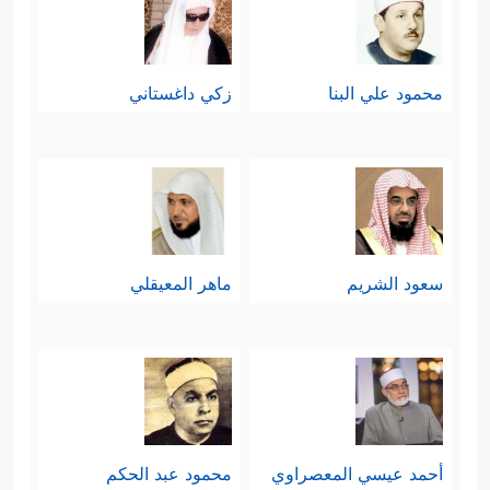
محمود علي البنا
زكي داغستاني
سعود الشريم
ماهر المعيقلي
أحمد عيسي المعصراوي
محمود عبد الحكم