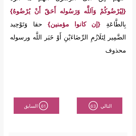
{لِيُرْضُوكُمْ وَاَللَّه وَرَسُوله أَحَقّ أَنْ يُرْضُوهُ}
بِالطَّاعَةِ
{إن كانوا مؤمنين}
حقا وَتَوْحِيد
الضَّمِير لِتَلَازُمِ الرِّضَاءَيْنِ أَوْ خَبَر اللَّه ورسوله
محذوف
التالي
السابق
61
63