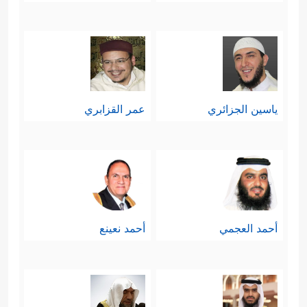
ياسين الجزائري
عمر القزابري
أحمد العجمي
أحمد نعينع