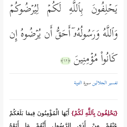
یَحۡلِفُونَ بِٱللَّهِ لَكُمۡ لِیُرۡضُوكُمۡ
وَٱللَّهُ وَرَسُولُهُۥۤ أَحَقُّ أَن یُرۡضُوهُ إِن
كَانُواْ مُؤۡمِنِینَ
﴿٦٢﴾
تفسير الجلالين
سورة
التوبة
{يَحْلِفُونَ بِاَللَّهِ لَكُمْ}
أَيّهَا الْمُؤْمِنُونَ فِيمَا بَلَغَكُمْ
عَنْهُمْ مِنْ أَذَى الرَّسُول أَنَّهُمْ مَا أَتَوْهُ