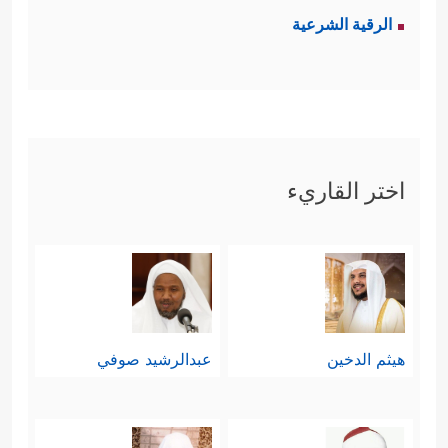
الرقية الشرعية
اختر القاريء
هيثم الدخين
عبدالرشيد صوفي