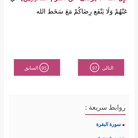
عَنْهُمْ وَلَا يَنْفَع رِضَاكُمْ مَعَ سَخَط الله
التالي
السابق
95
97
روابط سريعة :
سورة البقرة
سورة يوسف