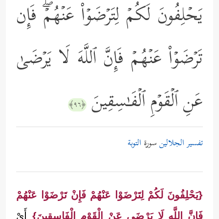
یَحۡلِفُونَ لَكُمۡ لِتَرۡضَوۡاْ عَنۡهُمۡۖ فَإِن
تَرۡضَوۡاْ عَنۡهُمۡ فَإِنَّ ٱللَّهَ لَا یَرۡضَىٰ
عَنِ ٱلۡقَوۡمِ ٱلۡفَـٰسِقِینَ
﴿٩٦﴾
تفسير الجلالين
سورة
التوبة
{يَحْلِفُونَ لَكُمْ لِتَرْضَوْا عَنْهُمْ فَإِنْ تَرْضَوْا عَنْهُمْ
فَإِنَّ اللَّه لَا يَرْضَى عَنْ الْقَوْم الْفَاسِقِينَ}
أَيْ