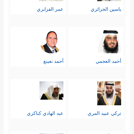
ياسين الجزائري
عمر القزابري
أحمد العجمي
أحمد نعينع
تركي عبيد المري
عبد الهادي كناكري