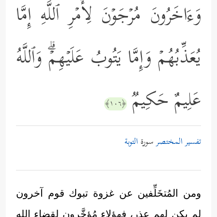
وَءَاخَرُونَ مُرۡجَوۡنَ لِأَمۡرِ ٱللَّهِ إِمَّا
یُعَذِّبُهُمۡ وَإِمَّا یَتُوبُ عَلَیۡهِمۡۗ وَٱللَّهُ
عَلِیمٌ حَكِیمࣱ
﴿١٠٦﴾
تفسير المختصر
سورة
التوبة
ومن المُتخَلِّفين عن غزوة تبوك قوم آخرون
لم يكن لهم عذر، فهؤلاء مُؤخَّرون لقضاء الله