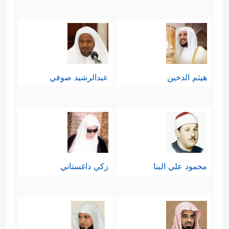
هيثم الدخين
عبدالرشيد صوفي
محمود علي البنا
زكي داغستاني