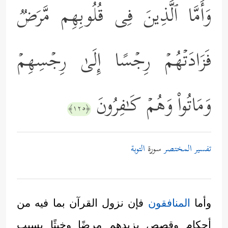
وَأَمَّا ٱلَّذِینَ فِی قُلُوبِهِم مَّرَضࣱ
فَزَادَتۡهُمۡ رِجۡسًا إِلَىٰ رِجۡسِهِمۡ
وَمَاتُواْ وَهُمۡ كَـٰفِرُونَ
﴿١٢٥﴾
تفسير المختصر
سورة
التوبة
وأما
المنافقون
فإن نزول القرآن بما فيه من
أحكام وقصص يزيدهم مرضًا وخبثًا بسبب