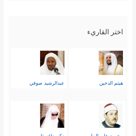
اختر القاريء
هيثم الدخين
عبدالرشيد صوفي
محمود علي البنا
زكي داغستاني