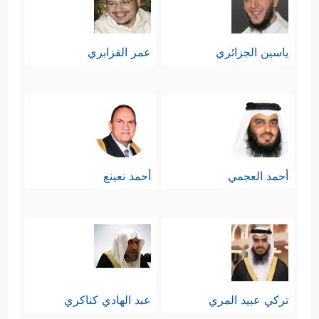
ياسين الجزائري
عمر القزابري
أحمد العجمي
أحمد نعينع
تركي عبيد المري
عبد الهادي كناكري