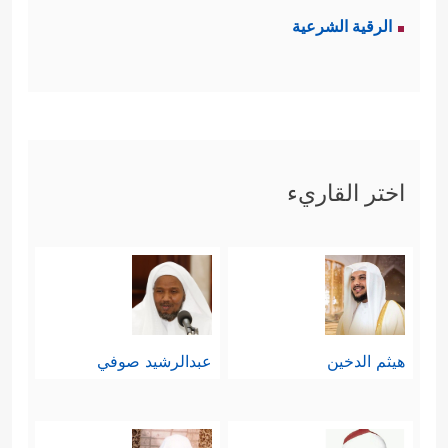
الرقية الشرعية
اختر القاريء
هيثم الدخين
عبدالرشيد صوفي