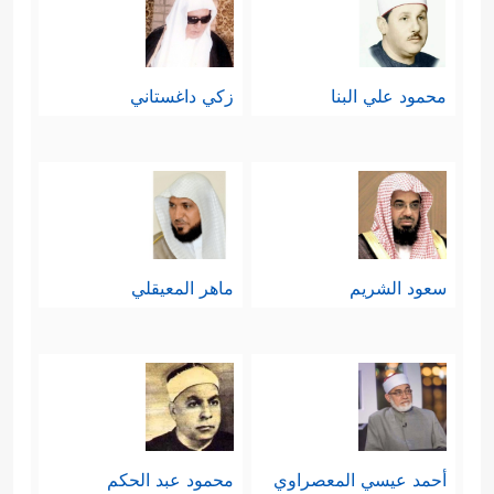
محمود علي البنا
زكي داغستاني
سعود الشريم
ماهر المعيقلي
أحمد عيسي المعصراوي
محمود عبد الحكم