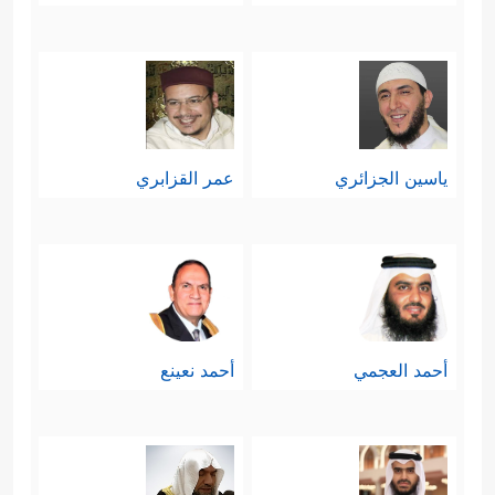
ياسين الجزائري
عمر القزابري
أحمد العجمي
أحمد نعينع