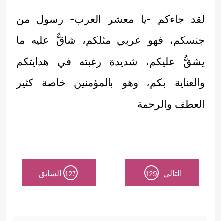
لقد جاءكم -يا معشر العرب- رسول من
جنسكم، فهو عربي مثلكم، شاقٌّ عليه ما
يشقُّ عليكم، شديدة رغبته في هدايتكم
والعناية بكم، وهو بالمؤمنين خاصة كثير
العطف والرحمة
التالي
السابق
127
129