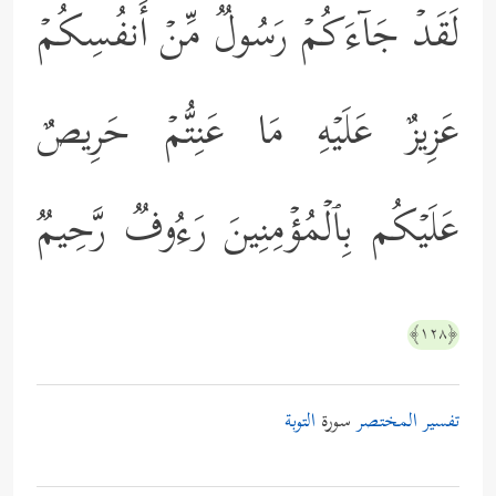
لَقَدۡ جَاۤءَكُمۡ رَسُولࣱ مِّنۡ أَنفُسِكُمۡ
عَزِیزٌ عَلَیۡهِ مَا عَنِتُّمۡ حَرِیصٌ
عَلَیۡكُم بِٱلۡمُؤۡمِنِینَ رَءُوفࣱ رَّحِیمࣱ
﴿١٢٨﴾
تفسير المختصر
سورة
التوبة