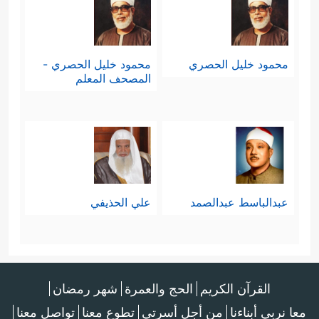
محمود خليل الحصري
محمود خليل الحصري -
المصحف المعلم
عبدالباسط عبدالصمد
علي الحذيفي
القرآن الكريم
الحج والعمرة
شهر رمضان
معا نربي أبناءنا
من أجل أسرتي
تطوع معنا
تواصل معنا