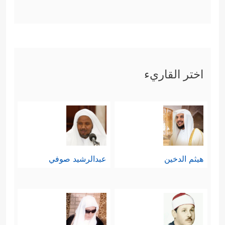
اختر القاريء
هيثم الدخين
عبدالرشيد صوفي