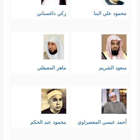
محمود علي البنا
زكي داغستاني
سعود الشريم
ماهر المعيقلي
أحمد عيسي المعصراوي
محمود عبد الحكم