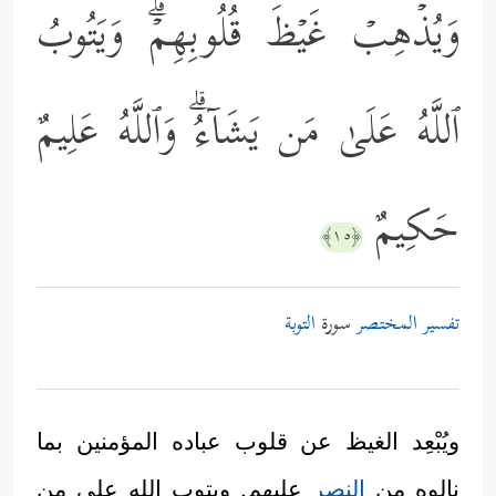
وَیُذۡهِبۡ غَیۡظَ قُلُوبِهِمۡۗ وَیَتُوبُ
ٱللَّهُ عَلَىٰ مَن یَشَاۤءُۗ وَٱللَّهُ عَلِیمٌ
حَكِیمٌ
﴿١٥﴾
تفسير المختصر
سورة
التوبة
ويُبْعِد الغيظ عن قلوب عباده المؤمنين بما
نالوه من
النصر
عليهم. ويتوب الله على من