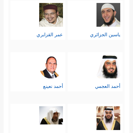
ياسين الجزائري
عمر القزابري
أحمد العجمي
أحمد نعينع