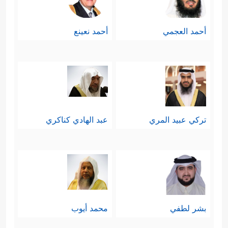
أحمد العجمي
أحمد نعينع
تركي عبيد المري
عبد الهادي كناكري
بشر لطفي
محمد أيوب