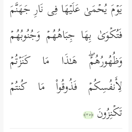
یَوۡمَ یُحۡمَىٰ عَلَیۡهَا فِی نَارِ جَهَنَّمَ
فَتُكۡوَىٰ بِهَا جِبَاهُهُمۡ وَجُنُوبُهُمۡ
وَظُهُورُهُمۡۖ هَـٰذَا مَا كَنَزۡتُمۡ
لِأَنفُسِكُمۡ فَذُوقُواْ مَا كُنتُمۡ
تَكۡنِزُونَ
﴿٣٥﴾