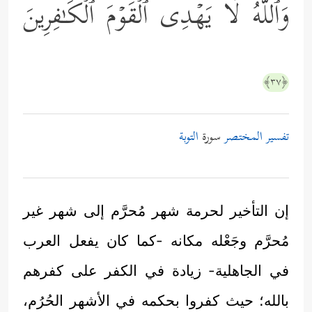
وَٱللَّهُ لَا یَهۡدِی ٱلۡقَوۡمَ ٱلۡكَـٰفِرِینَ
﴿٣٧﴾
تفسير المختصر
سورة
التوبة
إن التأخير لحرمة شهر مُحرَّم إلى شهر غير
مُحرَّم وجَعْله مكانه -كما كان يفعل العرب
في الجاهلية- زيادة في الكفر على كفرهم
بالله؛ حيث كفروا بحكمه في الأشهر الحُرُم،