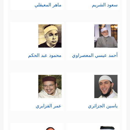
سعود الشريم
ماهر المعيقلي
أحمد عيسي المعصراوي
محمود عبد الحكم
ياسين الجزائري
عمر القزابري