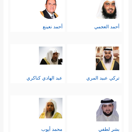
أحمد العجمي
أحمد نعينع
تركي عبيد المري
عبد الهادي كناكري
بشر لطفي
محمد أيوب