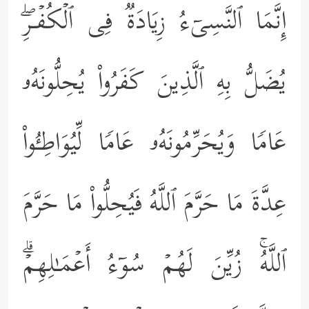
إِنَّمَا ٱلنَّسِیۤءُ زِیَادَةࣱ فِی ٱلۡكُفۡـرِۖ
یُضَلُّ بِهِ ٱلَّذِینَ كَفَرُواْ یُحِلُّونَهُۥ
عَامࣰا وَیُحَرِّمُونَهُۥ عَامࣰا لِّیُوَاطِـُٔواْ
عِدَّةَ مَا حَرَّمَ ٱللَّهُ فَیُحِلُّواْ مَا حَرَّمَ
ٱللَّهُۚ زُیِّنَ لَهُمۡ سُوۤءُ أَعۡمَـٰلِهِمۡۗ