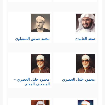
سعد الغامدي
محمد صديق المنشاوي
محمود خليل الحصري
محمود خليل الحصري -
المصحف المعلم