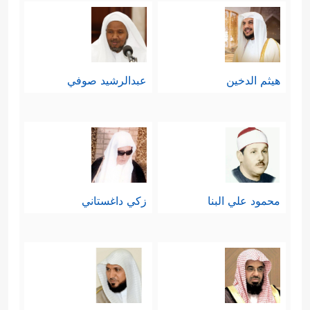
هيثم الدخين
عبدالرشيد صوفي
محمود علي البنا
زكي داغستاني