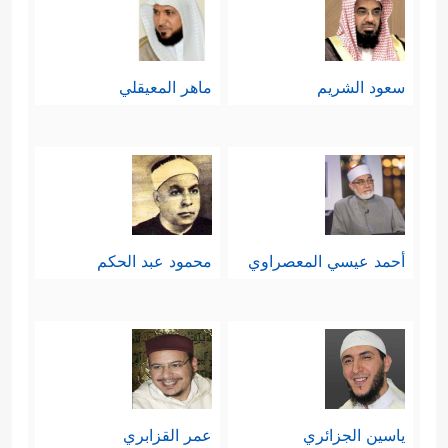
سعود الشريم
ماهر المعيقلي
أحمد عيسي المعصراوي
محمود عبد الحكم
ياسين الجزائري
عمر القزابري