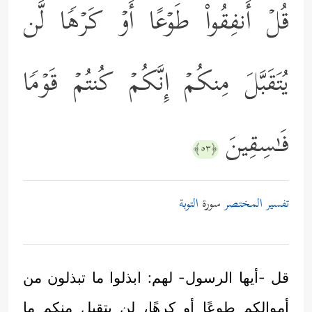
قُلۡ أَنفِقُواْ طَوۡعًا أَوۡ كَرۡهࣰا لَّن
یُتَقَبَّلَ مِنكُمۡ إِنَّكُمۡ كُنتُمۡ قَوۡمࣰا
فَـٰسِقِینَ
﴿٥٣﴾
تفسير المختصر
سورة
التوبة
قل -أيها الرسول- لهم: ابذلوا ما تبذلون من
أموالكم طوعًا أو كرهًا، لن يتقبل منكم ما