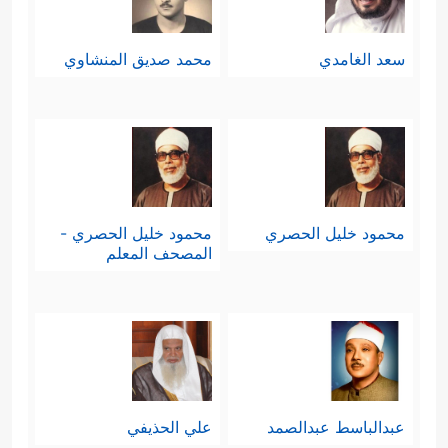
سعد الغامدي
محمد صديق المنشاوي
محمود خليل الحصري
محمود خليل الحصري -
المصحف المعلم
عبدالباسط عبدالصمد
علي الحذيفي