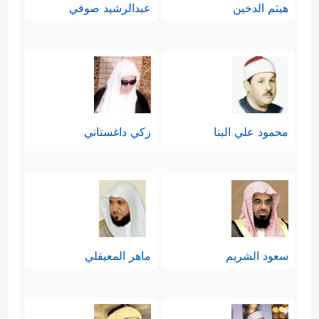
هيثم الدخين
عبدالرشيد صوفي
محمود علي البنا
زكي داغستاني
سعود الشريم
ماهر المعيقلي