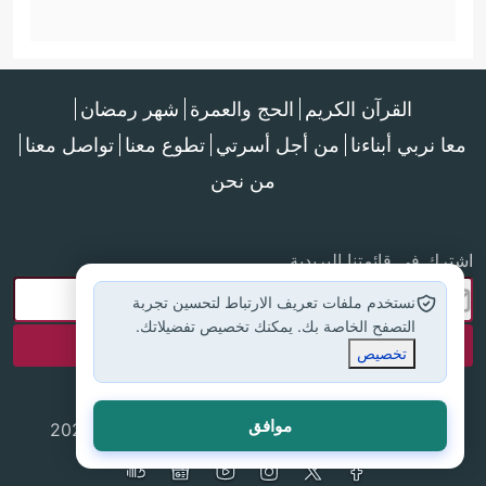
القرآن الكريم
الحج والعمرة
شهر رمضان
معا نربي أبناءنا
من أجل أسرتي
تطوع معنا
تواصل معنا
من نحن
اشترك في قائمتنا البريدية
نستخدم ملفات تعريف الارتباط لتحسين تجربة
التصفح الخاصة بك. يمكنك تخصيص تفضيلاتك.
تخصيص
موافق
جميع الحقوق محفوظة لموقع إسلام أون لاين © 2025