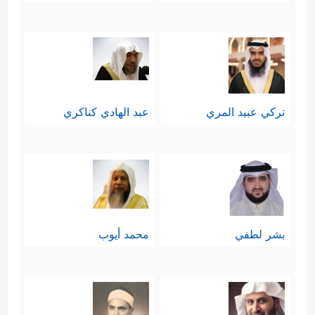
تركي عبيد المري
عبد الهادي كناكري
بشر لطفي
محمد أيوب