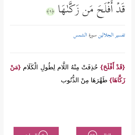
قَدۡ أَفۡلَحَ مَن زَكَّىٰهَا
﴿٩﴾
تفسير الجلالين
سورة
الشمس
{قَدْ أَفْلَحَ}
حُذِفَتْ مِنْهُ اللَّام لِطُولِ الْكَلَام
{مَنْ
زَكَّاهَا}
طَهَّرَهَا مِنْ الذُّنُوب