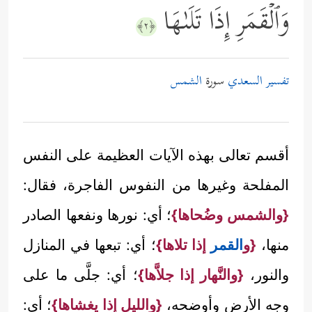
وَٱلۡقَمَرِ إِذَا تَلَىٰهَا
﴿٢﴾
تفسير السعدي
سورة
الشمس
أقسم تعالى بهذه الآيات العظيمة على النفس
المفلحة وغيرها من النفوس الفاجرة، فقال:
{والشمس وضُحاها}
؛ أي: نورها ونفعها الصادر
منها،
{و
القمر
إذا تلاها}
؛ أي: تبعها في المنازل
والنور،
{والنَّهار إذا جلاَّها}
؛ أي: جلَّى ما على
وجه الأرض وأوضحه،
{والليل إذا يغشاها}
؛ أي: