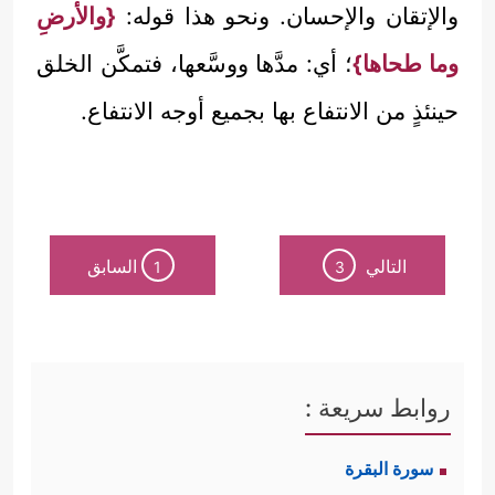
والإتقان والإحسان. ونحو هذا قوله:
{والأرضِ
وما طحاها}
؛ أي: مدَّها ووسَّعها، فتمكَّن الخلق
حينئذٍ من الانتفاع بها بجميع أوجه الانتفاع.
التالي
السابق
1
3
روابط سريعة :
سورة البقرة