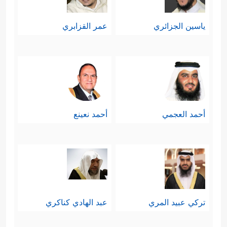
ياسين الجزائري
عمر القزابري
أحمد العجمي
أحمد نعينع
تركي عبيد المري
عبد الهادي كناكري