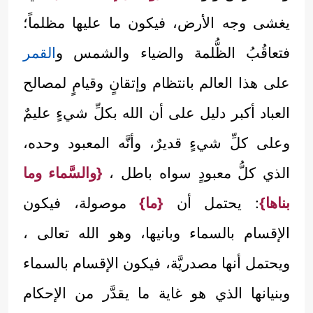
يغشى وجه الأرض، فيكون ما عليها مظلماً؛
فتعاقُبُ الظُّلمة والضياء والشمس و
القمر
على هذا العالم بانتظام وإتقانٍ وقيامٍ لمصالح
العباد أكبر دليل على أن الله بكلِّ شيءٍ عليمٌ
وعلى كلِّ شيءٍ قديرٌ، وأنَّه المعبود وحده،
الذي كلُّ معبودٍ سواه باطل ،
{والسَّماء وما
بناها}
: يحتمل أن
{ما}
موصولة، فيكون
الإقسام بالسماء وبانيها، وهو الله تعالى ،
ويحتمل أنها مصدريَّة، فيكون الإقسام بالسماء
وبنيانها الذي هو غاية ما يقدَّر من الإحكام