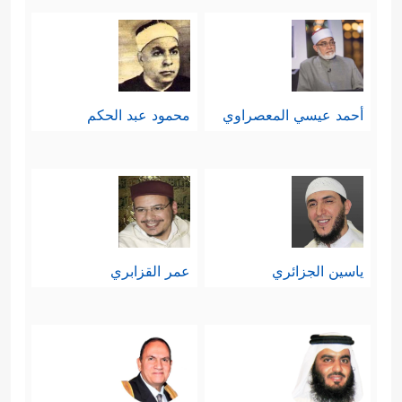
أحمد عيسي المعصراوي
محمود عبد الحكم
ياسين الجزائري
عمر القزابري