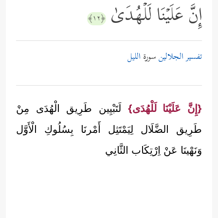
إِنَّ عَلَیۡنَا لَلۡهُدَىٰ
﴿١٢﴾
تفسير الجلالين
سورة
الليل
{إِنَّ عَلَيْنَا لَلْهُدَى}
لَتَبْيِين طَرِيق الْهُدَى مِنْ
طَرِيق الضَّلَال لِيَمْتَثِل أَمْرنَا بِسُلُوكِ الْأَوَّل
وَنَهْينَا عَنْ اِرْتِكَاب الثَّانِي