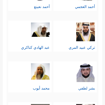
أحمد العجمي
أحمد نعينع
تركي عبيد المري
عبد الهادي كناكري
بشر لطفي
محمد أيوب