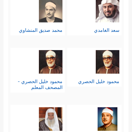
سعد الغامدي
محمد صديق المنشاوي
محمود خليل الحصري
محمود خليل الحصري -
المصحف المعلم