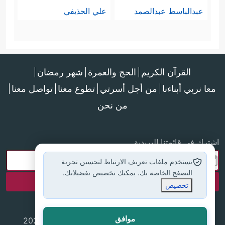
عبدالباسط عبدالصمد
علي الحذيفي
القرآن الكريم
الحج والعمرة
شهر رمضان
معا نربي أبناءنا
من أجل أسرتي
تطوع معنا
تواصل معنا
من نحن
اشترك في قائمتنا البريدية
نستخدم ملفات تعريف الارتباط لتحسين تجربة
التصفح الخاصة بك. يمكنك تخصيص تفضيلاتك.
تخصيص
موافق
جميع الحقوق محفوظة لموقع إسلام أون لاين © 2025