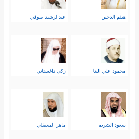
هيثم الدخين
عبدالرشيد صوفي
محمود علي البنا
زكي داغستاني
سعود الشريم
ماهر المعيقلي