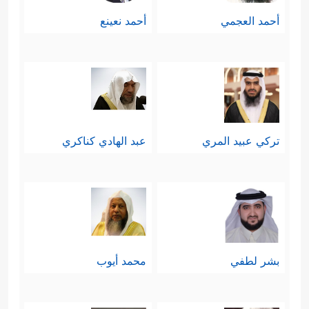
أحمد العجمي
أحمد نعينع
تركي عبيد المري
عبد الهادي كناكري
بشر لطفي
محمد أيوب