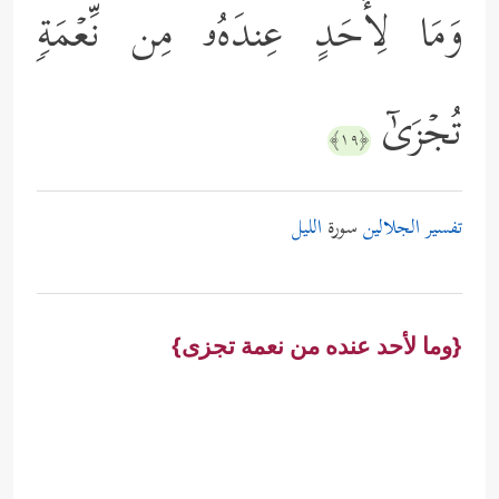
وَمَا لِأَحَدٍ عِندَهُۥ مِن نِّعۡمَةࣲ
تُجۡزَىٰۤ
﴿١٩﴾
تفسير الجلالين
سورة
الليل
{وما لأحد عنده من نعمة تجزى}