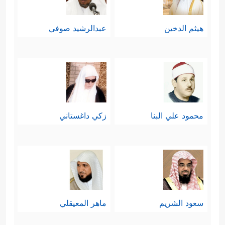
هيثم الدخين
عبدالرشيد صوفي
محمود علي البنا
زكي داغستاني
سعود الشريم
ماهر المعيقلي