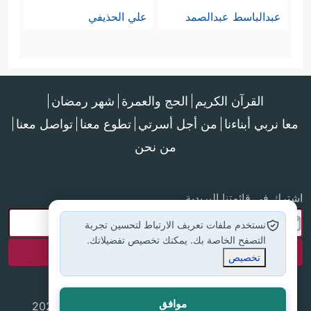
عبدالباسط عبدالصمد
علي الحذيفي
القرآن الكريم
الحج والعمرة
شهر رمضان
معا نربي أبناءنا
من أجل أسرتي
تطوع معنا
تواصل معنا
من نحن
اشترك في قائمتنا البريدية
نستخدم ملفات تعريف الارتباط لتحسين تجربة
التصفح الخاصة بك. يمكنك تخصيص تفضيلاتك.
تخصيص
موافق
جميع الحقوق محفوظة لموقع إسلام أون لاين © 2025