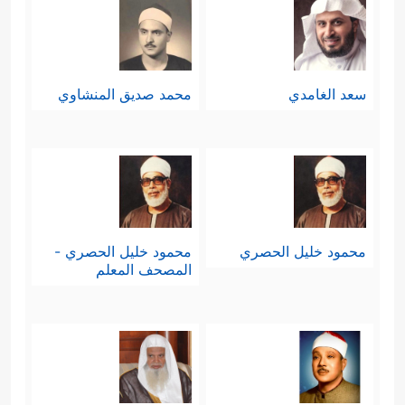
سعد الغامدي
محمد صديق المنشاوي
محمود خليل الحصري
محمود خليل الحصري -
المصحف المعلم