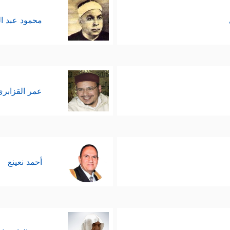
محمود عبد ا
عمر القزابري
أحمد نعينع