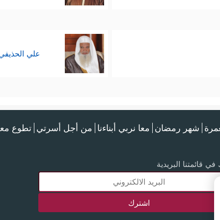
علي الحذيفي
عمرة
شهر رمضان
معا نربي أبناءنا
من أجل أسرتي
تطوع معن
في قائمتنا البريدية