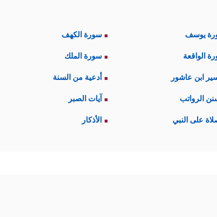
رة يوسف
سورة الكهف
ة الواقعة
سورة الملك
ير ابن عاشور
أدعية من السنة
نن الرواتب
آيات الصبر
لاة على النبي
الأذكار