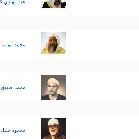
عبد الهادي ك
محمد أيوب
محمد صديق 
محمود خليل 