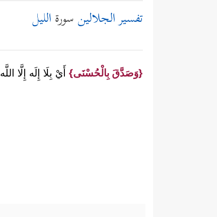
تفسير الجلالين
سورة
الليل
{وَصَدَّقَ بِالْحُسْنَى}
أَيْ بِلَا إِلَه إِلَّا