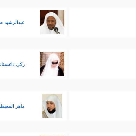
عبدالرشيد 
زكي داغستان
ماهر المعيقل