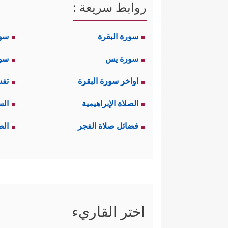
روابط سريعة :
سورة البقرة
سو
سورة يس
سور
اواخر سورة البقرة
تفس
الصلاة الإبراهيمية
الس
فضائل صلاة الفجر
الص
اختر القاريء