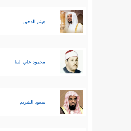
هيثم الدخين
محمود علي البنا
سعود الشريم