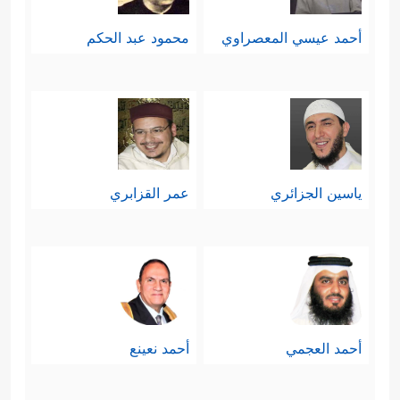
أحمد عيسي المعصراوي
محمود عبد الحكم
ياسين الجزائري
عمر القزابري
أحمد العجمي
أحمد نعينع