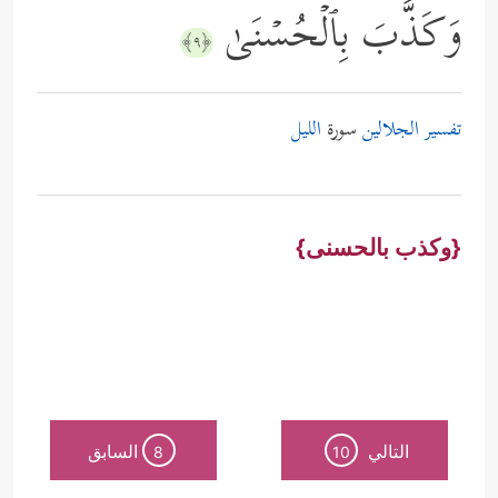
وَكَذَّبَ بِٱلۡحُسۡنَىٰ
﴿٩﴾
تفسير الجلالين
سورة
الليل
{وكذب بالحسنى}
التالي
السابق
8
10