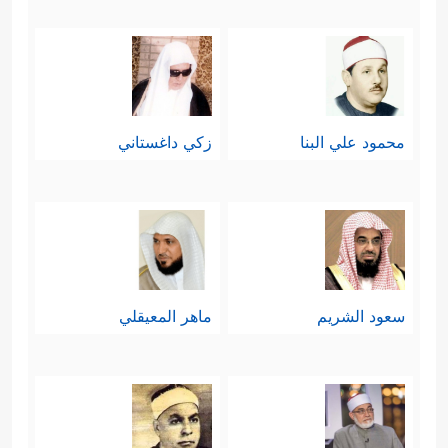
محمود علي البنا
زكي داغستاني
سعود الشريم
ماهر المعيقلي