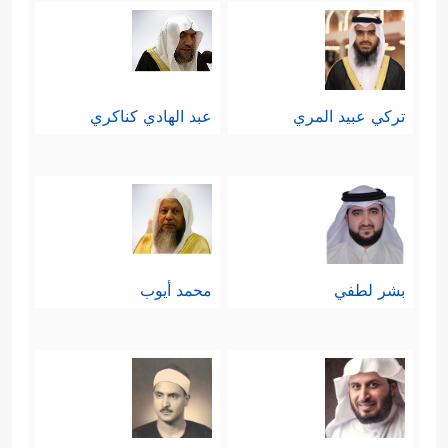
تركي عبيد المري
عبد الهادي كناكري
بشر لطفي
محمد أيوب