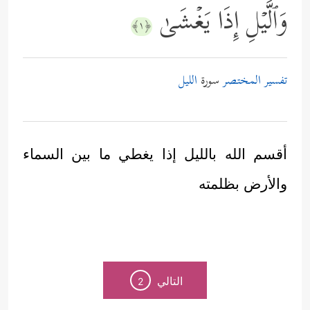
وَٱلَّیۡلِ إِذَا یَغۡشَىٰ
﴿١﴾
تفسير المختصر
سورة
الليل
أقسم الله بالليل إذا يغطي ما بين السماء
والأرض بظلمته
التالي
2