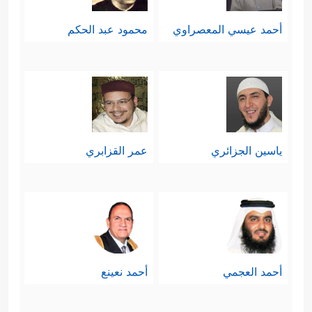
أحمد عيسي المعصراوي
محمود عبد الحكم
ياسين الجزائري
عمر القزابري
أحمد العجمي
أحمد نعينع