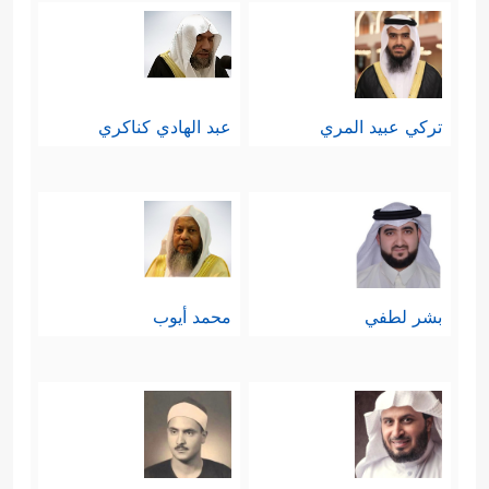
تركي عبيد المري
عبد الهادي كناكري
بشر لطفي
محمد أيوب