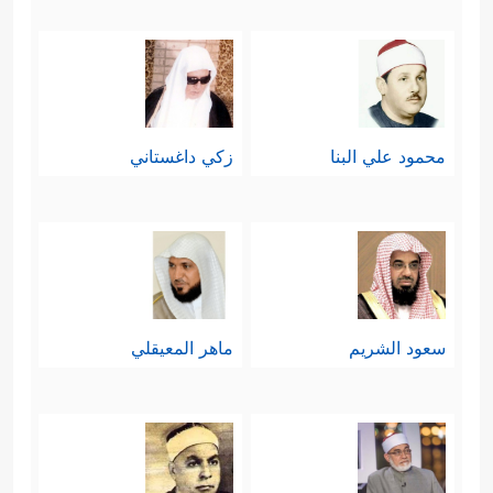
محمود علي البنا
زكي داغستاني
سعود الشريم
ماهر المعيقلي