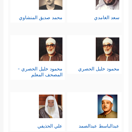
سعد الغامدي
محمد صديق المنشاوي
محمود خليل الحصري
محمود خليل الحصري -
المصحف المعلم
عبدالباسط عبدالصمد
علي الحذيفي