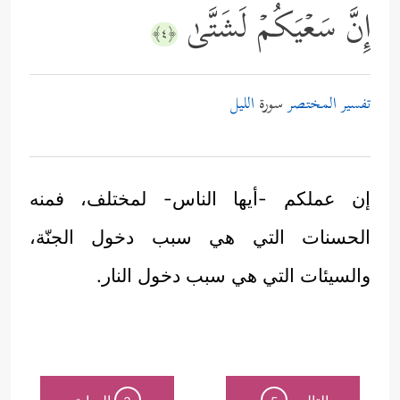
إِنَّ سَعۡیَكُمۡ لَشَتَّىٰ
﴿٤﴾
تفسير المختصر
سورة
الليل
إن عملكم -أيها الناس- لمختلف، فمنه
الحسنات التي هي سبب دخول الجنّة،
والسيئات التي هي سبب دخول النار.