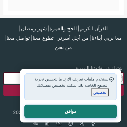
القرآن الكريم
الحج والعمرة
شهر رمضان
معا نربي أبناءنا
من أجل أسرتي
تطوع معنا
تواصل معنا
من نحن
اشترك في قائمتنا البريدية
نستخدم ملفات تعريف الارتباط لتحسين تجربة
التصفح الخاصة بك. يمكنك تخصيص تفضيلاتك.
تخصيص
موافق
جميع الحقوق محفوظة لموقع إسلام أون لاين © 2025