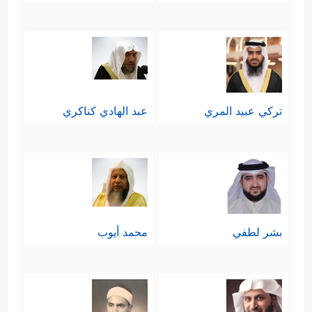
تركي عبيد المري
عبد الهادي كناكري
بشر لطفي
محمد أيوب