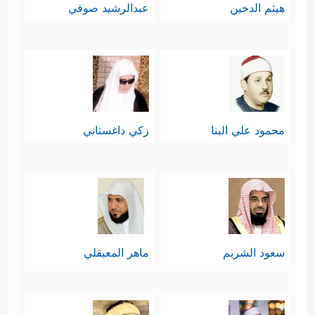
هيثم الدخين
عبدالرشيد صوفي
محمود علي البنا
زكي داغستاني
سعود الشريم
ماهر المعيقلي