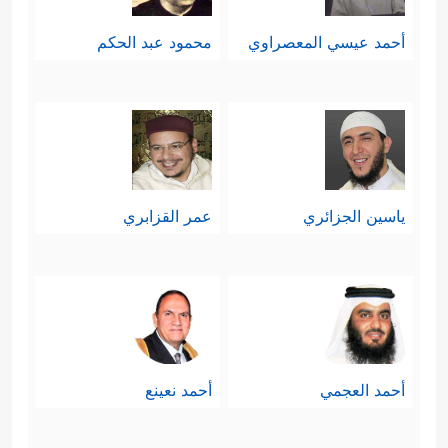
أحمد عيسي المعصراوي
محمود عبد الحكم
ياسين الجزائري
عمر القزابري
أحمد العجمي
أحمد نعينع