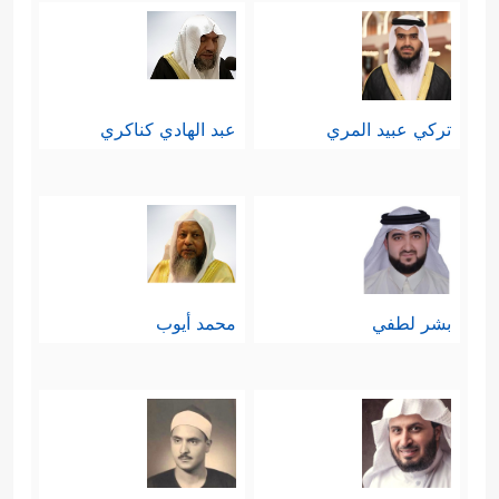
تركي عبيد المري
عبد الهادي كناكري
بشر لطفي
محمد أيوب