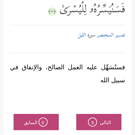
فَسَنُیَسِّرُهُۥ لِلۡیُسۡرَىٰ
﴿٧﴾
تفسير المختصر
سورة
الليل
فسنُسَهِّل عليه العمل الصالح، والإنفاق في
سبيل الله
التالي
السابق
6
8