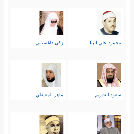
محمود علي البنا
زكي داغستاني
سعود الشريم
ماهر المعيقلي