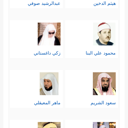
هيثم الدخين
عبدالرشيد صوفي
محمود علي البنا
زكي داغستاني
سعود الشريم
ماهر المعيقلي