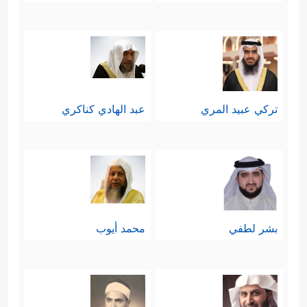
تركي عبيد المري
عبد الهادي كناكري
بشر لطفي
محمد أيوب