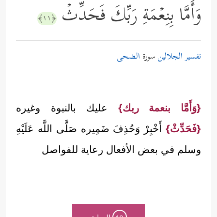
وَأَمَّا بِنِعۡمَةِ رَبِّكَ فَحَدِّثۡ
﴿١١﴾
تفسير الجلالين
سورة
الضحى
{وَأَمَّا بنعمة ربك}
عليك بالنبوة وغيره
{فَحَدِّثْ}
أَخْبِرْ وَحُذِفَ ضَمِيره صَلَّى اللَّه عَلَيْهِ
وسلم في بعض الأفعال رعاية للفواصل