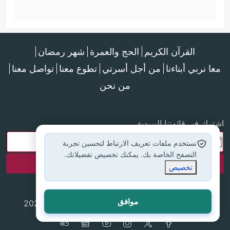
القرآن الكريم
الحج والعمرة
شهر رمضان
معا نربي أبناءنا
من أجل أسرتي
تطوع معنا
تواصل معنا
من نحن
اشترك في قائمتنا البريدية
نستخدم ملفات تعريف الارتباط لتحسين تجربة
التصفح الخاصة بك. يمكنك تخصيص تفضيلاتك.
تخصيص
موافق
جميع الحقوق محفوظة لموقع إسلام أون لاين © 2025