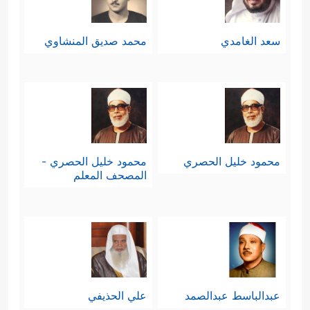
سعد الغامدي
محمد صديق المنشاوي
محمود خليل الحصري
محمود خليل الحصري -
المصحف المعلم
عبدالباسط عبدالصمد
علي الحذيفي