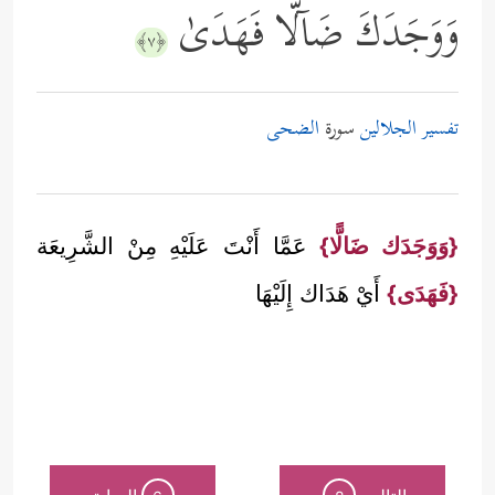
وَوَجَدَكَ ضَاۤلࣰّا فَهَدَىٰ
﴿٧﴾
تفسير الجلالين
سورة
الضحى
{وَوَجَدَك ضَالًّا}
عَمَّا أَنْتَ عَلَيْهِ مِنْ الشَّرِيعَة
{فَهَدَى}
أَيْ هَدَاك إِلَيْهَا