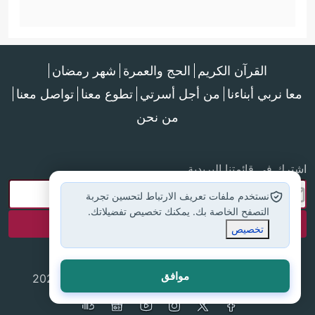
القرآن الكريم
الحج والعمرة
شهر رمضان
معا نربي أبناءنا
من أجل أسرتي
تطوع معنا
تواصل معنا
من نحن
اشترك في قائمتنا البريدية
نستخدم ملفات تعريف الارتباط لتحسين تجربة
التصفح الخاصة بك. يمكنك تخصيص تفضيلاتك.
تخصيص
موافق
جميع الحقوق محفوظة لموقع إسلام أون لاين © 2025