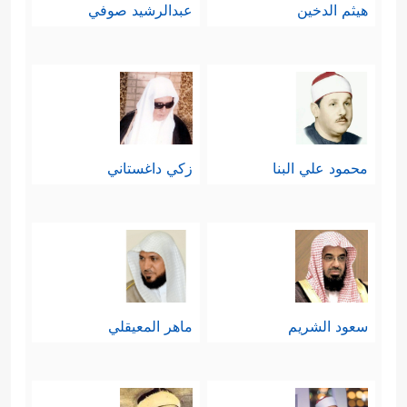
هيثم الدخين
عبدالرشيد صوفي
محمود علي البنا
زكي داغستاني
سعود الشريم
ماهر المعيقلي