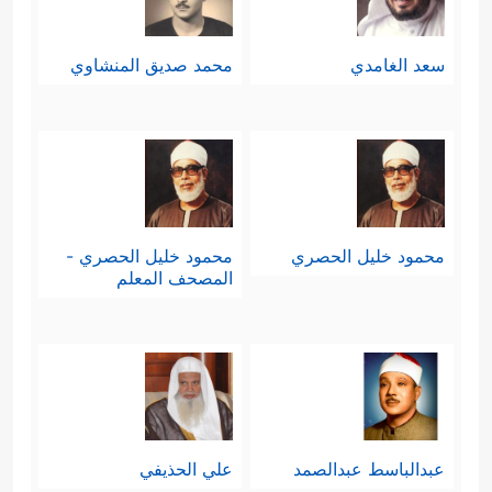
سعد الغامدي
محمد صديق المنشاوي
محمود خليل الحصري
محمود خليل الحصري -
المصحف المعلم
عبدالباسط عبدالصمد
علي الحذيفي