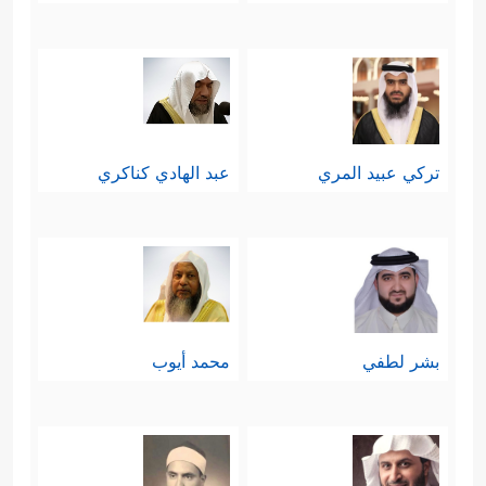
تركي عبيد المري
عبد الهادي كناكري
بشر لطفي
محمد أيوب