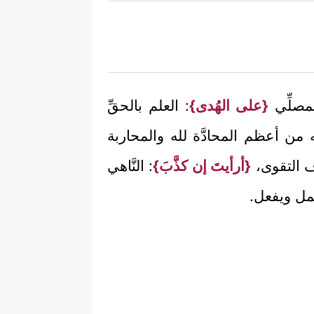
لمصلِّي
{على الهُدى}
: العلم بالحقِّ
 من أعظم المحادَّة لله والمحاربة
اف التقوى،
{أرأيتَ إن كذَّبَ}
: النَّاهي
عمل ويفعل.