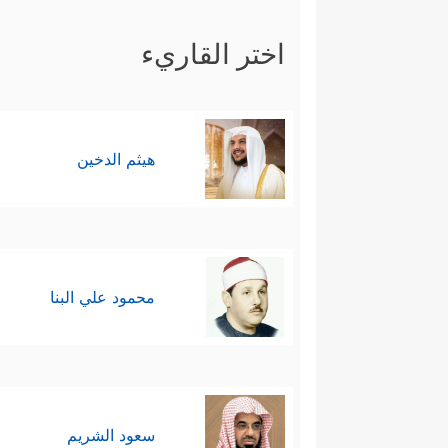
اختر القاريء
هيثم الدخين
محمود علي البنا
سعود الشريم