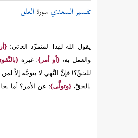
تفسير السعدي
سورة
العلق
يقول الله لهذا المتمرِّد العاتي:
{أر
والعمل به،
{أو أمر}
: غيره
{بالتَّقو
للحقِّ؟! فإنَّ النَّهي لا يتوجَّه إل
بالحقِّ،
{وتولَّى}
: عن الأمر؟ أما يخ