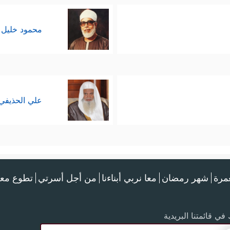
محمود خليل 
علي الحذيفي
عمرة
شهر رمضان
معا نربي أبناءنا
من أجل أسرتي
تطوع معن
في قائمتنا البريدية