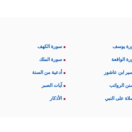
رة يوسف
سورة الكهف
ة الواقعة
سورة الملك
ير ابن عاشور
أدعية من السنة
نن الرواتب
آيات الصبر
لاة على النبي
الأذكار