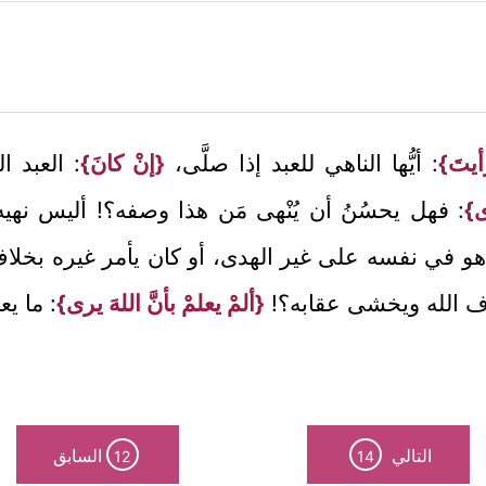
أيتَ}
: أيُّها الناهي للعبد إذا صلَّى،
{إنْ كانَ}
: العبد ا
ى}
: فهل يحسُنُ أن يُنْهى مَن هذا وصفه؟! أليس نهيه
اَّ لمن هو في نفسه على غير الهدى، أو كان يأمر غيره بخل
اف الله ويخشى عقابه؟!
{ألمْ يعلمْ بأنَّ اللهَ يرى}
: ما ي
التالي
السابق
12
14