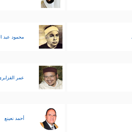
محمود عبد ا
عمر القزابري
أحمد نعينع