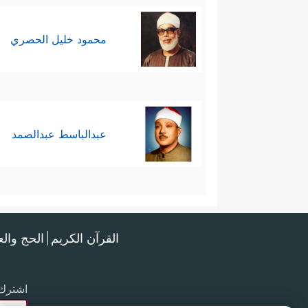
محمود خليل الحصري
عبدالباسط عبدالصمد
القرآن الكريم
الحج وال
اشترك 