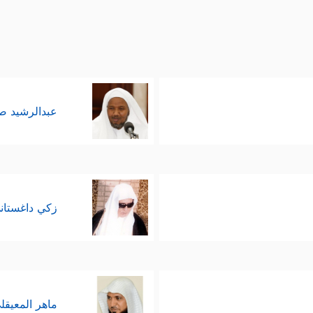
عبدالرشيد 
زكي داغستان
ماهر المعيقل