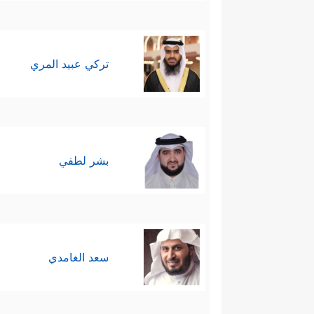
تركي عبيد المري
بشر لطفي
سعد الغامدي