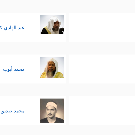
عبد الهادي ك
محمد أيوب
محمد صديق 