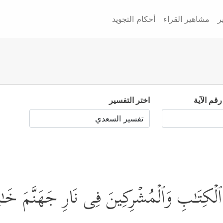
ر
مشاهير القراء
أحكام التجويد
رقم الآية
اختر التفسير
ٱلۡكِتَـٰبِ وَٱلۡمُشۡرِكِینَ فِی نَارِ جَهَنَّمَ خَـٰلِدِی