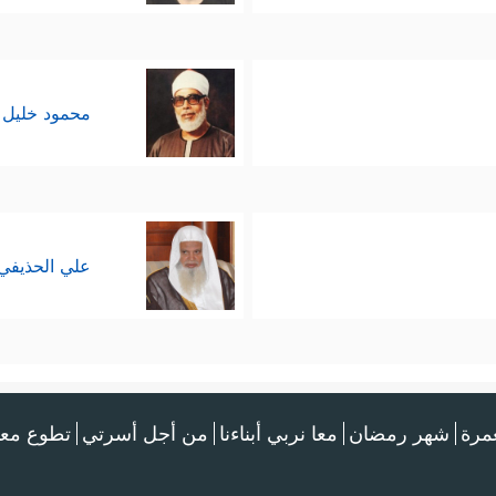
محمود خليل 
علي الحذيفي
عمرة
شهر رمضان
معا نربي أبناءنا
من أجل أسرتي
تطوع معن