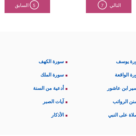
التالي
السابق
5
7
رة يوسف
سورة الكهف
ة الواقعة
سورة الملك
ير ابن عاشور
أدعية من السنة
نن الرواتب
آيات الصبر
لاة على النبي
الأذكار