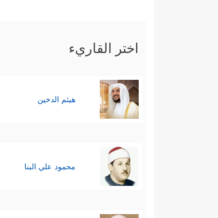
اختر القاريء
هيثم الدخين
محمود علي البنا