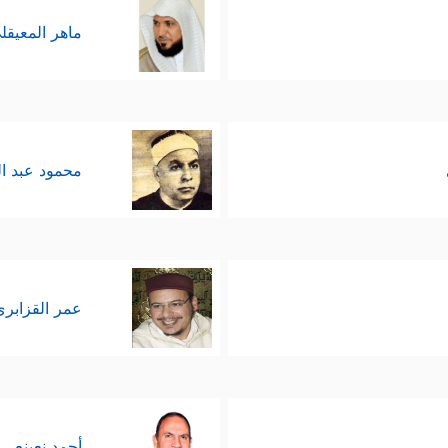
ماهر المعيقل
محمود عبد ا
عمر القزابري
أحمد نعينع