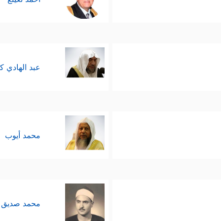
عبد الهادي ك
محمد أيوب
محمد صديق 