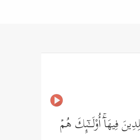
نَ فِیهَاۤۚ أُوْلَــٰۤىِٕكَ هُمۡ