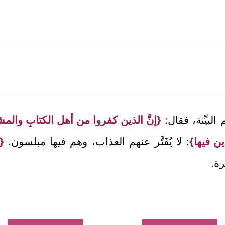
لبيِّنة، فقال:
{إنَّ الذين كفروا من أهل الكتابِ والمشر
ين فيها}
: لا يُفَتَّر عنهم العذاب، وهم فيها مبلسون.
{أ
رة.