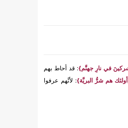
كينَ في نارِ جهنَّم}
: قد أحاط بهم
ولئك هم شرُّ البريَّة}
: لأنَّهم عرفوا