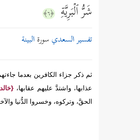
شَرُّ ٱلۡبَرِیَّةِ
﴿٦﴾
تفسير السعدي
سورة
البينة
ثم ذكر جزاء الكافرين بعدما جاءتهم ا
عذابها، واشتدَّ عليهم عقابها،
{خالد
الحقَّ، وتركوه، وخسروا الدُّنيا والآخ