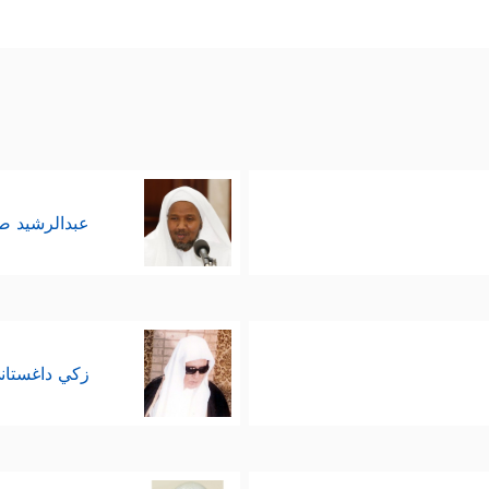
عبدالرشيد 
زكي داغستان