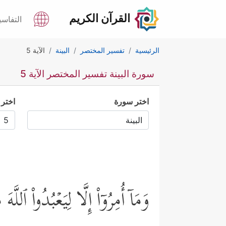
القرآن الكريم
التفاسي
الرئيسية
تفسير المختصر
البينة
الآية 5
سورة البينة تفسير المختصر الآية 5
اختر سورة
اختر 
وَمَاۤ أُمِرُوۤاْ إِلَّا لِیَعۡبُدُواْ ٱلل