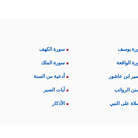
رة يوسف
سورة الكهف
ة الواقعة
سورة الملك
ير ابن عاشور
أدعية من السنة
نن الرواتب
آيات الصبر
لاة على النبي
الأذكار