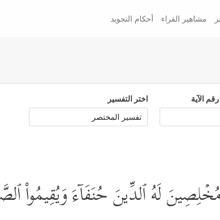
ر
مشاهير القراء
أحكام التجويد
رقم الآية
اختر التفسير
َّهَ مُخۡلِصِینَ لَهُ ٱلدِّینَ حُنَفَاۤءَ وَیُقِیمُواْ ٱلصَّلَو