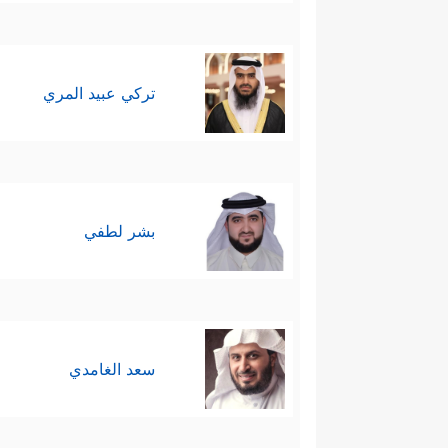
تركي عبيد المري
بشر لطفي
سعد الغامدي