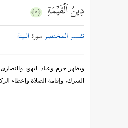
دِینُ ٱلۡقَیِّمَةِ
﴿٥﴾
تفسير المختصر
سورة
البينة
ويظهر جرم وعناد اليهود والنصارى أ
الشرك، وإقامة الصلاة وإعطاء الزكاة