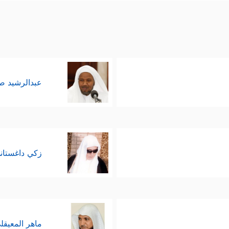
عبدالرشيد 
زكي داغستان
ماهر المعيقل