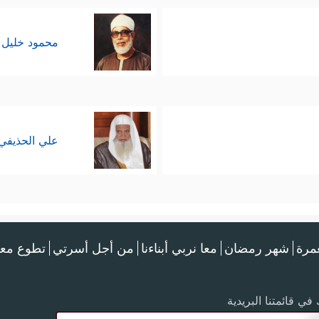
محمود خليل 
علي الحذيفي
عمرة
شهر رمضان
معا نربي أبناءنا
من أجل أسرتي
تطوع معن
في قائمتنا البريدية