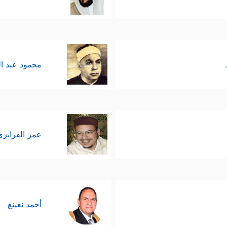
محمود عبد ا
عمر القزابري
أحمد نعينع