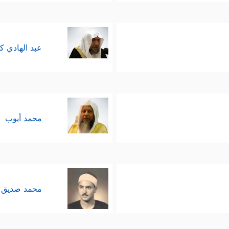
عبد الهادي ك
محمد أيوب
محمد صديق 