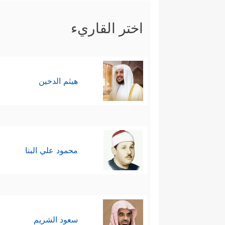
اختر القاريء
هيثم الدخين
محمود علي البنا
سعود الشريم