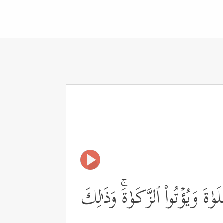
ٰةَ وَیُؤۡتُواْ ٱلزَّكَوٰةَۚ وَذَ ٰ⁠لِكَ