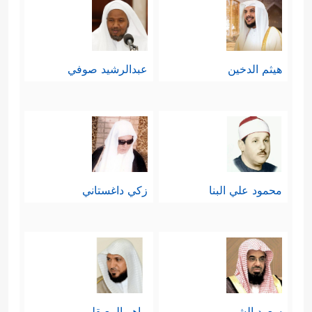
هيثم الدخين
عبدالرشيد صوفي
محمود علي البنا
زكي داغستاني
سعود الشريم
ماهر المعيقلي