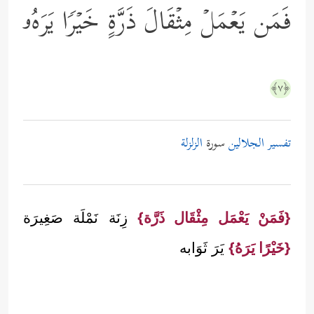
فَمَن یَعۡمَلۡ مِثۡقَالَ ذَرَّةٍ خَیۡرࣰا یَرَهُۥ
﴿٧﴾
تفسير الجلالين
سورة
الزلزلة
{فَمَنْ يَعْمَل مِثْقَال ذَرَّة}
زِنَة نَمْلَة صَغِيرَة
{خَيْرًا يَرَهُ}
يَرَ ثَوَابه