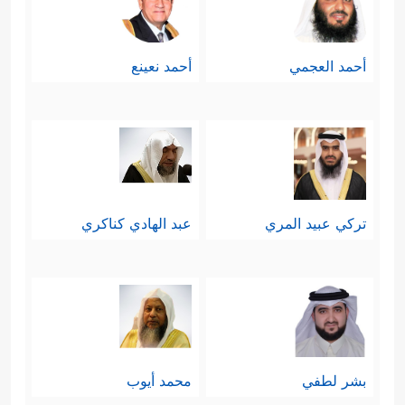
أحمد العجمي
أحمد نعينع
تركي عبيد المري
عبد الهادي كناكري
بشر لطفي
محمد أيوب