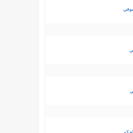
صوفي
ي
ي
لحكم