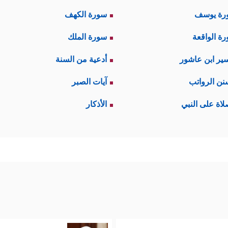
رة يوسف
سورة الكهف
ة الواقعة
سورة الملك
ير ابن عاشور
أدعية من السنة
نن الرواتب
آيات الصبر
لاة على النبي
الأذكار