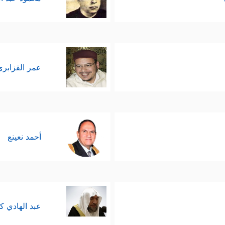
عمر القزابري
أحمد نعينع
عبد الهادي ك