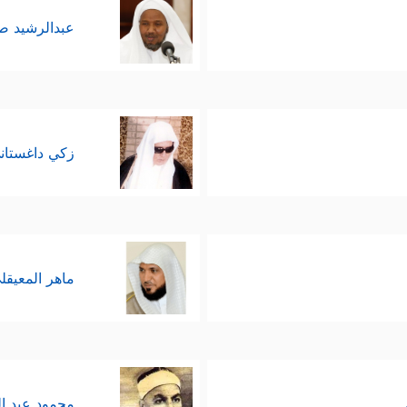
عبدالرشيد 
زكي داغستان
ماهر المعيقل
محمود عبد ا