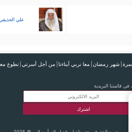
علي الحذيفي
عمرة
شهر رمضان
معا نربي أبناءنا
من أجل أسرتي
تطوع معن
في قائمتنا البريدية
جميع الحقوق محفوظة لموقع إسلام أون لاين © 2025