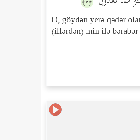
َةࣲ مِّمَّا تَعُدُّونَ
﴿٥﴾
O, göydən yerə qədər olan 
(illərdən) min ilə bərabə