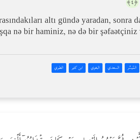
﴿٤﴾
arasındakıları altı gündə yaradan, sonra 
qa nə bir haminiz, nə də bir şəfaətçini
المُيسَّر
السعدي
البغوي
ابن كثير
الطبري