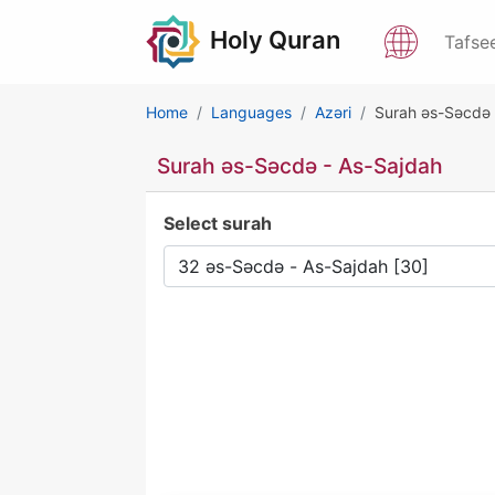
Holy Quran
Tafse
Home
Languages
Azəri
Surah əs-Səcdə 
Surah əs-Səcdə - As-Sajdah
Select surah