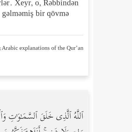
ər. Xeyr, o, Rəbbindən
r) gəlməmiş bir qövmə
Arabic explanations of the Qur’an:
ٱللَّهُ ٱلَّذِی خَلَقَ ٱلسَّمَـٰوَ ٰ⁠تِ وَٱ