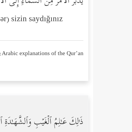
یُدَبِّرُ ٱلۡأَمۡرَ مِنَ ٱلسَّمَاۤءِ إِلَى ٱلۡ
ər) sizin saydığınız
Arabic explanations of the Qur’an:
ذَ ٰ⁠لِكَ عَـٰلِمُ ٱلۡغَیۡبِ وَٱلشَّهَـٰدَةِ ٱل