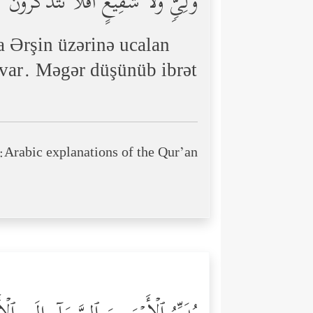
وَلِیࣲّ وَلَا شَفِیعٍۚ أَفَلَا تَتَذَكَّرُونَ
da Ərşin üzərinə ucalan
z var. Məgər düşünüb ibrət
Arabic explanations of the Qur’an: