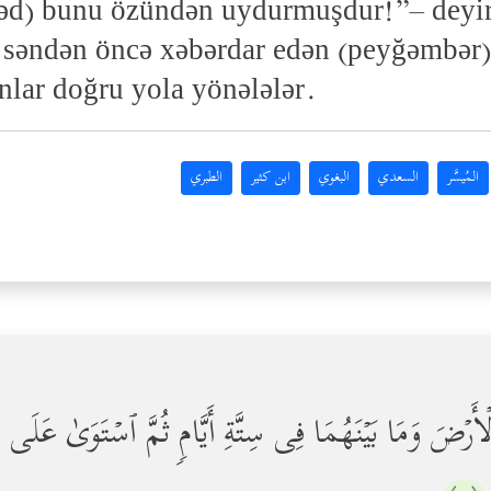
d) bunu özündən uydurmuşdur!”– deyirl
ki, səndən öncə xəbərdar edən (peyğəmbə
nlar doğru yola yönələlər.
المُيسَّر
السعدي
البغوي
ابن كثير
الطبري
لۡأَرۡضَ وَمَا بَیۡنَهُمَا فِی سِتَّةِ أَیَّامࣲ ثُمَّ ٱسۡتَوَىٰ عَل