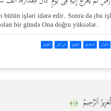
أَرۡضِ ثُمَّ یَعۡرُجُ إِلَیۡهِ فِی یَوۡمࣲ كَانَ مِقۡدَارُهُۥۤ أَلۡفَ سَن
bütün işləri idarə edir. Sonra da (bu işl
r olan bir gündə Ona doğru yüksələr.
المُيسَّر
السعدي
البغوي
ابن كثير
الطبري
ۡعَزِیزُ ٱلرَّحِیمُ
﴿٦﴾