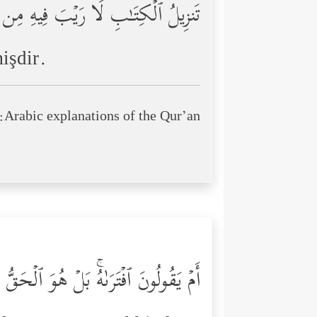
تَنزِیلُ ٱلۡكِتَـٰبِ لَا رَیۡبَ فِیهِ مِن ر
işdir.
Arabic explanations of the Qur’an:
أَمۡ یَقُولُونَ ٱفۡتَرَىٰهُۚ بَلۡ هُوَ ٱلۡحَقُّ