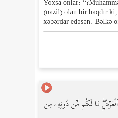
Yoxsa onlar: “(Muhammə
(nazil) olan bir haqdır 
xəbərdar edəsən. Bəlkə o
َى ٱلۡعَرۡشِۖ مَا لَكُم مِّن دُونِهِۦ مِن