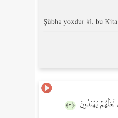
Şübhə yoxdur ki, bu Kitab
َ لَعَلَّهُمۡ یَهۡتَدُونَ
﴿٣﴾