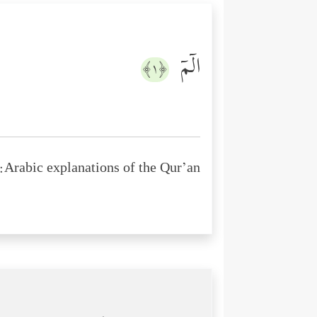
الۤمۤ
﴿١﴾
Arabic explanations of the Qur’an: