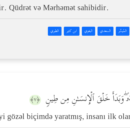
dir. Qüdrət və Mərhəmət sahibidir.
المُيسَّر
السعدي
البغوي
ابن كثير
الطبري
ۥۖ وَبَدَأَ خَلۡقَ ٱلۡإِنسَـٰنِ مِن طِینࣲ
﴿٧﴾
eyi gözəl biçimdə yaratmış, insanı ilk ol