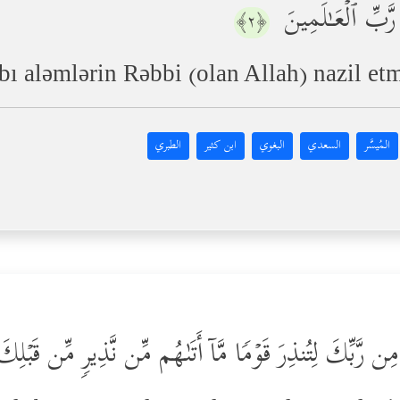
َّبِّ ٱلۡعَـٰلَمِینَ
﴿٢﴾
ı aləmlərin Rəbbi (olan Allah) nazil etm
المُيسَّر
السعدي
البغوي
ابن كثير
الطبري
 مِن رَّبِّكَ لِتُنذِرَ قَوۡمࣰا مَّاۤ أَتَىٰهُم مِّن نَّذِیرࣲ مِّن قَبۡلِك