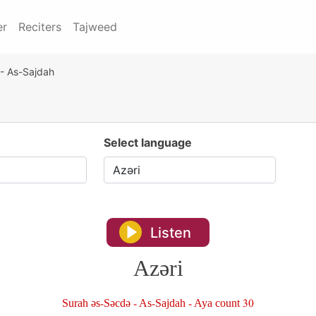
er
Reciters
Tajweed
- As-Sajdah
Select language
Listen
Azəri
Surah əs-Səcdə - As-Sajdah - Aya count 30