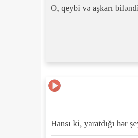
O, qeybi və aşkarı bilən
Hansı ki, yaratdığı hər ş