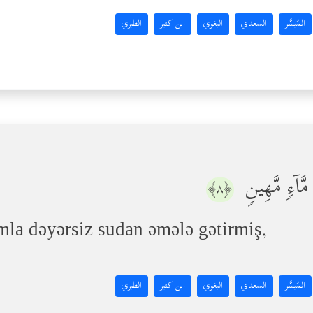
المُيسَّر
السعدي
البغوي
ابن كثير
الطبري
َّاۤءࣲ مَّهِینࣲ
﴿٨﴾
mla dəyərsiz sudan əmələ gətirmiş,
المُيسَّر
السعدي
البغوي
ابن كثير
الطبري