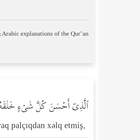
Arabic explanations of the Qur’an:
ٱلَّذِیۤ أَحۡسَنَ كُلَّ شَیۡءٍ خَلَقَهُ
araq palçıqdan xəlq etmiş,