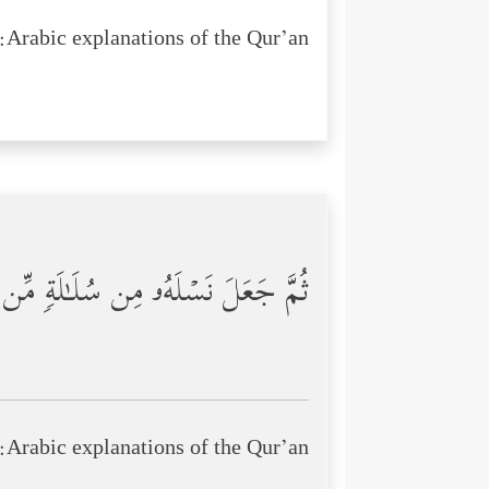
Arabic explanations of the Qur’an:
ثُمَّ جَعَلَ نَسۡلَهُۥ مِن سُلَـٰلَةࣲ مِّن م
Arabic explanations of the Qur’an: