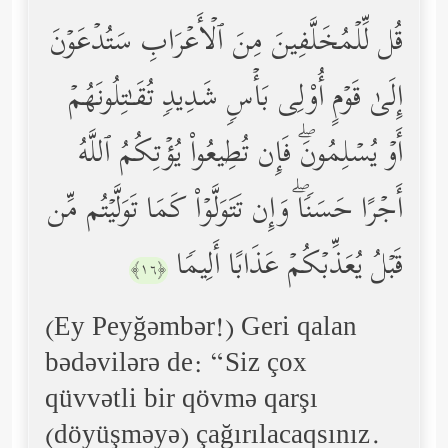
قُل لِّلۡمُخَلَّفِینَ مِنَ ٱلۡأَعۡرَابِ سَتُدۡعَوۡنَ
إِلَىٰ قَوۡمٍ أُوْلِی بَأۡسࣲ شَدِیدࣲ تُقَـٰتِلُونَهُمۡ
أَوۡ یُسۡلِمُونَۖ فَإِن تُطِیعُواْ یُؤۡتِكُمُ ٱللَّهُ
أَجۡرًا حَسَنࣰاۖ وَإِن تَتَوَلَّوۡاْ كَمَا تَوَلَّیۡتُم مِّن
قَبۡلُ یُعَذِّبۡكُمۡ عَذَابًا أَلِیمࣰا
﴿١٦﴾
(Ey Peyğəmbər!) Geri qalan
bədəvilərə de: “Siz çox
qüvvətli bir qövmə qarşı
(döyüşməyə) çağırılacaqsınız.