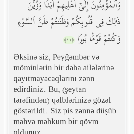
وَٱلۡمُؤۡمِنُونَ إِلَىٰۤ أَهۡلِیهِمۡ أَبَدࣰا وَزُیِّنَ
ذَ ٰ⁠لِكَ فِی قُلُوبِكُمۡ وَظَنَنتُمۡ ظَنَّ ٱلسَّوۡءِ
وَكُنتُمۡ قَوۡمَۢا بُورࣰا
﴿١٢﴾
Əksinə siz, Peyğəmbər və
möminlərin bir daha ailələrinə
qayıtmayacaqlarını zənn
edirdiniz. Bu, (şeytan
tərəfindən) qəlblərinizə gözəl
göstərildi. Siz pis zənnə düşüb
məhvə məhkum bir qövm
oldunuz.