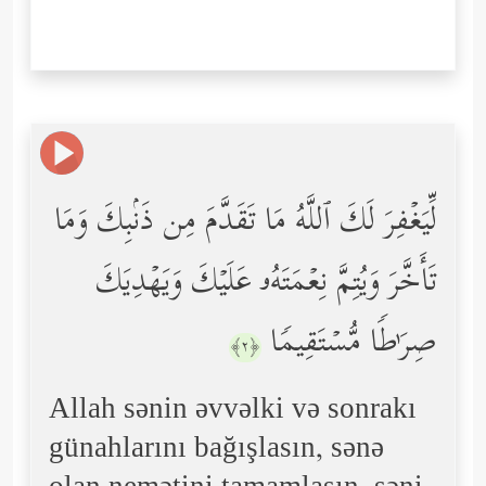
لِّیَغۡفِرَ لَكَ ٱللَّهُ مَا تَقَدَّمَ مِن ذَنۢبِكَ وَمَا
تَأَخَّرَ وَیُتِمَّ نِعۡمَتَهُۥ عَلَیۡكَ وَیَهۡدِیَكَ
صِرَ ٰ⁠طࣰا مُّسۡتَقِیمࣰا
﴿٢﴾
Allah sənin əvvəlki və sonrakı
günahlarını bağışlasın, sənə