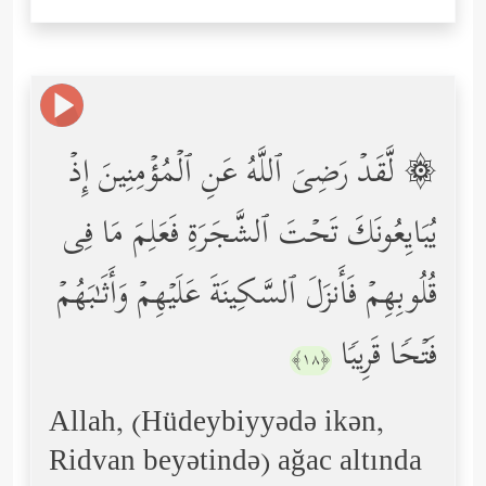
۞ لَّقَدۡ رَضِیَ ٱللَّهُ عَنِ ٱلۡمُؤۡمِنِینَ إِذۡ
یُبَایِعُونَكَ تَحۡتَ ٱلشَّجَرَةِ فَعَلِمَ مَا فِی
قُلُوبِهِمۡ فَأَنزَلَ ٱلسَّكِینَةَ عَلَیۡهِمۡ وَأَثَـٰبَهُمۡ
فَتۡحࣰا قَرِیبࣰا
﴿١٨﴾
Allah, (Hüdeybiyyədə ikən,
Ridvan beyətində) ağac altında