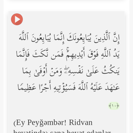
إِنَّ ٱلَّذِینَ یُبَایِعُونَكَ إِنَّمَا یُبَایِعُونَ ٱللَّهَ
یَدُ ٱللَّهِ فَوۡقَ أَیۡدِیهِمۡۚ فَمَن نَّكَثَ فَإِنَّمَا
یَنكُثُ عَلَىٰ نَفۡسِهِۦۖ وَمَنۡ أَوۡفَىٰ بِمَا
عَـٰهَدَ عَلَیۡهُ ٱللَّهَ فَسَیُؤۡتِیهِ أَجۡرًا عَظِیمࣰا
﴿١٠﴾
(Ey Peyğəmbər! Ridvan