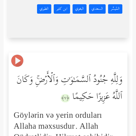
المُيسَّر
السعدي
البغوي
ابن كثير
الطبري
وَلِلَّهِ جُنُودُ ٱلسَّمَـٰوَ ٰ⁠تِ وَٱلۡأَرۡضِۚ وَكَانَ
ٱللَّهُ عَزِیزًا حَكِیمًا
﴿٧﴾
Göylərin və yerin orduları
Allaha məxsusdur. Allah