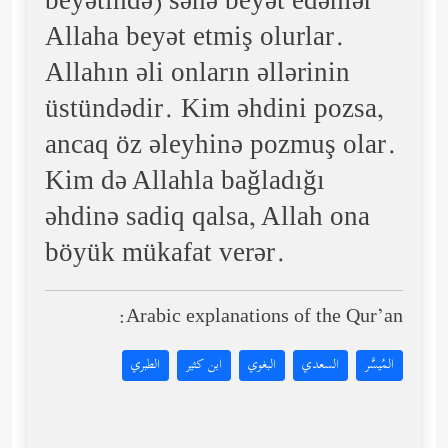
beyətində) sənə beyət edənlər
Allaha beyət etmiş olurlar.
Allahın əli onların əllərinin
üstündədir. Kim əhdini pozsa,
ancaq öz əleyhinə pozmuş olar.
Kim də Allahla bağladığı
əhdinə sadiq qalsa, Allah ona
böyük mükafat verər.
Arabic explanations of the Qur’an:
المُيسَّر
السعدي
البغوي
ابن كثير
الطبري