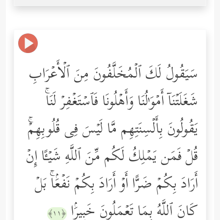
سَیَقُولُ لَكَ ٱلۡمُخَلَّفُونَ مِنَ ٱلۡأَعۡرَابِ
شَغَلَتۡنَاۤ أَمۡوَ ٰ⁠لُنَا وَأَهۡلُونَا فَٱسۡتَغۡفِرۡ لَنَاۚ
یَقُولُونَ بِأَلۡسِنَتِهِم مَّا لَیۡسَ فِی قُلُوبِهِمۡۚ
قُلۡ فَمَن یَمۡلِكُ لَكُم مِّنَ ٱللَّهِ شَیۡـًٔا إِنۡ
أَرَادَ بِكُمۡ ضَرًّا أَوۡ أَرَادَ بِكُمۡ نَفۡعَۢاۚ بَلۡ
كَانَ ٱللَّهُ بِمَا تَعۡمَلُونَ خَبِیرَۢا
﴿١١﴾