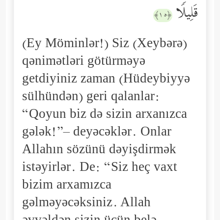
قَلِیلࣰا
﴿١٥﴾
(Ey Möminlər!) Siz (Xeybərə)
qənimətləri götürməyə
getdiyiniz zaman (Hüdeybiyyə
sülhündən) geri qalanlar:
“Qoyun biz də sizin arxanızca
gələk!”– deyəcəklər. Onlar
Allahın sözünü dəyişdirmək
istəyirlər. De: “Siz heç vaxt
bizim arxamızca
gəlməyəcəksiniz. Allah