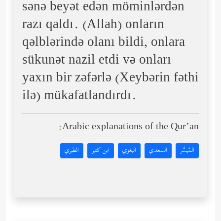
sənə beyət edən möminlərdən
razı qaldı. (Allah) onların
qəlblərində olanı bildi, onlara
sükunət nazil etdi və onları
yaxın bir zəfərlə (Xeybərin fəthi
ilə) mükafatlandırdı.
Arabic explanations of the Qur’an:
المُيسَّر
السعدي
البغوي
ابن كثير
الطبري