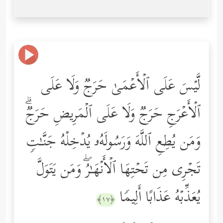
لَّیۡسَ عَلَى ٱلۡأَعۡمَىٰ حَرَجࣱ وَلَا عَلَى
ٱلۡأَعۡرَجِ حَرَجࣱ وَلَا عَلَى ٱلۡمَرِیضِ حَرَجࣱۗ
وَمَن یُطِعِ ٱللَّهَ وَرَسُولَهُۥ یُدۡخِلۡهُ جَنَّـٰتࣲ
تَجۡرِی مِن تَحۡتِهَا ٱلۡأَنۡهَـٰرُۖ وَمَن یَتَوَلَّ
یُعَذِّبۡهُ عَذَابًا أَلِیمࣰا
﴿١٧﴾