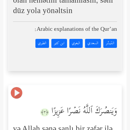
olan nemətini tamamlasın, səni
düz yola yönəltsin
Arabic explanations of the Qur’an:
المُيسَّر
السعدي
البغوي
ابن كثير
الطبري
وَیَنصُرَكَ ٱللَّهُ نَصۡرًا عَزِیزًا
﴿٣﴾
və Allah sənə şanlı bir zəfər ilə