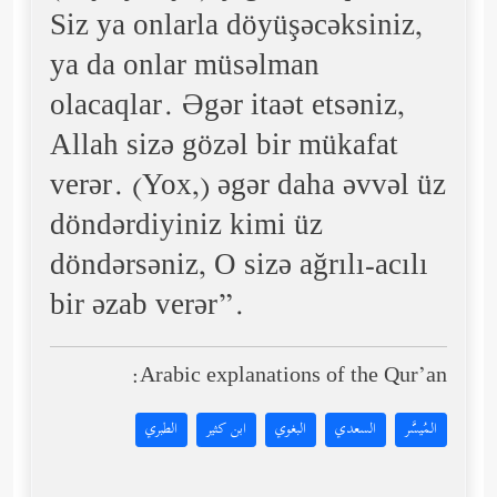
Siz ya onlarla döyüşəcəksiniz,
ya da onlar müsəlman
olacaqlar. Əgər itaət etsəniz,
Allah sizə gözəl bir mükafat
verər. (Yox,) əgər daha əvvəl üz
döndərdiyiniz kimi üz
döndərsəniz, O sizə ağrılı-acılı
bir əzab verər”.
Arabic explanations of the Qur’an:
المُيسَّر
السعدي
البغوي
ابن كثير
الطبري