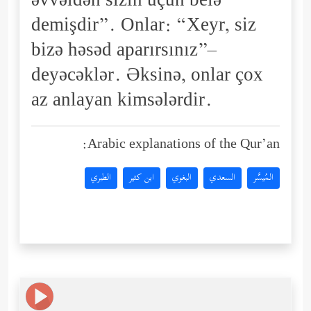
əvvəldən sizin üçün belə
demişdir”. Onlar: “Xeyr, siz
bizə həsəd aparırsınız”–
deyəcəklər. Əksinə, onlar çox
az anlayan kimsələrdir.
Arabic explanations of the Qur’an:
المُيسَّر
السعدي
البغوي
ابن كثير
الطبري