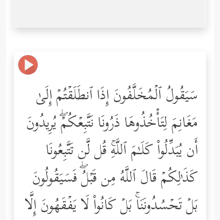
سَیَقُولُ ٱلۡمُخَلَّفُونَ إِذَا ٱنطَلَقۡتُمۡ إِلَىٰ
مَغَانِمَ لِتَأۡخُذُوهَا ذَرُونَا نَتَّبِعۡكُمۡۖ یُرِیدُونَ
أَن یُبَدِّلُواْ كَلَـٰمَ ٱللَّهِۚ قُل لَّن تَتَّبِعُونَا
كَذَ ٰ⁠لِكُمۡ قَالَ ٱللَّهُ مِن قَبۡلُۖ فَسَیَقُولُونَ
بَلۡ تَحۡسُدُونَنَاۚ بَلۡ كَانُواْ لَا یَفۡقَهُونَ إِلَّا