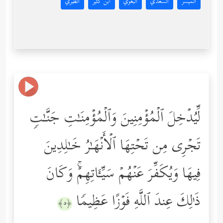
المُيسَّر
السعدي
البغوي
ابن كثير
الطبري
لِّیُدۡخِلَ ٱلۡمُؤۡمِنِینَ وَٱلۡمُؤۡمِنَـٰتِ جَنَّـٰتࣲ
تَجۡرِی مِن تَحۡتِهَا ٱلۡأَنۡهَـٰرُ خَـٰلِدِینَ
فِیهَا وَیُكَفِّرَ عَنۡهُمۡ سَیِّـَٔاتِهِمۡۚ وَكَانَ
ذَ ٰ⁠لِكَ عِندَ ٱللَّهِ فَوۡزًا عَظِیمࣰا
﴿٥﴾