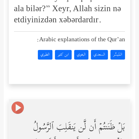
ala bilər?” Xeyr, Allah sizin nə
etdiyinizdən xəbərdardır.
Arabic explanations of the Qur’an:
المُيسَّر
السعدي
البغوي
ابن كثير
الطبري
بَلۡ ظَنَنتُمۡ أَن لَّن یَنقَلِبَ ٱلرَّسُولُ