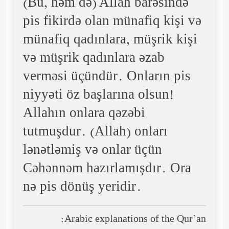
(Bu, həm də) Allah barəsində
pis fikirdə olan münafiq kişi və
münafiq qadınlara, müşrik kişi
və müşrik qadınlara əzab
verməsi üçündür. Onların pis
niyyəti öz başlarına olsun!
Allahın onlara qəzəbi
tutmuşdur. (Allah) onları
lənətləmiş və onlar üçün
Cəhənnəm hazırlamışdır. Ora
nə pis dönüş yeridir.
Arabic explanations of the Qur’an: