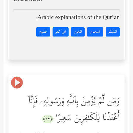
Arabic explanations of the Qur’an:
المُيسَّر
السعدي
البغوي
ابن كثير
الطبري
وَمَن لَّمۡ یُؤۡمِنۢ بِٱللَّهِ وَرَسُولِهِۦ فَإِنَّاۤ
أَعۡتَدۡنَا لِلۡكَـٰفِرِینَ سَعِیرࣰا
﴿١٣﴾