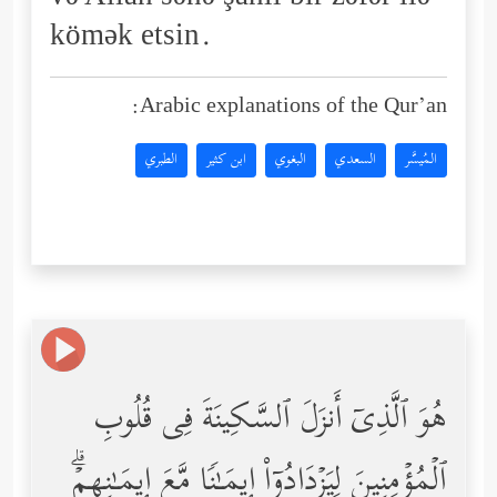
kömək etsin.
Arabic explanations of the Qur’an:
المُيسَّر
السعدي
البغوي
ابن كثير
الطبري
هُوَ ٱلَّذِیۤ أَنزَلَ ٱلسَّكِینَةَ فِی قُلُوبِ
ٱلۡمُؤۡمِنِینَ لِیَزۡدَادُوۤاْ إِیمَـٰنࣰا مَّعَ إِیمَـٰنِهِمۡۗ