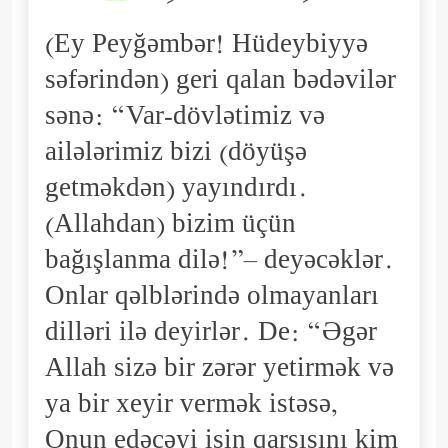
(Ey Peyğəmbər! Hüdeybiyyə
səfərindən) geri qalan bədəvilər
sənə: “Var-dövlətimiz və
ailələrimiz bizi (döyüşə
getməkdən) yayındırdı.
(Allahdan) bizim üçün
bağışlanma dilə!”– deyəcəklər.
Onlar qəlblərində olmayanları
dilləri ilə deyirlər. De: “Əgər
Allah sizə bir zərər yetirmək və
ya bir xeyir vermək istəsə,
Onun edəcəyi işin qarşısını kim