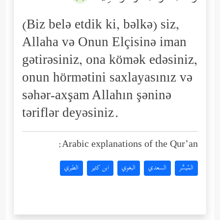
(Biz belə etdik ki, bəlkə) siz,
Allaha və Onun Elçisinə iman
gətirəsiniz, ona kömək edəsiniz,
onun hörmətini saxlayasınız və
səhər-axşam Allahın şəninə
təriflər deyəsiniz.
Arabic explanations of the Qur’an:
المُيسَّر
السعدي
البغوي
ابن كثير
الطبري