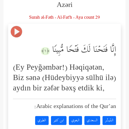
Azəri
Surah əl-Fəth - Al-Fat'h - Aya count 29
إِنَّا فَتَحۡنَا لَكَ فَتۡحࣰا مُّبِینࣰا
﴿١﴾
(Ey Peyğəmbər!) Həqiqətən,
Biz sənə (Hüdeybiyyə sülhü ilə)
aydın bir zəfər bəxş etdik ki,
Arabic explanations of the Qur’an:
المُيسَّر
السعدي
البغوي
ابن كثير
الطبري