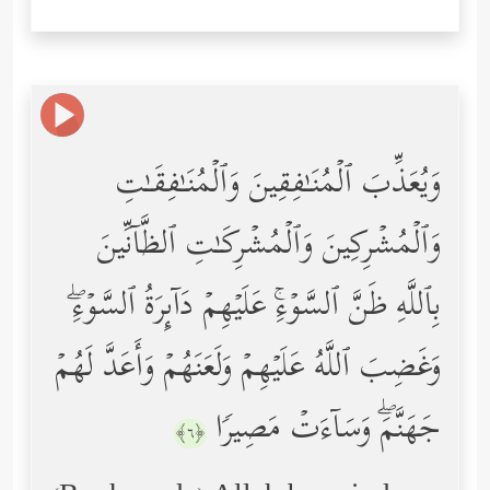
وَیُعَذِّبَ ٱلۡمُنَـٰفِقِینَ وَٱلۡمُنَـٰفِقَـٰتِ
وَٱلۡمُشۡرِكِینَ وَٱلۡمُشۡرِكَـٰتِ ٱلظَّاۤنِّینَ
بِٱللَّهِ ظَنَّ ٱلسَّوۡءِۚ عَلَیۡهِمۡ دَاۤىِٕرَةُ ٱلسَّوۡءِۖ
وَغَضِبَ ٱللَّهُ عَلَیۡهِمۡ وَلَعَنَهُمۡ وَأَعَدَّ لَهُمۡ
جَهَنَّمَۖ وَسَاۤءَتۡ مَصِیرࣰا
﴿٦﴾