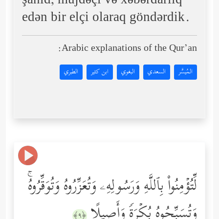
şahid, müjdəçi və xəbərdarlıq
edən bir elçi olaraq göndərdik.
Arabic explanations of the Qur’an:
المُيسَّر
السعدي
البغوي
ابن كثير
الطبري
لِّتُؤۡمِنُواْ بِٱللَّهِ وَرَسُولِهِۦ وَتُعَزِّرُوهُ وَتُوَقِّرُوهُۚ
وَتُسَبِّحُوهُ بُكۡرَةࣰ وَأَصِیلًا
﴿٩﴾