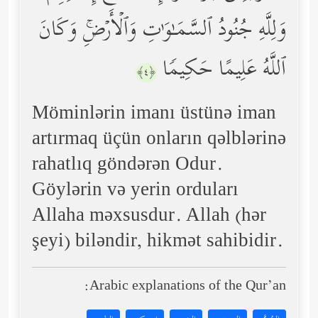
وَلِلَّهِ جُنُودُ ٱلسَّمَـٰوَ ٰ⁠تِ وَٱلۡأَرۡضِۚ وَكَانَ
ٱللَّهُ عَلِیمًا حَكِیمࣰا
﴿٤﴾
Möminlərin imanı üstünə iman
artırmaq üçün onların qəlblərinə
rahatlıq göndərən Odur.
Göylərin və yerin orduları
Allaha məxsusdur. Allah (hər
şeyi) biləndir, hikmət sahibidir.
Arabic explanations of the Qur’an: