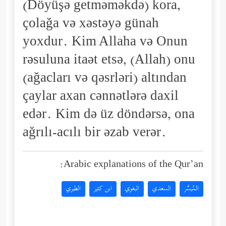
(Döyüşə getməməkdə) kora,
çolağa və xəstəyə günah
yoxdur. Kim Allaha və Onun
rəsuluna itaət etsə, (Allah) onu
(ağacları və qəsrləri) altından
çaylar axan cənnətlərə daxil
edər. Kim də üz döndərsə, ona
ağrılı-acılı bir əzab verər.
Arabic explanations of the Qur’an:
المُيسَّر
السعدي
البغوي
ابن كثير
الطبري