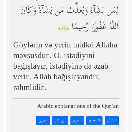
لِمَن یَشَاۤءُ وَیُعَذِّبُ مَن یَشَاۤءُۚ وَكَانَ
ٱللَّهُ غَفُورࣰا رَّحِیمࣰا
﴿١٤﴾
Göylərin və yerin mülkü Allaha
məxsusdur. O, istədiyini
bağışlayır, istədiyinə də əzab
verir. Allah bağışlayandır,
rəhmlidir.
Arabic explanations of the Qur’an:
المُيسَّر
السعدي
البغوي
ابن كثير
الطبري