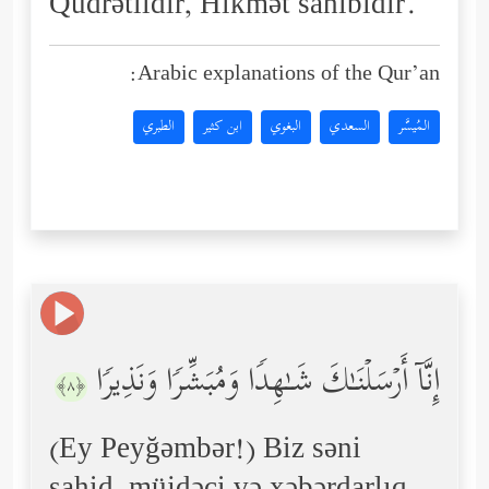
Qüdrətlidir, Hikmət sahibidir.
Arabic explanations of the Qur’an:
المُيسَّر
السعدي
البغوي
ابن كثير
الطبري
إِنَّاۤ أَرۡسَلۡنَـٰكَ شَـٰهِدࣰا وَمُبَشِّرࣰا وَنَذِیرࣰا
﴿٨﴾
(Ey Peyğəmbər!) Biz səni