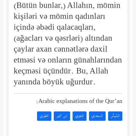
(Bütün bunlar,) Allahın, mömin
kişiləri və mömin qadınları
içində əbədi qalacaqları,
(ağacları və qəsrləri) altından
çaylar axan cənnətlərə daxil
etməsi və onların günahlarından
keçməsi üçündür. Bu, Allah
yanında böyük uğurdur.
Arabic explanations of the Qur’an:
المُيسَّر
السعدي
البغوي
ابن كثير
الطبري