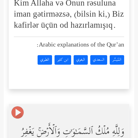
Kim Allaha və Onun rəsuluna
iman gətirməzsə, (bilsin ki,) Biz
kafirlər üçün od hazırlamışıq.
Arabic explanations of the Qur’an:
المُيسَّر
السعدي
البغوي
ابن كثير
الطبري
وَلِلَّهِ مُلۡكُ ٱلسَّمَـٰوَ ٰ⁠تِ وَٱلۡأَرۡضِۚ یَغۡفِرُ