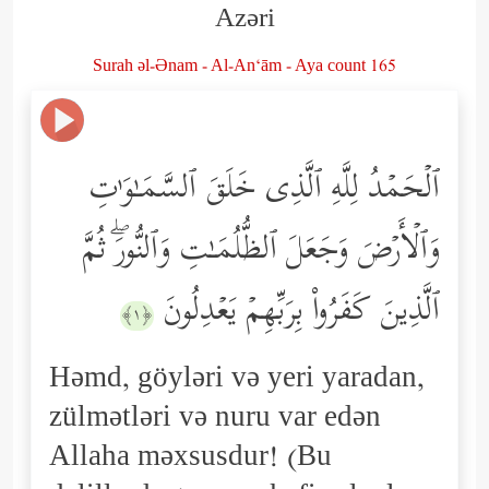
Azəri
Surah əl-Ənam - Al-An‘ām - Aya count 165
ٱلۡحَمۡدُ لِلَّهِ ٱلَّذِی خَلَقَ ٱلسَّمَـٰوَ ٰ⁠تِ
وَٱلۡأَرۡضَ وَجَعَلَ ٱلظُّلُمَـٰتِ وَٱلنُّورَۖ ثُمَّ
ٱلَّذِینَ كَفَرُواْ بِرَبِّهِمۡ یَعۡدِلُونَ
﴿١﴾
Həmd, göyləri və yeri yaradan,
zülmətləri və nuru var edən
Allaha məxsusdur! (Bu