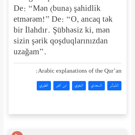
De: “Mən (buna) şahidlik
etmərəm!” De: “O, ancaq tək
bir İlahdır. Şübhəsiz ki, mən
sizin şərik qoşduqlarınızdan
uzağam”.
Arabic explanations of the Qur’an:
المُيسَّر
السعدي
البغوي
ابن كثير
الطبري