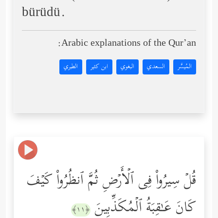
bürüdü.
Arabic explanations of the Qur’an:
المُيسَّر
السعدي
البغوي
ابن كثير
الطبري
قُلۡ سِیرُواْ فِی ٱلۡأَرۡضِ ثُمَّ ٱنظُرُواْ كَیۡفَ
كَانَ عَـٰقِبَةُ ٱلۡمُكَذِّبِینَ
﴿١١﴾