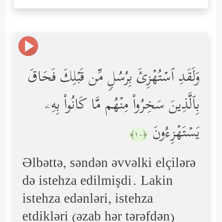
وَلَقَدِ ٱسۡتُهۡزِئَ بِرُسُلࣲ مِّن قَبۡلِكَ فَحَاقَ
بِٱلَّذِینَ سَخِرُواْ مِنۡهُم مَّا كَانُواْ بِهِۦ
یَسۡتَهۡزِءُونَ
﴿١٠﴾
Əlbəttə, səndən əvvəlki elçilərə
də istehza edilmişdi. Lakin
istehza edənləri, istehza
etdikləri (əzab hər tərəfdən)