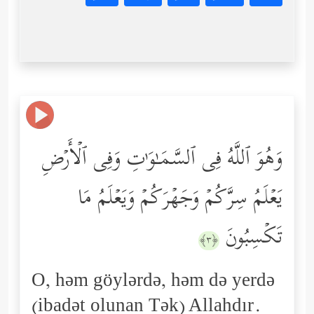
وَهُوَ ٱللَّهُ فِی ٱلسَّمَـٰوَ ٰ⁠تِ وَفِی ٱلۡأَرۡضِ
یَعۡلَمُ سِرَّكُمۡ وَجَهۡرَكُمۡ وَیَعۡلَمُ مَا
تَكۡسِبُونَ
﴿٣﴾
O, həm göylərdə, həm də yerdə
(ibadət olunan Tək) Allahdır.