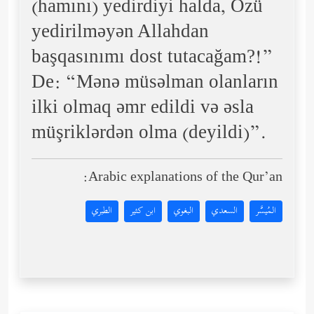
(hamını) yedirdiyi halda, Özü
yedirilməyən Allahdan
başqasınımı dost tutacağam?!”
De: “Mənə müsəlman olanların
ilki olmaq əmr edildi və əsla
müşriklərdən olma (deyildi)”.
Arabic explanations of the Qur’an:
المُيسَّر
السعدي
البغوي
ابن كثير
الطبري