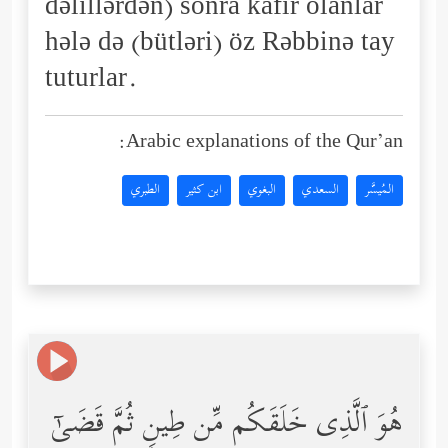
dəlillərdən) sonra kafir olanlar
hələ də (bütləri) öz Rəbbinə tay
tuturlar.
Arabic explanations of the Qur’an:
المُيسَّر
السعدي
البغوي
ابن كثير
الطبري
هُوَ ٱلَّذِی خَلَقَكُم مِّن طِینࣲ ثُمَّ قَضَىٰۤ