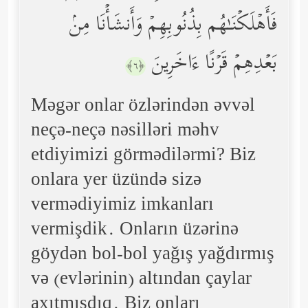
فَأَهۡلَكۡنَـٰهُم بِذُنُوبِهِمۡ وَأَنشَأۡنَا مِنۢ
بَعۡدِهِمۡ قَرۡنًا ءَاخَرِینَ
﴿٦﴾
Məgər onlar özlərindən əvvəl
neçə-neçə nəsilləri məhv
etdiyimizi görmədilərmi? Biz
onlara yer üzündə sizə
vermədiyimiz imkanları
vermişdik. Onların üzərinə
göydən bol-bol yağış yağdırmış
və (evlərinin) altından çaylar
axıtmışdıq. Biz onları