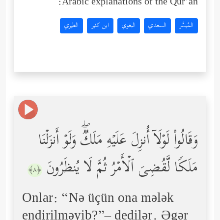
Arabic explanations of the Qur’an:
المُيسَّر
السعدي
البغوي
ابن كثير
الطبري
وَقَالُواْ لَوۡلَاۤ أُنزِلَ عَلَیۡهِ مَلَكࣱۖ وَلَوۡ أَنزَلۡنَا
مَلَكࣰا لَّقُضِیَ ٱلۡأَمۡرُ ثُمَّ لَا یُنظَرُونَ
﴿٨﴾
Onlar: “Nə üçün ona mələk
endirilməyib?”– dedilər. Əgər