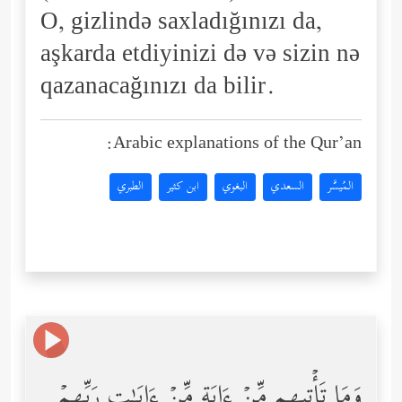
O, gizlində saxladığınızı da,
aşkarda etdiyinizi də və sizin nə
qazanacağınızı da bilir.
Arabic explanations of the Qur’an:
المُيسَّر
السعدي
البغوي
ابن كثير
الطبري
وَمَا تَأۡتِیهِم مِّنۡ ءَایَةࣲ مِّنۡ ءَایَـٰتِ رَبِّهِمۡ