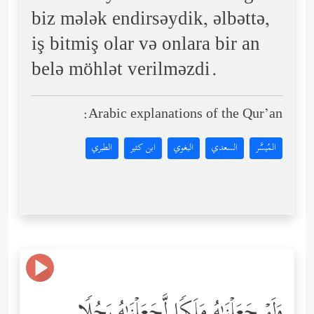
biz mələk endirsəydik, əlbəttə,
iş bitmiş olar və onlara bir an
belə möhlət verilməzdi.
Arabic explanations of the Qur’an:
المُيسَّر
السعدي
البغوي
ابن كثير
الطبري
وَلَوۡ جَعَلۡنَـٰهُ مَلَكࣰا لَّجَعَلۡنَـٰهُ رَجُلࣰا