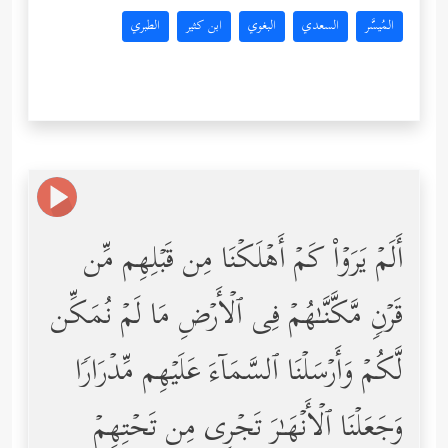
المُيسَّر
السعدي
البغوي
ابن كثير
الطبري
أَلَمۡ یَرَوۡاْ كَمۡ أَهۡلَكۡنَا مِن قَبۡلِهِم مِّن
قَرۡنࣲ مَّكَّنَّـٰهُمۡ فِی ٱلۡأَرۡضِ مَا لَمۡ نُمَكِّن
لَّكُمۡ وَأَرۡسَلۡنَا ٱلسَّمَاۤءَ عَلَیۡهِم مِّدۡرَارࣰا
وَجَعَلۡنَا ٱلۡأَنۡهَـٰرَ تَجۡرِی مِن تَحۡتِهِمۡ