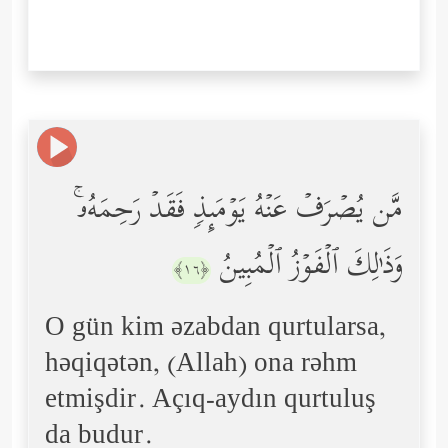
مَّن یُصۡرَفۡ عَنۡهُ یَوۡمَىِٕذࣲ فَقَدۡ رَحِمَهُۥۚ
وَذَ ٰ⁠لِكَ ٱلۡفَوۡزُ ٱلۡمُبِینُ
﴿١٦﴾
O gün kim əzabdan qurtularsa,
həqiqətən, (Allah) ona rəhm
etmişdir. Açıq-aydın qurtuluş
da budur.