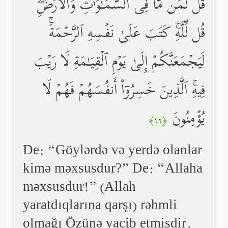
قُل لِّمَن مَّا فِی ٱلسَّمَـٰوَ ٰ⁠تِ وَٱلۡأَرۡضِۖ
قُل لِّلَّهِۚ كَتَبَ عَلَىٰ نَفۡسِهِ ٱلرَّحۡمَةَۚ
لَیَجۡمَعَنَّكُمۡ إِلَىٰ یَوۡمِ ٱلۡقِیَـٰمَةِ لَا رَیۡبَ
فِیهِۚ ٱلَّذِینَ خَسِرُوۤاْ أَنفُسَهُمۡ فَهُمۡ لَا
یُؤۡمِنُونَ
﴿١٢﴾
De: “Göylərdə və yerdə olanlar
kimə məxsusdur?” De: “Allaha
məxsusdur!” (Allah
yaratdıqlarına qarşı) rəhmli
olmağı Özünə vacib etmişdir.