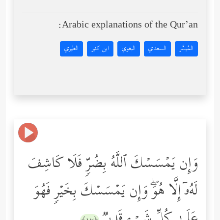
Arabic explanations of the Qur’an:
المُيسَّر
السعدي
البغوي
ابن كثير
الطبري
وَإِن یَمۡسَسۡكَ ٱللَّهُ بِضُرࣲّ فَلَا كَاشِفَ
لَهُۥۤ إِلَّا هُوَۖ وَإِن یَمۡسَسۡكَ بِخَیۡرࣲ فَهُوَ
عَلَىٰ كُلِّ شَیۡءࣲ قَدِیرࣱ