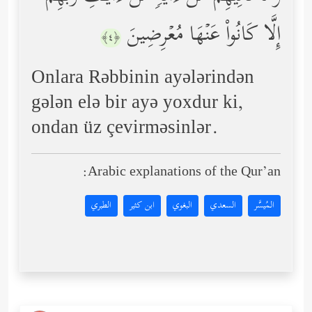
إِلَّا كَانُواْ عَنۡهَا مُعۡرِضِینَ
﴿٤﴾
Onlara Rəbbinin ayələrindən
gələn elə bir ayə yoxdur ki,
ondan üz çevirməsinlər.
Arabic explanations of the Qur’an:
المُيسَّر
السعدي
البغوي
ابن كثير
الطبري