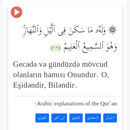
۞ وَلَهُۥ مَا سَكَنَ فِی ٱلَّیۡلِ وَٱلنَّهَارِۚ
وَهُوَ ٱلسَّمِیعُ ٱلۡعَلِیمُ
﴿١٣﴾
Gecədə və gündüzdə mövcud
olanların hamısı Onundur. O,
Eşidəndir, Biləndir.
Arabic explanations of the Qur’an:
المُيسَّر
السعدي
البغوي
ابن كثير
الطبري