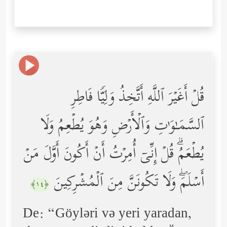
قُلۡ أَغَیۡرَ ٱللَّهِ أَتَّخِذُ وَلِیࣰّا فَاطِرِ
ٱلسَّمَـٰوَ ٰ⁠تِ وَٱلۡأَرۡضِ وَهُوَ یُطۡعِمُ وَلَا
یُطۡعَمُۗ قُلۡ إِنِّیۤ أُمِرۡتُ أَنۡ أَكُونَ أَوَّلَ مَنۡ
أَسۡلَمَۖ وَلَا تَكُونَنَّ مِنَ ٱلۡمُشۡرِكِینَ
﴿١٤﴾
De: “Göyləri və yeri yaradan,