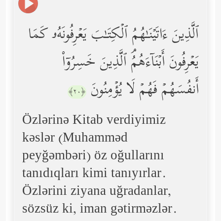
ٱلَّذِینَ ءَاتَیۡنَـٰهُمُ ٱلۡكِتَـٰبَ یَعۡرِفُونَهُۥ كَمَا
یَعۡرِفُونَ أَبۡنَاۤءَهُمُۘ ٱلَّذِینَ خَسِرُوۤاْ
أَنفُسَهُمۡ فَهُمۡ لَا یُؤۡمِنُونَ
﴿٢٠﴾
Özlərinə Kitab verdiyimiz
kəslər (Muhamməd
peyğəmbəri) öz oğullarını
tanıdıqları kimi tanıyırlar.
Özlərini ziyana uğradanlar,
sözsüz ki, iman gətirməzlər.