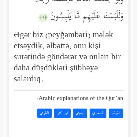
وَلَلَبَسۡنَا عَلَیۡهِم مَّا یَلۡبِسُونَ
﴿٩﴾
Əgər biz (peyğəmbəri) mələk
etsəydik, əlbəttə, onu kişi
surətində göndərər və onları bir
daha düşdükləri şübhəyə
salardıq.
Arabic explanations of the Qur’an:
المُيسَّر
السعدي
البغوي
ابن كثير
الطبري