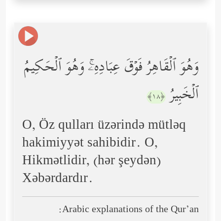
وَهُوَ ٱلۡقَاهِرُ فَوۡقَ عِبَادِهِۦۚ وَهُوَ ٱلۡحَكِیمُ
ٱلۡخَبِیرُ
﴿١٨﴾
O, Öz qulları üzərində mütləq
hakimiyyət sahibidir. O,
Hikmətlidir, (hər şeydən)
Xəbərdardır.
Arabic explanations of the Qur’an: