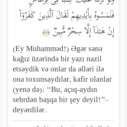
وَلَوۡ نَزَّلۡنَا عَلَیۡكَ كِتَـٰبࣰا فِی قِرۡطَاسࣲ
فَلَمَسُوهُ بِأَیۡدِیهِمۡ لَقَالَ ٱلَّذِینَ كَفَرُوۤاْ
إِنۡ هَـٰذَاۤ إِلَّا سِحۡرࣱ مُّبِینࣱ
﴿٧﴾
(Ey Muhamməd!) Əgər sənə
kağız üzərində bir yazı nazil
etsəydik və onlar da əlləri ilə
ona toxunsaydılar, kafir olanlar
(yenə də): “Bu, açıq-aydın
sehrdən başqa bir şey deyil!”–
deyərdilər.