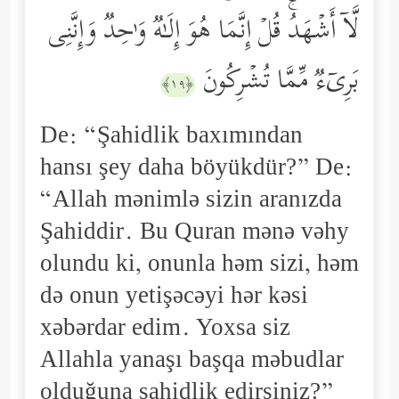
لَّاۤ أَشۡهَدُۚ قُلۡ إِنَّمَا هُوَ إِلَـٰهࣱ وَ ٰ⁠حِدࣱ وَإِنَّنِی
بَرِیۤءࣱ مِّمَّا تُشۡرِكُونَ
﴿١٩﴾
De: “Şahidlik baxımından
hansı şey daha böyükdür?” De:
“Allah mənimlə sizin aranızda
Şahiddir. Bu Quran mənə vəhy
olundu ki, onunla həm sizi, həm
də onun yetişəcəyi hər kəsi
xəbərdar edim. Yoxsa siz
Allahla yanaşı başqa məbudlar
olduğuna şahidlik edirsiniz?”