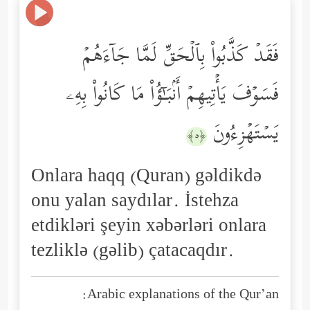
فَقَدۡ كَذَّبُواْ بِٱلۡحَقِّ لَمَّا جَاۤءَهُمۡ
فَسَوۡفَ یَأۡتِیهِمۡ أَنۢبَـٰۤؤُاْ مَا كَانُواْ بِهِۦ
یَسۡتَهۡزِءُونَ
﴿٥﴾
Onlara haqq (Quran) gəldikdə
onu yalan saydılar. İstehza
etdikləri şeyin xəbərləri onlara
tezliklə (gəlib) çatacaqdır.
Arabic explanations of the Qur’an: