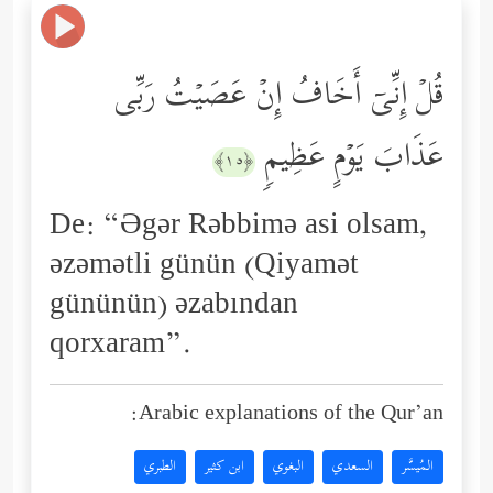
قُلۡ إِنِّیۤ أَخَافُ إِنۡ عَصَیۡتُ رَبِّی
عَذَابَ یَوۡمٍ عَظِیمࣲ
﴿١٥﴾
De: “Əgər Rəbbimə asi olsam,
əzəmətli günün (Qiyamət
gününün) əzabından
qorxaram”.
Arabic explanations of the Qur’an:
المُيسَّر
السعدي
البغوي
ابن كثير
الطبري