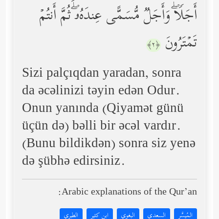
أَجَلࣰاۖ وَأَجَلࣱ مُّسَمًّى عِندَهُۥۖ ثُمَّ أَنتُمۡ
تَمۡتَرُونَ
﴿٢﴾
Sizi palçıqdan yaradan, sonra
da əcəlinizi təyin edən Odur.
Onun yanında (Qiyamət günü
üçün də) bəlli bir əcəl vardır.
(Bunu bildikdən) sonra siz yenə
də şübhə edirsiniz.
Arabic explanations of the Qur’an:
المُيسَّر
السعدي
البغوي
ابن كثير
الطبري