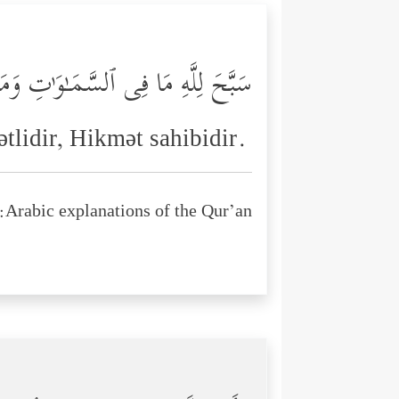
سَبَّحَ لِلَّهِ مَا فِی ٱلسَّمَـٰوَ ٰ⁠تِ وَ
ətlidir, Hikmət sahibidir.
Arabic explanations of the Qur’an: