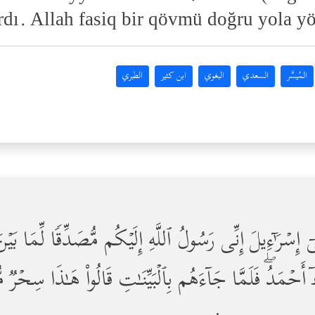
ırdı. Allah fasiq bir qövmü doğru yola y
المُيسَّر
السعدي
البغوي
ابن كثير
الطبري
ِسۡرَ ٰ⁠ۤءِیلَ إِنِّی رَسُولُ ٱللَّهِ إِلَیۡكُم مُّصَدِّقࣰا لِّمَا بَیۡنَ 
ۡمَدُۖ فَلَمَّا جَاۤءَهُم بِٱلۡبَیِّنَـٰتِ قَالُواْ هَـٰذَا سِحۡرࣱ م