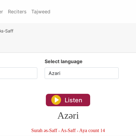
er
Reciters
Tajweed
As-Saff
Select language
Listen
Azəri
Surah əs-Saff - As-Saff - Aya count 14