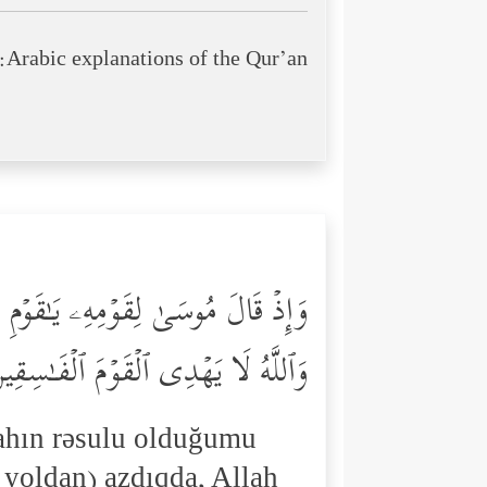
Arabic explanations of the Qur’an:
وَإِذۡ قَالَ مُوسَىٰ لِقَوۡمِهِۦ یَـٰقَوۡمِ لِمَ
وَٱللَّهُ لَا یَهۡدِی ٱلۡقَوۡمَ ٱلۡفَـٰسِقِ
hın rəsulu olduğumu
 yoldan) azdıqda, Allah