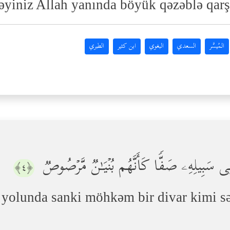
əyiniz Allah yanında böyük qəzəblə qarş
المُيسَّر
السعدي
البغوي
ابن كثير
الطبري
َ فِی سَبِیلِهِۦ صَفࣰّا كَأَنَّهُم بُنۡیَـٰنࣱ مَّرۡصُوصࣱ
﴿٤﴾
 yolunda sanki möhkəm bir divar kimi sə