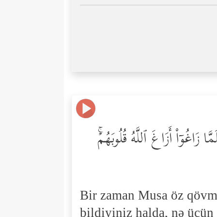
َا زَاغُوۤاْ أَزَاغَ ٱللَّهُ قُلُوبَهُمۡۚ
Bir zaman Musa öz qövm
bildiyiniz halda, nə üçün