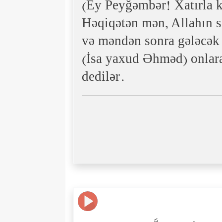
(Ey Peyğəmbər! Xatırla k
Həqiqətən mən, Allahın s
və məndən sonra gələcək 
(İsa yaxud Əhməd) onlara 
dedilər.