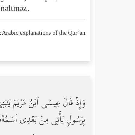
önəltməz.
Arabic explanations of the Qur’an:
وَإِذۡ قَالَ عِیسَى ٱبۡنُ مَرۡیَمَ یَـٰبَنِیۤ إ
بِرَسُولࣲ یَأۡتِی مِنۢ بَعۡدِی ٱسۡمُهُۥۤ أَح