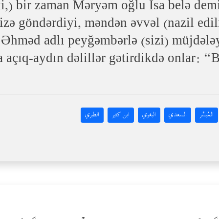
i,) bir zaman Məryəm oğlu İsa belə demiş
izə göndərdiyi, məndən əvvəl (nazil edil
Əhməd adlı peyğəmbərlə (sizi) müjdələy
açıq-aydın dəlillər gətirdikdə onlar: “B
المُيسَّر
السعدي
البغوي
ابن كثير
الطبري