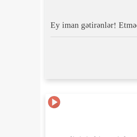
Ey iman gətirənlər! Etməd