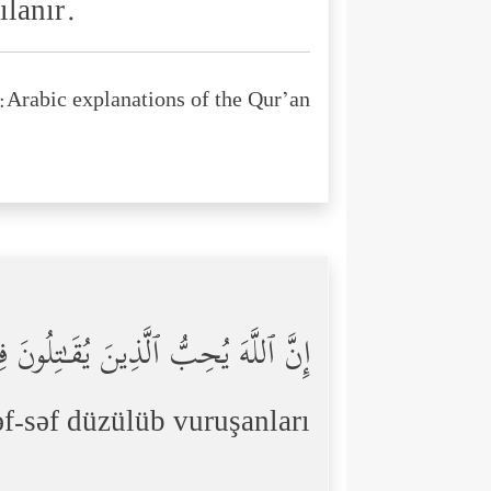
ılanır.
Arabic explanations of the Qur’an:
إِنَّ ٱللَّهَ یُحِبُّ ٱلَّذِینَ یُقَـٰتِلُون
f-səf düzülüb vuruşanları