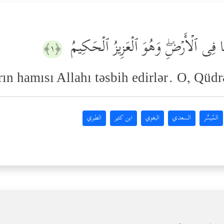
مَا فِی ٱلۡأَرۡضِۖ وَهُوَ ٱلۡعَزِیزُ ٱلۡحَكِیمُ
﴿١﴾
ın hamısı Allahı təsbih edirlər. O, Qüdr
المُيسَّر
السعدي
البغوي
ابن كثير
الطبري