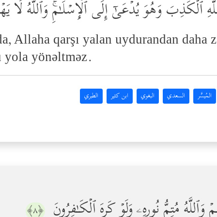
َهِ ٱلۡكَذِبَ وَهُوَ یُدۡعَىٰۤ إِلَى ٱلۡإِسۡلَـٰمِۚ وَٱللَّهُ لَا یَ
da, Allaha qarşı yalan uydurandan daha z
 yola yönəltməz.
المُيسَّر
السعدي
البغوي
ابن كثير
الطبري
هِهِمۡ وَٱللَّهُ مُتِمُّ نُورِهِۦ وَلَوۡ كَرِهَ ٱلۡكَـٰفِرُونَ
﴿٨﴾