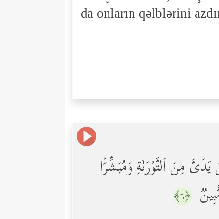
da onların qəlblərini azd
یَدَیَّ مِنَ ٱلتَّوۡرَىٰةِ وَمُبَشِّرَۢا
ُّبِینࣱ
﴿٦﴾