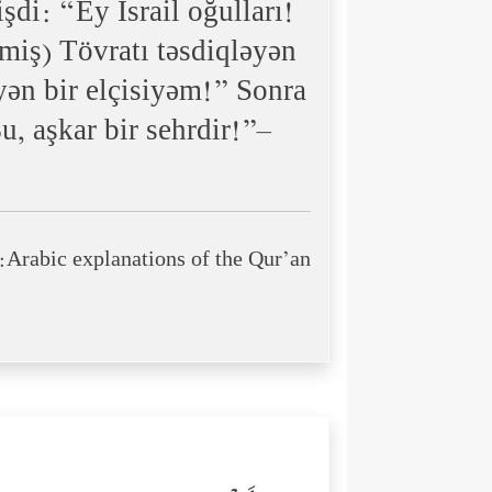
di: “Ey İsrail oğulları!
miş) Tövratı təsdiqləyən
ən bir elçisiyəm!” Sonra
u, aşkar bir sehrdir!”–
Arabic explanations of the Qur’an: