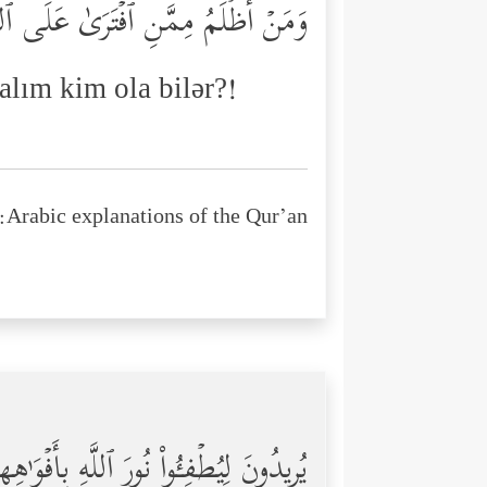
وَمَنۡ أَظۡلَمُ مِمَّنِ ٱفۡتَرَىٰ عَلَى ٱللّ
alım kim ola bilər?!
Arabic explanations of the Qur’an:
یُرِیدُونَ لِیُطۡفِـُٔواْ نُورَ ٱللَّهِ بِأَفۡوَ ٰ⁠