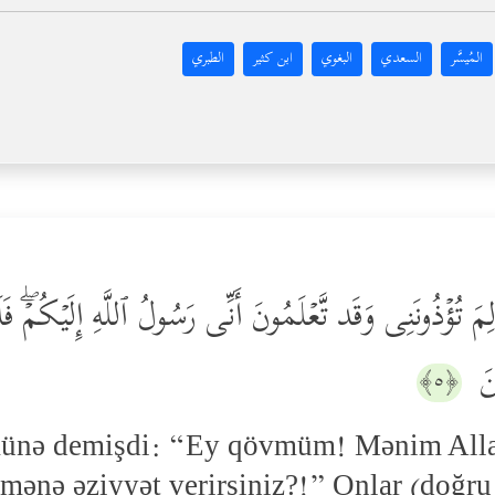
المُيسَّر
السعدي
البغوي
ابن كثير
الطبري
 تُؤۡذُونَنِی وَقَد تَّعۡلَمُونَ أَنِّی رَسُولُ ٱللَّهِ إِلَیۡكُمۡۖ فَلَمّ
ینَ
﴿٥﴾
ünə demişdi: “Ey qövmüm! Mənim Alla
 mənə əziyyət verirsiniz?!” Onlar (doğru