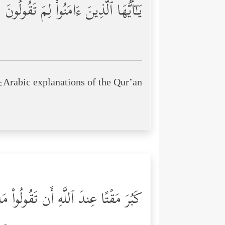
یَـٰۤأَیُّهَا ٱلَّذِینَ ءَامَنُواْ لِمَ تَقُولُون
Arabic explanations of the Qur’an:
كَبُرَ مَقۡتًا عِندَ ٱللَّهِ أَن تَقُولُواْ مَ