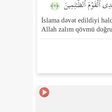
هۡدِی ٱلۡقَوۡمَ ٱلظَّـٰلِمِینَ
﴿٧﴾
İslama dəvət edildiyi hal
Allah zalım qövmü doğru