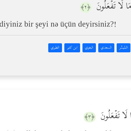
َ مَا لَا تَفۡعَلُونَ
﴿٢﴾
iyiniz bir şeyi nə üçün deyirsiniz?!
المُيسَّر
السعدي
البغوي
ابن كثير
الطبري
ا لَا تَفۡعَلُونَ
﴿٣﴾