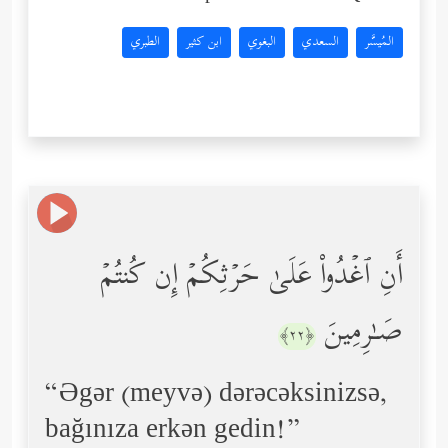
المُيسَّر
السعدي
البغوي
ابن كثير
الطبري
أَنِ ٱغۡدُواْ عَلَىٰ حَرۡثِكُمۡ إِن كُنتُمۡ
صَـٰرِمِینَ
﴿٢٢﴾
“Əgər (meyvə) dərəcəksinizsə,
bağınıza erkən gedin!”