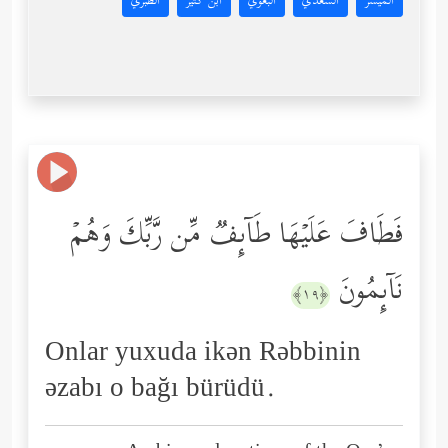
المُيسَّر
السعدي
البغوي
ابن كثير
الطبري
فَطَافَ عَلَیۡهَا طَاۤىِٕفࣱ مِّن رَّبِّكَ وَهُمۡ
نَاۤىِٕمُونَ
﴿١٩﴾
Onlar yuxuda ikən Rəbbinin
əzabı o bağı bürüdü.