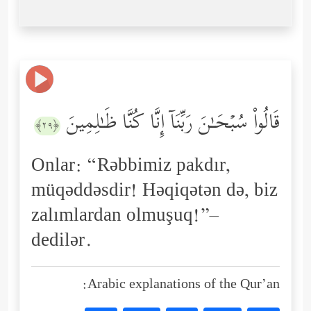
قَالُواْ سُبۡحَـٰنَ رَبِّنَاۤ إِنَّا كُنَّا ظَـٰلِمِینَ
﴿٢٩﴾
Onlar: “Rəbbimiz pakdır,
müqəddəsdir! Həqiqətən də, biz
zalımlardan olmuşuq!”–
dedilər.
Arabic explanations of the Qur’an: