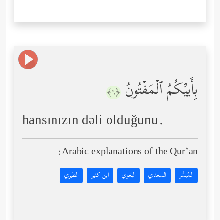
بِأَییِّكُمُ ٱلۡمَفۡتُونُ
﴿٦﴾
hansınızın dəli olduğunu.
Arabic explanations of the Qur’an:
المُيسَّر
السعدي
البغوي
ابن كثير
الطبري