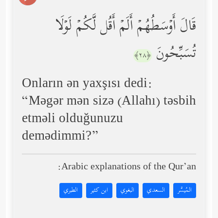
قَالَ أَوۡسَطُهُمۡ أَلَمۡ أَقُل لَّكُمۡ لَوۡلَا
تُسَبِّحُونَ
﴿٢٨﴾
Onların ən yaxşısı dedi:
“Məgər mən sizə (Allahı) təsbih
etməli olduğunuzu
demədimmi?”
Arabic explanations of the Qur’an:
المُيسَّر
السعدي
البغوي
ابن كثير
الطبري