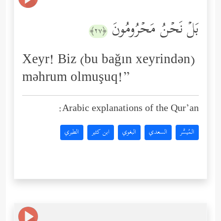
بَلۡ نَحۡنُ مَحۡرُومُونَ
﴿٢٧﴾
Xeyr! Biz (bu bağın xeyrindən)
məhrum olmuşuq!”
Arabic explanations of the Qur’an:
المُيسَّر
السعدي
البغوي
ابن كثير
الطبري