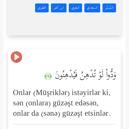
المُيسَّر
السعدي
البغوي
ابن كثير
الطبري
وَدُّواْ لَوۡ تُدۡهِنُ فَیُدۡهِنُونَ
﴿٩﴾
Onlar (Müşriklər) istəyirlər ki,
sən (onlara) güzəşt edəsən,
onlar da (sənə) güzəşt etsinlər.