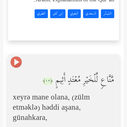
Arabic explanations of the Qur’an:
المُيسَّر
السعدي
البغوي
ابن كثير
الطبري
مَّنَّاعࣲ لِّلۡخَیۡرِ مُعۡتَدٍ أَثِیمٍ
﴿١٢﴾
xeyrə mane olana, (zülm
etməklə) həddi aşana,
günahkara,