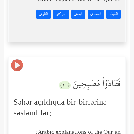
Arabic explanations of the Qur’an:
المُيسَّر
السعدي
البغوي
ابن كثير
الطبري
فَتَنَادَوۡاْ مُصۡبِحِینَ
﴿٢١﴾
Səhər açıldıqda bir-birlərinə
səsləndilər:
Arabic explanations of the Qur’an: