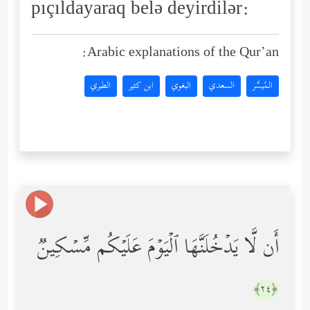
pıçıldayaraq belə deyirdilər:
Arabic explanations of the Qur’an:
المُيسَّر
السعدي
البغوي
ابن كثير
الطبري
أَن لَّا یَدۡخُلَنَّهَا ٱلۡیَوۡمَ عَلَیۡكُم مِّسۡكِینࣱ
﴿٢٤﴾