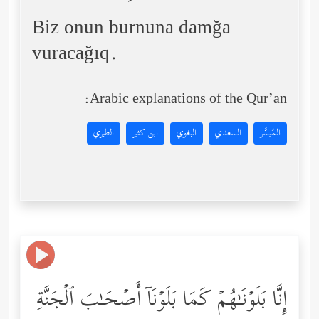
Biz onun burnuna damğa
vuracağıq.
Arabic explanations of the Qur’an:
المُيسَّر
السعدي
البغوي
ابن كثير
الطبري
إِنَّا بَلَوۡنَـٰهُمۡ كَمَا بَلَوۡنَاۤ أَصۡحَـٰبَ ٱلۡجَنَّةِ