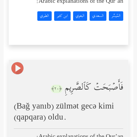
Arabic explanations of the Qur’an:
المُيسَّر
السعدي
البغوي
ابن كثير
الطبري
فَأَصۡبَحَتۡ كَٱلصَّرِیمِ
﴿٢٠﴾
(Bağ yanıb) zülmət gecə kimi
(qapqara) oldu.