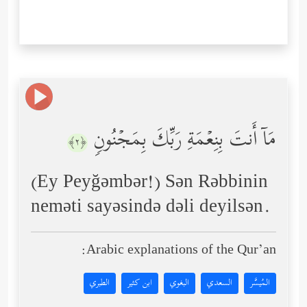
مَاۤ أَنتَ بِنِعۡمَةِ رَبِّكَ بِمَجۡنُونࣲ
﴿٢﴾
(Ey Peyğəmbər!) Sən Rəbbinin
neməti sayəsində dəli deyilsən.
Arabic explanations of the Qur’an:
المُيسَّر
السعدي
البغوي
ابن كثير
الطبري