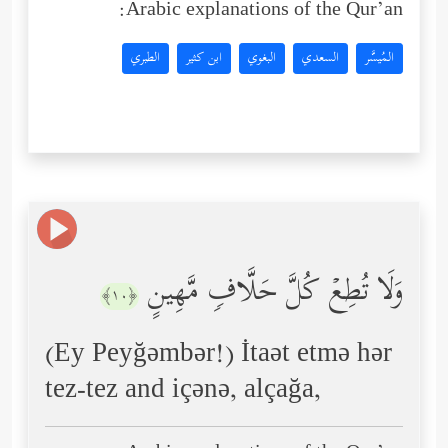
Arabic explanations of the Qur’an:
المُيسَّر
السعدي
البغوي
ابن كثير
الطبري
وَلَا تُطِعۡ كُلَّ حَلَّافࣲ مَّهِینٍ
﴿١٠﴾
(Ey Peyğəmbər!) İtaət etmə hər
tez-tez and içənə, alçağa,