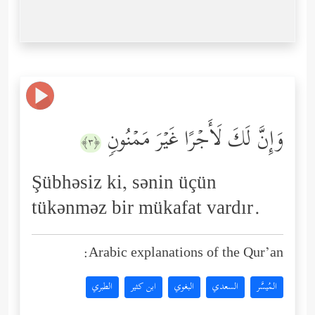
وَإِنَّ لَكَ لَأَجۡرًا غَیۡرَ مَمۡنُونࣲ
﴿٣﴾
Şübhəsiz ki, sənin üçün
tükənməz bir mükafat vardır.
Arabic explanations of the Qur’an:
المُيسَّر
السعدي
البغوي
ابن كثير
الطبري