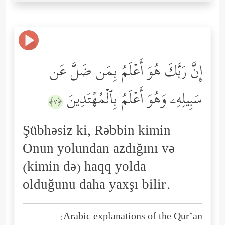
إِنَّ رَبَّكَ هُوَ أَعۡلَمُ بِمَن ضَلَّ عَن
سَبِیلِهِۦ وَهُوَ أَعۡلَمُ بِٱلۡمُهۡتَدِینَ
﴿٧﴾
Şübhəsiz ki, Rəbbin kimin
Onun yolundan azdığını və
(kimin də) haqq yolda
olduğunu daha yaxşı bilir.
Arabic explanations of the Qur’an: