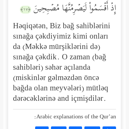
إِذۡ أَقۡسَمُواْ لَیَصۡرِمُنَّهَا مُصۡبِحِینَ
﴿١٧﴾
Həqiqətən, Biz bağ sahiblərini
sınağa çəkdiyimiz kimi onları
da (Məkkə mürşiklərini də)
sınağa çəkdik. O zaman (bağ
sahibləri) səhər açılanda
(miskinlər gəlməzdən öncə
bağda olan meyvələri) mütləq
dərəcəklərinə and içmişdilər.
Arabic explanations of the Qur’an: