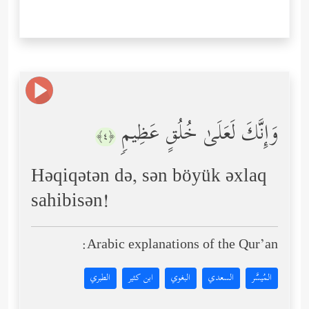
وَإِنَّكَ لَعَلَىٰ خُلُقٍ عَظِیمࣲ
﴿٤﴾
Həqiqətən də, sən böyük əxlaq
sahibisən!
Arabic explanations of the Qur’an:
المُيسَّر
السعدي
البغوي
ابن كثير
الطبري