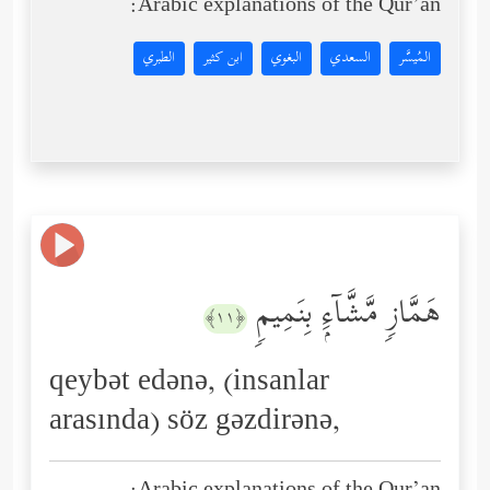
Arabic explanations of the Qur’an:
المُيسَّر
السعدي
البغوي
ابن كثير
الطبري
هَمَّازࣲ مَّشَّاۤءِۭ بِنَمِیمࣲ
﴿١١﴾
qeybət edənə, (insanlar
arasında) söz gəzdirənə,