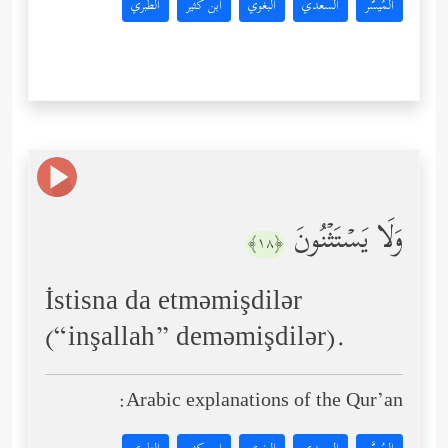
المُيسَّر
السعدي
البغوي
ابن كثير
الطبري
وَلَا یَسۡتَثۡنُونَ
﴿١٨﴾
İstisna da etməmişdilər
(“inşallah” deməmişdilər).
Arabic explanations of the Qur’an: