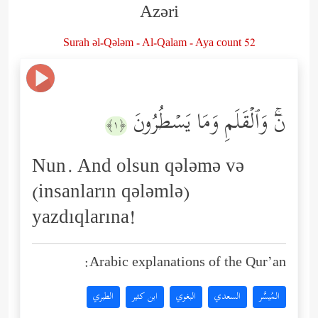
Azəri
Surah əl-Qələm - Al-Qalam - Aya count 52
نۤۚ وَٱلۡقَلَمِ وَمَا یَسۡطُرُونَ
﴿١﴾
Nun. And olsun qələmə və
(insanların qələmlə)
yazdıqlarına!
Arabic explanations of the Qur’an:
المُيسَّر
السعدي
البغوي
ابن كثير
الطبري