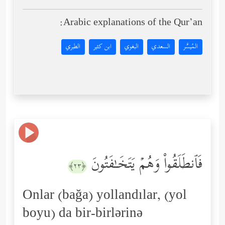
Arabic explanations of the Qur’an:
المُيسَّر
السعدي
البغوي
ابن كثير
الطبري
فَٱنطَلَقُواْ وَهُمۡ یَتَخَـٰفَتُونَ
﴿٢٣﴾
Onlar (bağa) yollandılar, (yol
boyu) da bir-birlərinə