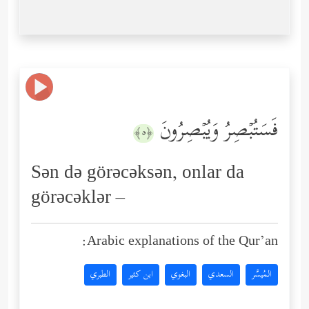
فَسَتُبۡصِرُ وَیُبۡصِرُونَ
﴿٥﴾
Sən də görəcəksən, onlar da
görəcəklər –
Arabic explanations of the Qur’an:
المُيسَّر
السعدي
البغوي
ابن كثير
الطبري