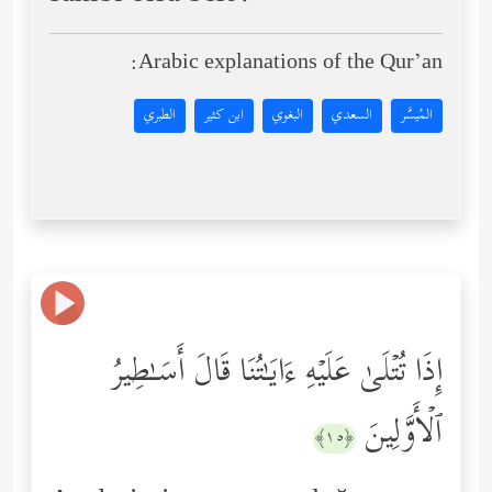
Arabic explanations of the Qur’an:
المُيسَّر
السعدي
البغوي
ابن كثير
الطبري
إِذَا تُتۡلَىٰ عَلَیۡهِ ءَایَـٰتُنَا قَالَ أَسَـٰطِیرُ
ٱلۡأَوَّلِینَ
﴿١٥﴾