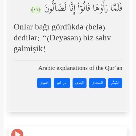
فَلَمَّا رَأَوۡهَا قَالُوۤاْ إِنَّا لَضَاۤلُّونَ
﴿٢٦﴾
Onlar bağı gördükdə (belə)
dedilər: “(Deyəsən) biz səhv
gəlmişik!
Arabic explanations of the Qur’an:
المُيسَّر
السعدي
البغوي
ابن كثير
الطبري