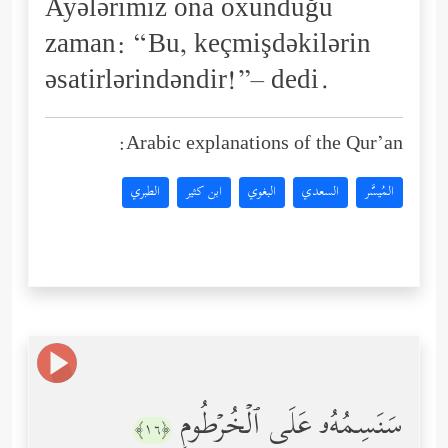
Ayələrimiz ona oxunduğu
zaman: “Bu, keçmişdəkilərin
əsatirlərindəndir!”– dedi.
Arabic explanations of the Qur’an:
المُيسَّر
السعدي
البغوي
ابن كثير
الطبري
سَنَسِمُهُۥ عَلَى ٱلۡخُرۡطُومِ
﴿١٦﴾