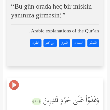
“Bu gün orada heç bir miskin
yanınıza girməsin!”
Arabic explanations of the Qur’an:
المُيسَّر
السعدي
البغوي
ابن كثير
الطبري
وَغَدَوۡاْ عَلَىٰ حَرۡدࣲ قَـٰدِرِینَ
﴿٢٥﴾