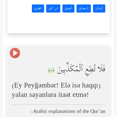
المُيسَّر
السعدي
البغوي
ابن كثير
الطبري
فَلَا تُطِعِ ٱلۡمُكَذِّبِینَ
﴿٨﴾
(Ey Peyğəmbər! Elə isə haqqı)
yalan sayanlara itaət etmə!
Arabic explanations of the Qur’an: