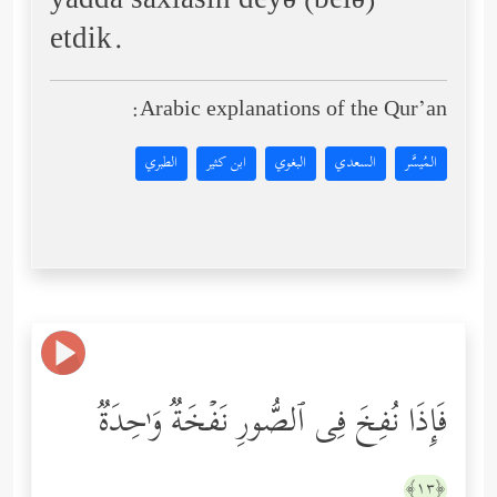
yadda saxlasın deyə (belə)
etdik.
Arabic explanations of the Qur’an:
المُيسَّر
السعدي
البغوي
ابن كثير
الطبري
فَإِذَا نُفِخَ فِی ٱلصُّورِ نَفۡخَةࣱ وَ ٰ⁠حِدَةࣱ
﴿١٣﴾