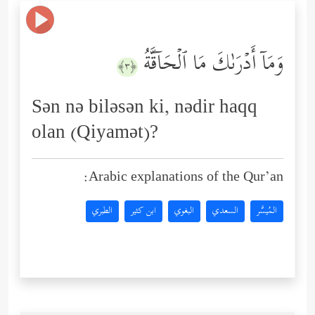
وَمَاۤ أَدۡرَىٰكَ مَا ٱلۡحَاۤقَّةُ
﴿٣﴾
Sən nə biləsən ki, nədir haqq
olan (Qiyamət)?
Arabic explanations of the Qur’an:
المُيسَّر
السعدي
البغوي
ابن كثير
الطبري