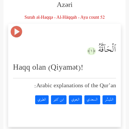
Azəri
Surah əl-Haqqə - Al-Hāqqah - Aya count 52
ٱلۡحَاۤقَّةُ
﴿١﴾
Haqq olan (Qiyamət)!
Arabic explanations of the Qur’an:
المُيسَّر
السعدي
البغوي
ابن كثير
الطبري