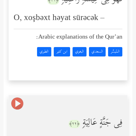
﴿٢١﴾
O, xoşbəxt həyat sürəcək –
Arabic explanations of the Qur’an:
المُيسَّر
السعدي
البغوي
ابن كثير
الطبري
فِی جَنَّةٍ عَالِیَةࣲ
﴿٢٢﴾