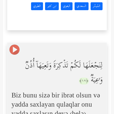
المُيسَّر
السعدي
البغوي
ابن كثير
الطبري
لِنَجۡعَلَهَا لَكُمۡ تَذۡكِرَةࣰ وَتَعِیَهَاۤ أُذُنࣱ
وَ ٰ⁠عِیَةࣱ
﴿١٢﴾
Biz bunu sizə bir ibrət olsun və
yadda saxlayan qulaqlar onu