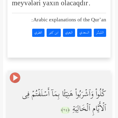
meyvələri yaxın olacaqdır.
Arabic explanations of the Qur’an:
المُيسَّر
السعدي
البغوي
ابن كثير
الطبري
كُلُواْ وَٱشۡرَبُواْ هَنِیۤـَٔۢا بِمَاۤ أَسۡلَفۡتُمۡ فِی
ٱلۡأَیَّامِ ٱلۡخَالِیَةِ
﴿٢٤﴾