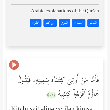
Arabic explanations of the Qur’an:
المُيسَّر
السعدي
البغوي
ابن كثير
الطبري
فَأَمَّا مَنۡ أُوتِیَ كِتَـٰبَهُۥ بِیَمِینِهِۦ فَیَقُولُ
هَاۤؤُمُ ٱقۡرَءُواْ كِتَـٰبِیَهۡ
﴿١٩﴾
Kitabı sağ əlinə verilən kimsə