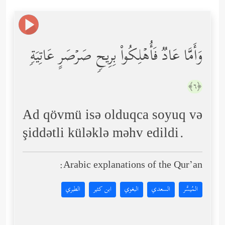
وَأَمَّا عَادࣱ فَأُهۡلِكُواْ بِرِیحࣲ صَرۡصَرٍ عَاتِیَةࣲ
﴿٦﴾
Ad qövmü isə olduqca soyuq və
şiddətli küləklə məhv edildi.
Arabic explanations of the Qur’an:
المُيسَّر
السعدي
البغوي
ابن كثير
الطبري