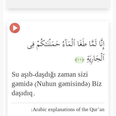
إِنَّا لَمَّا طَغَا ٱلۡمَاۤءُ حَمَلۡنَـٰكُمۡ فِی
ٱلۡجَارِیَةِ
﴿١١﴾
Su aşıb-daşdığı zaman sizi
gəmidə (Nuhun gəmisində) Biz
daşıdıq.
Arabic explanations of the Qur’an: