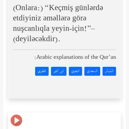
(Onlara:) “Keçmiş günlərdə
etdiyiniz əməllərə görə
nuşcanlıqla yeyin-için!”–
(deyiləcəkdir).
Arabic explanations of the Qur’an:
المُيسَّر
السعدي
البغوي
ابن كثير
الطبري