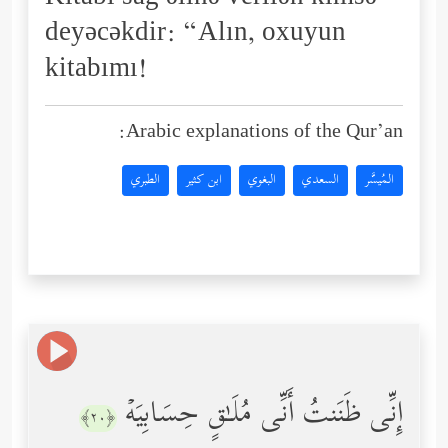
deyəcəkdir: “Alın, oxuyun
kitabımı!
Arabic explanations of the Qur’an:
المُيسَّر
السعدي
البغوي
ابن كثير
الطبري
إِنِّی ظَنَنتُ أَنِّی مُلَـٰقٍ حِسَابِیَهۡ
﴿٢٠﴾