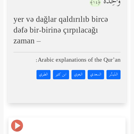
وَ ٰ⁠حِدَةࣰ
﴿١٤﴾
yer və dağlar qaldırılıb bircə
dəfə bir-birinə çırpılacağı
zaman –
Arabic explanations of the Qur’an:
المُيسَّر
السعدي
البغوي
ابن كثير
الطبري