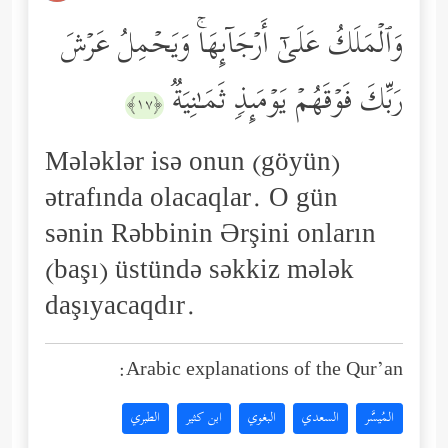
وَٱلۡمَلَكُ عَلَىٰۤ أَرۡجَاۤىِٕهَاۚ وَیَحۡمِلُ عَرۡشَ
رَبِّكَ فَوۡقَهُمۡ یَوۡمَىِٕذࣲ ثَمَـٰنِیَةࣱ
﴿١٧﴾
Mələklər isə onun (göyün)
ətrafında olacaqlar. O gün
sənin Rəbbinin Ərşini onların
(başı) üstündə səkkiz mələk
daşıyacaqdır.
Arabic explanations of the Qur’an:
المُيسَّر
السعدي
البغوي
ابن كثير
الطبري