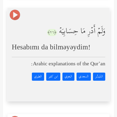
وَلَمۡ أَدۡرِ مَا حِسَابِیَهۡ
﴿٢٦﴾
Hesabımı da bilməyəydim!
Arabic explanations of the Qur’an:
المُيسَّر
السعدي
البغوي
ابن كثير
الطبري