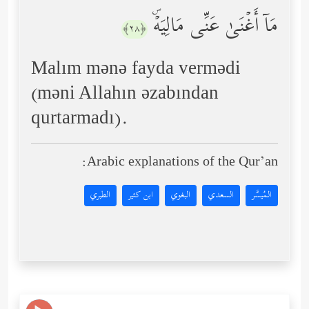
مَاۤ أَغۡنَىٰ عَنِّی مَالِیَهۡۜ
﴿٢٨﴾
Malım mənə fayda vermədi
(məni Allahın əzabından
qurtarmadı).
Arabic explanations of the Qur’an:
المُيسَّر
السعدي
البغوي
ابن كثير
الطبري