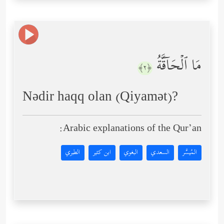
مَا ٱلۡحَاۤقَّةُ
﴿٢﴾
Nədir haqq olan (Qiyamət)?
Arabic explanations of the Qur’an:
المُيسَّر
السعدي
البغوي
ابن كثير
الطبري