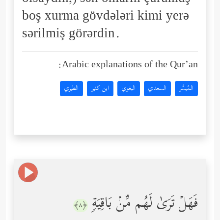
boş xurma gövdələri kimi yerə
sərilmiş görərdin.
Arabic explanations of the Qur’an:
المُيسَّر
السعدي
البغوي
ابن كثير
الطبري
فَهَلۡ تَرَىٰ لَهُم مِّنۢ بَاقِیَةࣲ
﴿٨﴾