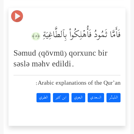
فَأَمَّا ثَمُودُ فَأُهۡلِكُواْ بِٱلطَّاغِیَةِ
﴿٥﴾
Səmud (qövmü) qorxunc bir
səslə məhv edildi.
Arabic explanations of the Qur’an:
المُيسَّر
السعدي
البغوي
ابن كثير
الطبري