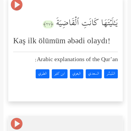
یَـٰلَیۡتَهَا كَانَتِ ٱلۡقَاضِیَةَ
﴿٢٧﴾
Kaş ilk ölümüm əbədi olaydı!
Arabic explanations of the Qur’an:
المُيسَّر
السعدي
البغوي
ابن كثير
الطبري