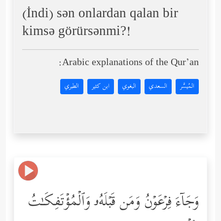
(İndi) sən onlardan qalan bir
kimsə görürsənmi?!
Arabic explanations of the Qur’an:
المُيسَّر
السعدي
البغوي
ابن كثير
الطبري
وَجَاۤءَ فِرۡعَوۡنُ وَمَن قَبۡلَهُۥ وَٱلۡمُؤۡتَفِكَـٰتُ