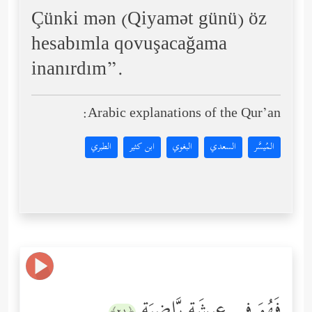
Çünki mən (Qiyamət günü) öz
hesabımla qovuşacağama
inanırdım”.
Arabic explanations of the Qur’an:
المُيسَّر
السعدي
البغوي
ابن كثير
الطبري
فَهُوَ فِی عِیشَةࣲ رَّاضِیَةࣲ