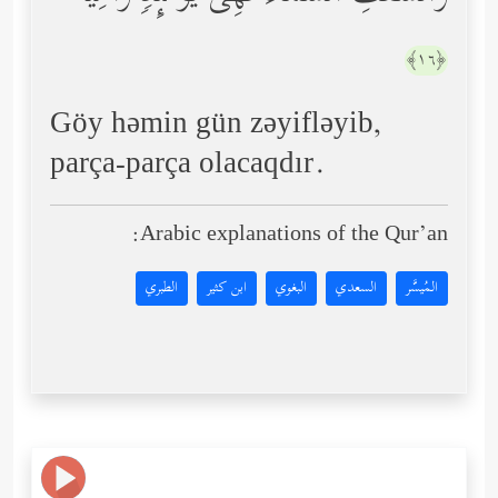
﴿١٦﴾
Göy həmin gün zəyifləyib,
parça-parça olacaqdır.
Arabic explanations of the Qur’an:
المُيسَّر
السعدي
البغوي
ابن كثير
الطبري