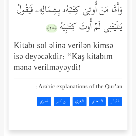
وَأَمَّا مَنۡ أُوتِیَ كِتَـٰبَهُۥ بِشِمَالِهِۦ فَیَقُولُ
یَـٰلَیۡتَنِی لَمۡ أُوتَ كِتَـٰبِیَهۡ
﴿٢٥﴾
Kitabı sol əlinə verilən kimsə
isə deyəcəkdir: “Kaş kitabım
mənə verilməyəydi!
Arabic explanations of the Qur’an:
المُيسَّر
السعدي
البغوي
ابن كثير
الطبري