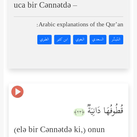
uca bir Cənnətdə –
Arabic explanations of the Qur’an:
المُيسَّر
السعدي
البغوي
ابن كثير
الطبري
قُطُوفُهَا دَانِیَةࣱ
﴿٢٣﴾
(elə bir Cənnətdə ki,) onun