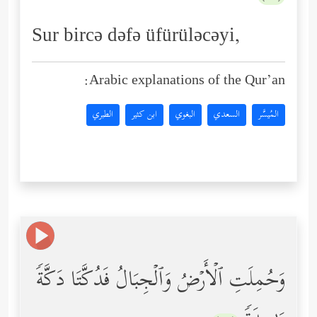
Sur bircə dəfə üfürüləcəyi,
Arabic explanations of the Qur’an:
المُيسَّر
السعدي
البغوي
ابن كثير
الطبري
وَحُمِلَتِ ٱلۡأَرۡضُ وَٱلۡجِبَالُ فَدُكَّتَا دَكَّةࣰ