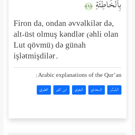
بِٱلۡخَاطِئَةِ
﴿٩﴾
Firon da, ondan əvvəlkilər də,
alt-üst olmuş kəndlər (əhli olan
Lut qövmü) də günah
işlətmişdilər.
Arabic explanations of the Qur’an:
المُيسَّر
السعدي
البغوي
ابن كثير
الطبري