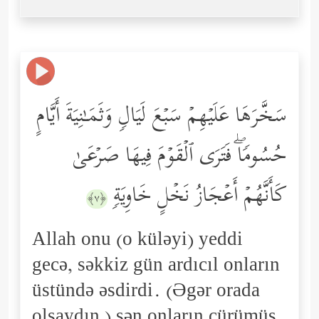
سَخَّرَهَا عَلَیۡهِمۡ سَبۡعَ لَیَالࣲ وَثَمَـٰنِیَةَ أَیَّامٍ
حُسُومࣰاۖ فَتَرَى ٱلۡقَوۡمَ فِیهَا صَرۡعَىٰ
كَأَنَّهُمۡ أَعۡجَازُ نَخۡلٍ خَاوِیَةࣲ
﴿٧﴾
Allah onu (o küləyi) yeddi
gecə, səkkiz gün ardıcıl onların
üstündə əsdirdi. (Əgər orada
olsaydın,) sən onların çürümüş