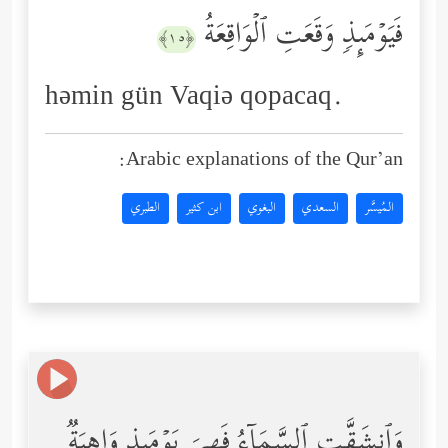
فَیَوۡمَىِٕذࣲ وَقَعَتِ ٱلۡوَاقِعَةُ
﴿١٥﴾
həmin gün Vaqiə qopacaq.
Arabic explanations of the Qur’an:
المُيسَّر
السعدي
البغوي
ابن كثير
الطبري
وَٱنشَقَّتِ ٱلسَّمَاۤءُ فَهِیَ یَوۡمَىِٕذࣲ وَاهِیَةࣱ