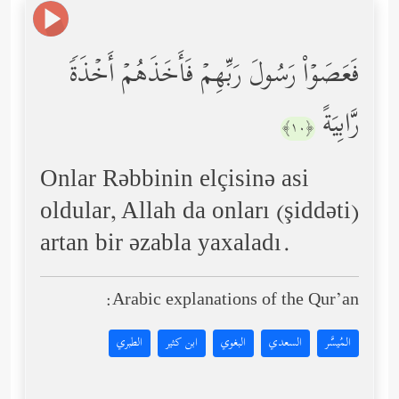
فَعَصَوۡاْ رَسُولَ رَبِّهِمۡ فَأَخَذَهُمۡ أَخۡذَةࣰ
رَّابِیَةً
﴿١٠﴾
Onlar Rəbbinin elçisinə asi
oldular, Allah da onları (şiddəti)
artan bir əzabla yaxaladı.
Arabic explanations of the Qur’an:
المُيسَّر
السعدي
البغوي
ابن كثير
الطبري