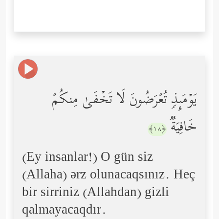
یَوۡمَىِٕذࣲ تُعۡرَضُونَ لَا تَخۡفَىٰ مِنكُمۡ
خَافِیَةࣱ
﴿١٨﴾
(Ey insanlar!) O gün siz
(Allaha) ərz olunacaqsınız. Heç
bir sirriniz (Allahdan) gizli
qalmayacaqdır.