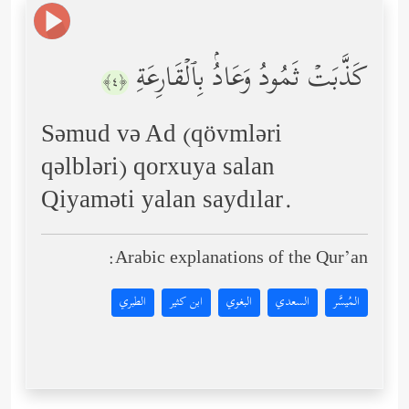
كَذَّبَتۡ ثَمُودُ وَعَادُۢ بِٱلۡقَارِعَةِ
﴿٤﴾
Səmud və Ad (qövmləri
qəlbləri) qorxuya salan
Qiyaməti yalan saydılar.
Arabic explanations of the Qur’an:
المُيسَّر
السعدي
البغوي
ابن كثير
الطبري