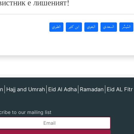
вистник е лишеният!
المُيسَّر
السعدي
البغوي
ابن كثير
الطبري
an
Hajj and Umrah
Eid Al Adha
Ramadan
Eid AL Fitr
ribe to our mailing list