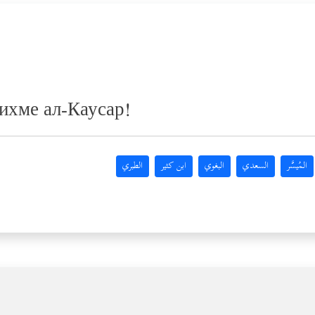
рихме ал-Каусар!
المُيسَّر
السعدي
البغوي
ابن كثير
الطبري