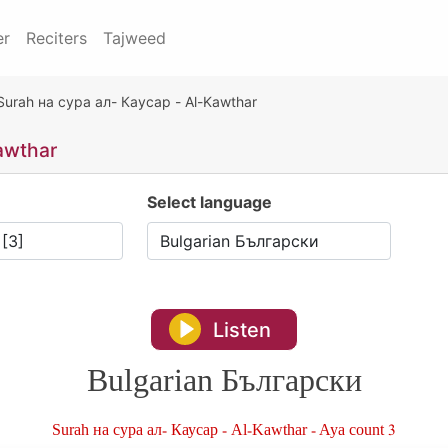
er
Reciters
Tajweed
Surah на сура ал- Каусар - Al-Kawthar
awthar
Select language
Listen
Bulgarian Български
Surah на сура ал- Каусар - Al-Kawthar - Aya count 3