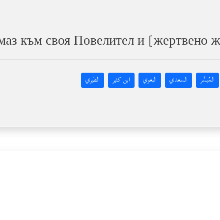
амаз към своя Повелител и [жертвено 
المُيسَّر
السعدي
البغوي
ابن كثير
الطبري