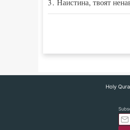
3. Наистина, твоят нена
Holy Qur
Subsc