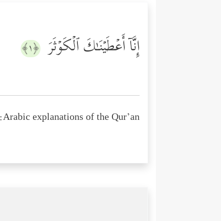
إِنَّاۤ أَعۡطَیۡنَـٰكَ ٱلۡكَوۡثَرَ
﴿١﴾
Arabic explanations of the Qur’an: