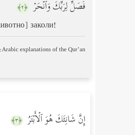
فَصَلِّ لِرَبِّكَ وَٱنۡحَرۡ
﴿٢﴾
животно] заколи!
Arabic explanations of the Qur’an:
إِنَّ شَانِئَكَ هُوَ ٱلۡأَبۡتَرُ
﴿٣﴾