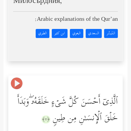
Милосърдния,
Arabic explanations of the Qur’an:
المُيسَّر
السعدي
البغوي
ابن كثير
الطبري
ٱلَّذِیۤ أَحۡسَنَ كُلَّ شَیۡءٍ خَلَقَهُۥۖ وَبَدَأَ
خَلۡقَ ٱلۡإِنسَـٰنِ مِن طِینࣲ
﴿٧﴾