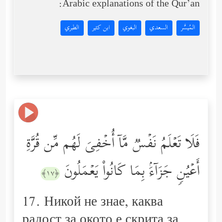
Arabic explanations of the Qur’an:
المُيسَّر
السعدي
البغوي
ابن كثير
الطبري
فَلَا تَعۡلَمُ نَفۡسࣱ مَّاۤ أُخۡفِیَ لَهُم مِّن قُرَّةِ
أَعۡیُنࣲ جَزَاۤءَۢ بِمَا كَانُواْ یَعۡمَلُونَ
﴿١٧﴾
17. Никой не знае, каква
радост за окото е скрита за