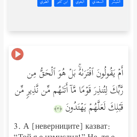
المُيسَّر
السعدي
البغوي
ابن كثير
الطبري
أَمۡ یَقُولُونَ ٱفۡتَرَىٰهُۚ بَلۡ هُوَ ٱلۡحَقُّ مِن
رَّبِّكَ لِتُنذِرَ قَوۡمࣰا مَّاۤ أَتَىٰهُم مِّن نَّذِیرࣲ مِّن
قَبۡلِكَ لَعَلَّهُمۡ یَهۡتَدُونَ
﴿٣﴾
3. А [неверниците] казват: