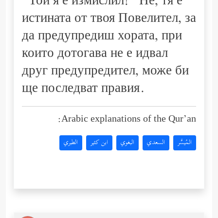
“Той я е измислил!” Не, тя е
истината от твоя Повелител, за
да предупредиш хората, при
които дотогава не е идвал
друг предупредител, може би
ще последват правия.
Arabic explanations of the Qur’an:
المُيسَّر
السعدي
البغوي
ابن كثير
الطبري