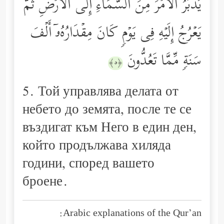
یُدَبِّرُ ٱلۡأَمۡرَ مِنَ ٱلسَّمَاۤءِ إِلَى ٱلۡأَرۡضِ ثُمَّ
یَعۡرُجُ إِلَیۡهِ فِی یَوۡمࣲ كَانَ مِقۡدَارُهُۥۤ أَلۡفَ
سَنَةࣲ مِّمَّا تَعُدُّونَ
﴿٥﴾
5. Той управлява делата от
небето до земята, после те се
въздигат към Него в един ден,
който продължава хиляда
години, според вашето
броене.
Arabic explanations of the Qur’an: