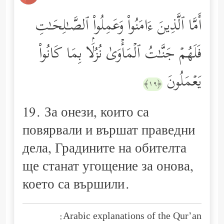
أَمَّا ٱلَّذِینَ ءَامَنُواْ وَعَمِلُواْ ٱلصَّـٰلِحَـٰتِ
فَلَهُمۡ جَنَّـٰتُ ٱلۡمَأۡوَىٰ نُزُلَۢا بِمَا كَانُواْ
یَعۡمَلُونَ
﴿١٩﴾
19. За онези, които са
повярвали и вършат праведни
дела, Градините на обителта
ще станат­ угощение за онова,
което са вършили.
Arabic explanations of the Qur’an: