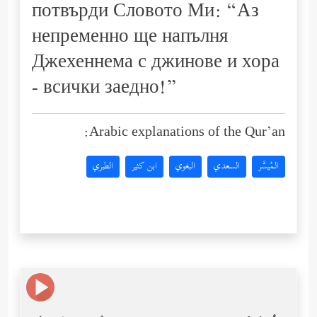
потвърди Словото Ми: “Аз
непременно­ ще напълня
Джехеннема с джинове и хора
- всички заедно!”
Arabic explanations of the Qur’an:
المُيسَّر
السعدي
البغوي
ابن كثير
الطبري