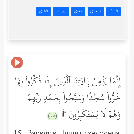
المُيسَّر
السعدي
البغوي
ابن كثير
الطبري
إِنَّمَا یُؤۡمِنُ بِـَٔایَـٰتِنَا ٱلَّذِینَ إِذَا ذُكِّرُواْ بِهَا
خَرُّواْ سُجَّدࣰا وَسَبَّحُواْ بِحَمۡدِ رَبِّهِمۡ
وَهُمۡ لَا یَسۡتَكۡبِرُونَ ۩
﴿١٥﴾