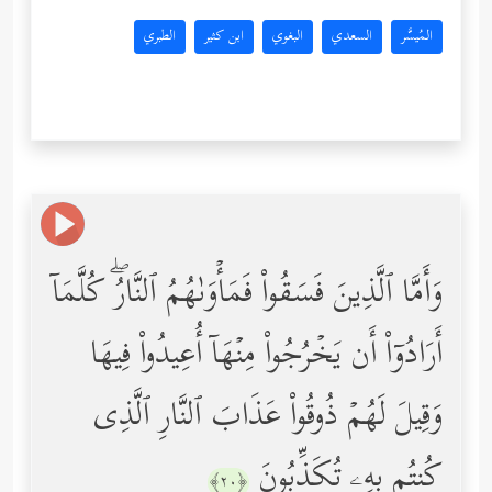
المُيسَّر
السعدي
البغوي
ابن كثير
الطبري
وَأَمَّا ٱلَّذِینَ فَسَقُواْ فَمَأۡوَىٰهُمُ ٱلنَّارُۖ كُلَّمَاۤ
أَرَادُوۤاْ أَن یَخۡرُجُواْ مِنۡهَاۤ أُعِیدُواْ فِیهَا
وَقِیلَ لَهُمۡ ذُوقُواْ عَذَابَ ٱلنَّارِ ٱلَّذِی
كُنتُم بِهِۦ تُكَذِّبُونَ
﴿٢٠﴾