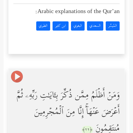
Arabic explanations of the Qur’an:
المُيسَّر
السعدي
البغوي
ابن كثير
الطبري
وَمَنۡ أَظۡلَمُ مِمَّن ذُكِّرَ بِـَٔایَـٰتِ رَبِّهِۦ ثُمَّ
أَعۡرَضَ عَنۡهَاۤۚ إِنَّا مِنَ ٱلۡمُجۡرِمِینَ
مُنتَقِمُونَ
﴿٢٢﴾