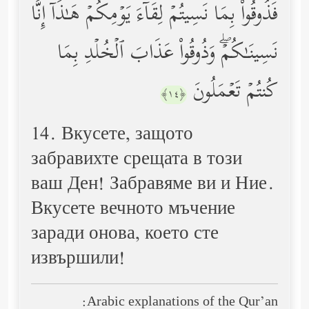
فَذُوقُواْ بِمَا نَسِیتُمۡ لِقَاۤءَ یَوۡمِكُمۡ هَـٰذَاۤ إِنَّا
نَسِینَـٰكُمۡۖ وَذُوقُواْ عَذَابَ ٱلۡخُلۡدِ بِمَا
كُنتُمۡ تَعۡمَلُونَ
﴿١٤﴾
14. Вкусете, защото
забравихте срещата в този
ваш Ден! Забравяме ви и Ние.
Вкусете вечното мъчение
заради онова, което сте
извършили!
Arabic explanations of the Qur’an: