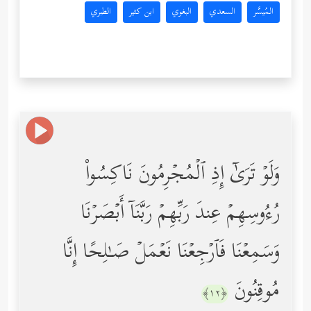
المُيسَّر
السعدي
البغوي
ابن كثير
الطبري
وَلَوۡ تَرَىٰۤ إِذِ ٱلۡمُجۡرِمُونَ نَاكِسُواْ
رُءُوسِهِمۡ عِندَ رَبِّهِمۡ رَبَّنَاۤ أَبۡصَرۡنَا
وَسَمِعۡنَا فَٱرۡجِعۡنَا نَعۡمَلۡ صَـٰلِحًا إِنَّا
مُوقِنُونَ
﴿١٢﴾