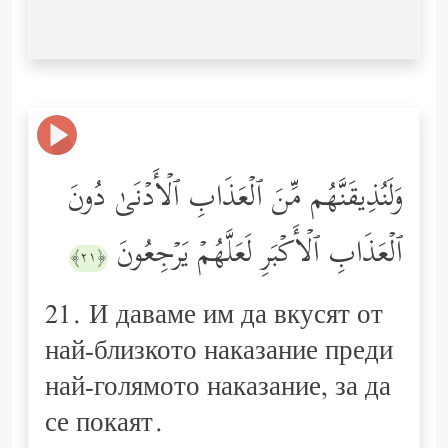
وَلَنُذِیقَنَّهُم مِّنَ ٱلۡعَذَابِ ٱلۡأَدۡنَىٰ دُونَ
ٱلۡعَذَابِ ٱلۡأَكۡبَرِ لَعَلَّهُمۡ یَرۡجِعُونَ
﴿٢١﴾
21. И даваме им да вкусят от
най-близкото наказание преди
най-голямото наказание, за да
се покаят.