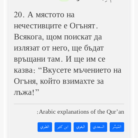
20. А мястото на
нечестивците е Огънят.
Всякога, щом поискат да
излязат от него, ще бъдат
връщани там. И ще им се
казва: “Вкусете мъчението на
Огъня, който взимахте за
лъжа!”
Arabic explanations of the Qur’an:
المُيسَّر
السعدي
البغوي
ابن كثير
الطبري