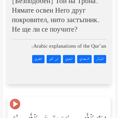
[Безподобен] Той на Трона.
Нямате освен Него друг
покровител, нито застъпник.
Не ще ли се поучите?
Arabic explanations of the Qur’an:
المُيسَّر
السعدي
البغوي
ابن كثير
الطبري