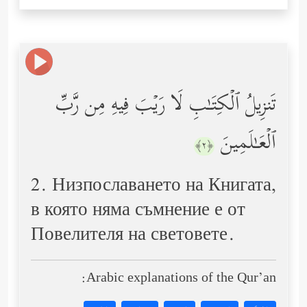
تَنزِیلُ ٱلۡكِتَـٰبِ لَا رَیۡبَ فِیهِ مِن رَّبِّ
ٱلۡعَـٰلَمِینَ
﴿٢﴾
2. Низпославането на Книгата,
в която няма съмнение е от
Повелителя на световете.
Arabic explanations of the Qur’an: