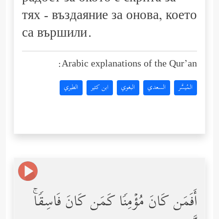
тях - въздаяние за онова, което
са вършили.
Arabic explanations of the Qur’an:
المُيسَّر
السعدي
البغوي
ابن كثير
الطبري
أَفَمَن كَانَ مُؤۡمِنࣰا كَمَن كَانَ فَاسِقࣰاۚ