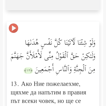
وَلَوۡ شِئۡنَا لَـَٔاتَیۡنَا كُلَّ نَفۡسٍ هُدَىٰهَا
وَلَـٰكِنۡ حَقَّ ٱلۡقَوۡلُ مِنِّی لَأَمۡلَأَنَّ جَهَنَّمَ
مِنَ ٱلۡجِنَّةِ وَٱلنَّاسِ أَجۡمَعِینَ
﴿١٣﴾
13. Ако Ние пожелаехме,
щяхме да напътим в правия
път всеки човек, но ще се