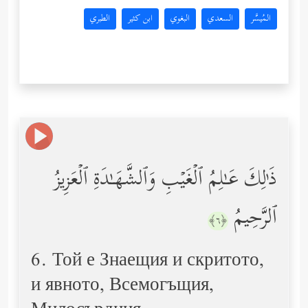
المُيسَّر
السعدي
البغوي
ابن كثير
الطبري
ذَ ٰ⁠لِكَ عَـٰلِمُ ٱلۡغَیۡبِ وَٱلشَّهَـٰدَةِ ٱلۡعَزِیزُ
ٱلرَّحِیمُ
﴿٦﴾
6. Той е Знаещия и скритото,
и явното, Всемогъщия,