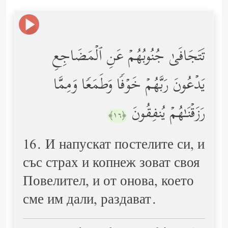
تَتَجَافَىٰ جُنُوبُهُمۡ عَنِ ٱلۡمَضَاجِعِ
یَدۡعُونَ رَبَّهُمۡ خَوۡفࣰا وَطَمَعࣰا وَمِمَّا
رَزَقۡنَـٰهُمۡ یُنفِقُونَ
﴿١٦﴾
16. И напускат постелите си, и
със страх и копнеж зоват своя
Повелител, и от онова, което
сме им дали, раздават.