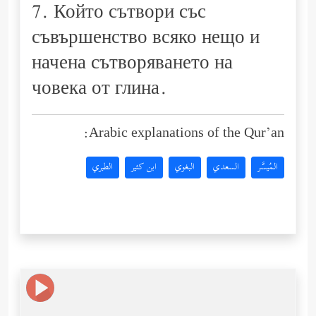
7. Който сътвори със
съвършенство всяко нещо и
начена сътворяването на
човека от глина.
Arabic explanations of the Qur’an:
المُيسَّر
السعدي
البغوي
ابن كثير
الطبري