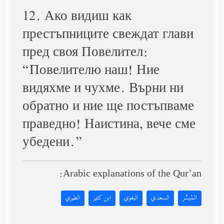
12. Ако видиш как
престъпниците свеждат глави
пред своя Повелител:
“Повелителю наш! Ние
видяхме и чухме. Върни ни
обратно и ние ще постъпваме
праведно! Наистина, вече сме
убедени.”
Arabic explanations of the Qur’an:
المُيسَّر
السعدي
البغوي
ابن كثير
الطبري