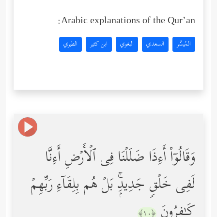
Arabic explanations of the Qur’an:
المُيسَّر
السعدي
البغوي
ابن كثير
الطبري
وَقَالُوۤاْ أَءِذَا ضَلَلۡنَا فِی ٱلۡأَرۡضِ أَءِنَّا
لَفِی خَلۡقࣲ جَدِیدِۭۚ بَلۡ هُم بِلِقَاۤءِ رَبِّهِمۡ
كَـٰفِرُونَ
﴿١٠﴾