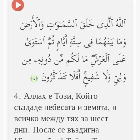
ٱللَّهُ ٱلَّذِی خَلَقَ ٱلسَّمَـٰوَ ٰ⁠تِ وَٱلۡأَرۡضَ
وَمَا بَیۡنَهُمَا فِی سِتَّةِ أَیَّامࣲ ثُمَّ ٱسۡتَوَىٰ
عَلَى ٱلۡعَرۡشِۖ مَا لَكُم مِّن دُونِهِۦ مِن
وَلِیࣲّ وَلَا شَفِیعٍۚ أَفَلَا تَتَذَكَّرُونَ
﴿٤﴾
4. Аллах е Този, Който
създаде небесата и земята, и
всичко между тях за шест
дни. После се въздигна