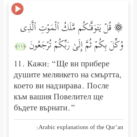
۞ قُلۡ یَتَوَفَّىٰكُم مَّلَكُ ٱلۡمَوۡتِ ٱلَّذِی
وُكِّلَ بِكُمۡ ثُمَّ إِلَىٰ رَبِّكُمۡ تُرۡجَعُونَ
﴿١١﴾
11. Кажи: “Ще ви прибере
душите меляикето на смъртта,
което ви надзирава. После
към вашия Повелител ще
бъдете върнати.”
Arabic explanations of the Qur’an: