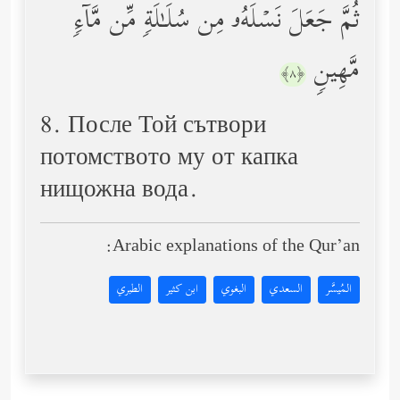
ثُمَّ جَعَلَ نَسۡلَهُۥ مِن سُلَـٰلَةࣲ مِّن مَّاۤءࣲ
مَّهِینࣲ
﴿٨﴾
8. После Той сътвори
потомството му от капка
нищожна вода.
Arabic explanations of the Qur’an:
المُيسَّر
السعدي
البغوي
ابن كثير
الطبري