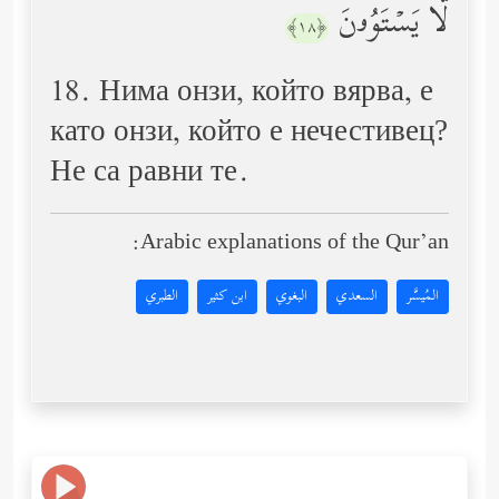
لَّا یَسۡتَوُۥنَ
﴿١٨﴾
18. Нима онзи, който вярва, е
като онзи, който е нечестивец?
Не са равни те.
Arabic explanations of the Qur’an:
المُيسَّر
السعدي
البغوي
ابن كثير
الطبري