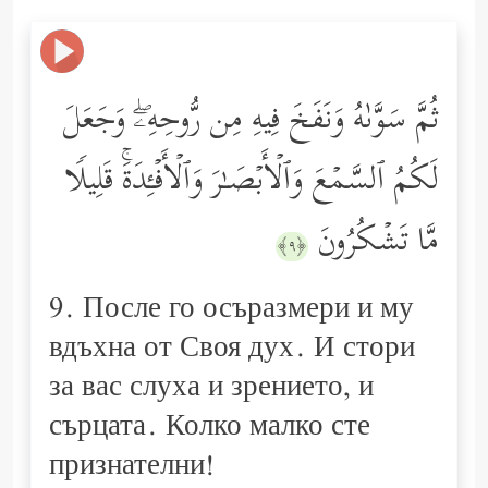
ثُمَّ سَوَّىٰهُ وَنَفَخَ فِیهِ مِن رُّوحِهِۦۖ وَجَعَلَ
لَكُمُ ٱلسَّمۡعَ وَٱلۡأَبۡصَـٰرَ وَٱلۡأَفۡـِٔدَةَۚ قَلِیلࣰا
مَّا تَشۡكُرُونَ
﴿٩﴾
9. После го осъразмери и му
вдъхна от Своя дух. И стори
за вас слуха и зрението, и
сърцата. Колко малко сте
признателни!