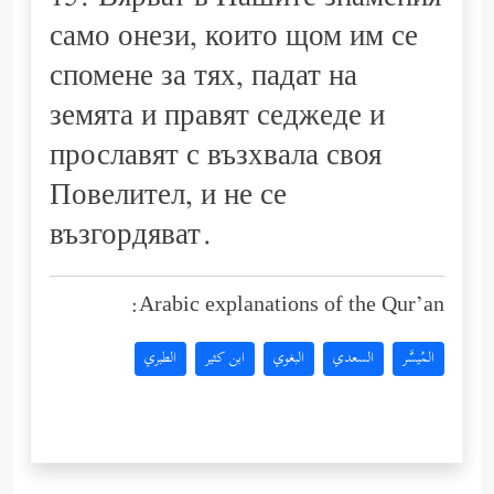
15. Вярват в Нашите знамения
само онези, които щом им се
спомене за тях, падат на
земята и правят седжеде и
прославят с възхвала своя
Повелител, и не се
възгордяват.
Arabic explanations of the Qur’an:
المُيسَّر
السعدي
البغوي
ابن كثير
الطبري