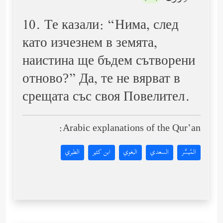
10. Те казали: “Нима, след
като изчезнем в земята,
наистина ще бъдем сътворени
отново?” Да, те не вярват в
срещата със своя Повелител.
Arabic explanations of the Qur’an:
المُيسَّر
السعدي
البغوي
ابن كثير
الطبري