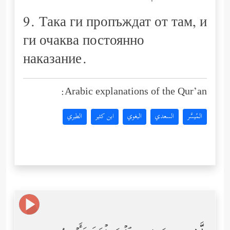
9. Така ги пропъждат от там, и
ги очаква постоянно
наказание.
Arabic explanations of the Qur’an:
المُيسَّر
السعدي
البغوي
ابن كثير
الطبري