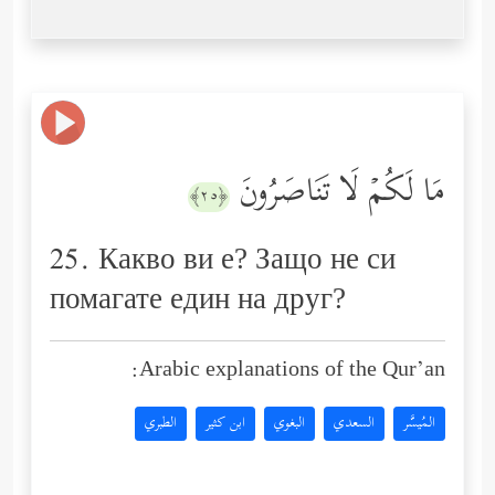
مَا لَكُمۡ لَا تَنَاصَرُونَ
﴿٢٥﴾
25. Какво ви е? Защо не си
помагате един на друг?
Arabic explanations of the Qur’an:
المُيسَّر
السعدي
البغوي
ابن كثير
الطبري