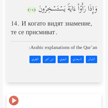
وَإِذَا رَأَوۡاْ ءَایَةࣰ یَسۡتَسۡخِرُونَ
﴿١٤﴾
14. И когато видят знамение,
те се присмиват.
Arabic explanations of the Qur’an:
المُيسَّر
السعدي
البغوي
ابن كثير
الطبري