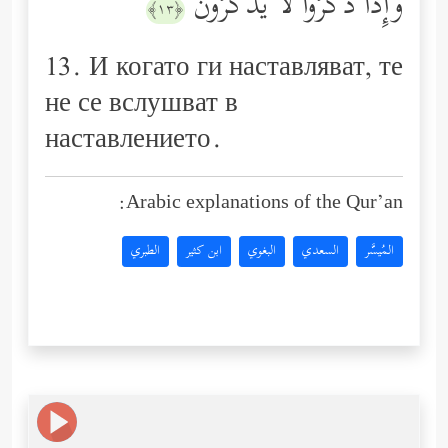
وَإِذَا ذُكِّرُواْ لَا یَذۡكُرُونَ
﴿١٣﴾
13. И когато ги наставляват, те
не се вслушват в
наставлението.
Arabic explanations of the Qur’an:
المُيسَّر
السعدي
البغوي
ابن كثير
الطبري