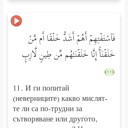
فَٱسۡتَفۡتِهِمۡ أَهُمۡ أَشَدُّ خَلۡقًا أَم مَّنۡ
خَلَقۡنَاۤۚ إِنَّا خَلَقۡنَـٰهُم مِّن طِینࣲ لَّازِبِۭ
﴿١١﴾
11. И ги попитай
(неверниците) какво мислят-
те ли са по-трудни за
сътворяване или другото,