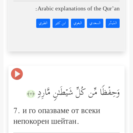
Arabic explanations of the Qur’an:
المُيسَّر
السعدي
البغوي
ابن كثير
الطبري
وَحِفۡظࣰا مِّن كُلِّ شَیۡطَـٰنࣲ مَّارِدࣲ
﴿٧﴾
7. и го опазваме от всеки
непокорен шейтан.