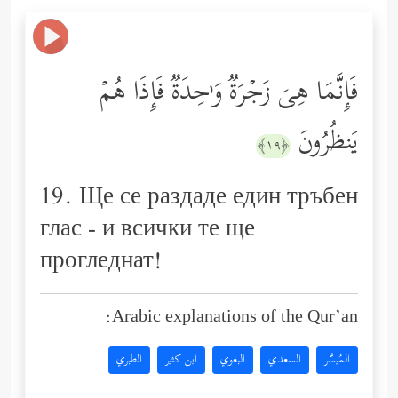
فَإِنَّمَا هِیَ زَجۡرَةࣱ وَ ٰ⁠حِدَةࣱ فَإِذَا هُمۡ
یَنظُرُونَ
﴿١٩﴾
19. Ще се раздаде един тръбен
глас - и всички те ще
прогледнат!
Arabic explanations of the Qur’an:
المُيسَّر
السعدي
البغوي
ابن كثير
الطبري