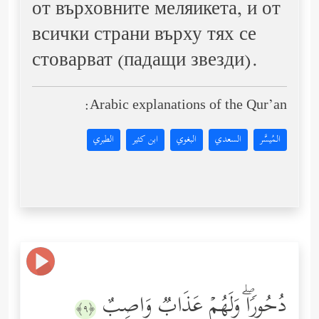
от върховните меляикета, и от
всички страни върху тях се
стоварват (падащи звезди).
Arabic explanations of the Qur’an:
المُيسَّر
السعدي
البغوي
ابن كثير
الطبري
دُحُورࣰاۖ وَلَهُمۡ عَذَابࣱ وَاصِبٌ
﴿٩﴾