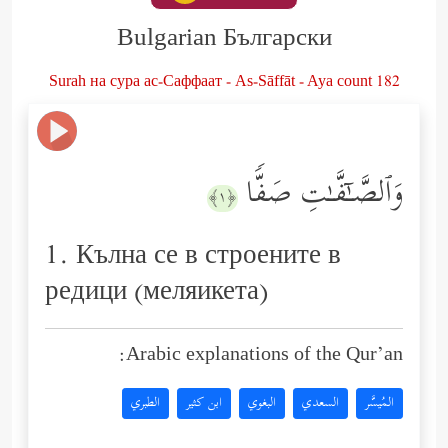
Bulgarian Български
Surah на сура ас-Саффаат - As-Sāffāt - Aya count 182
وَٱلصَّـٰۤفَّـٰتِ صَفࣰّا
﴿١﴾
1. Кълна се в строените в
редици (меляикета)
Arabic explanations of the Qur’an:
المُيسَّر
السعدي
البغوي
ابن كثير
الطبري