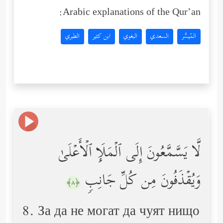
Arabic explanations of the Qur’an:
المُيسَّر
السعدي
البغوي
ابن كثير
الطبري
لَّا یَسَّمَّعُونَ إِلَى ٱلۡمَلَإِ ٱلۡأَعۡلَىٰ
وَیُقۡذَفُونَ مِن كُلِّ جَانِبࣲ
﴿٨﴾
8. За да не могат да чуят нищо