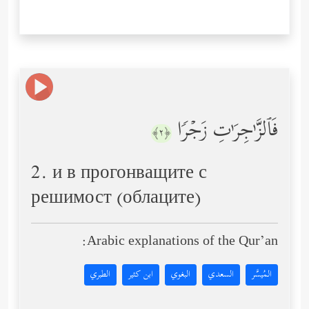
فَٱلزَّ ٰ⁠جِرَ ٰ⁠تِ زَجۡرࣰا
﴿٢﴾
2. и в прогонващите с
решимост (облаците)
Arabic explanations of the Qur’an:
المُيسَّر
السعدي
البغوي
ابن كثير
الطبري