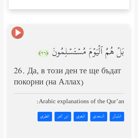
بَلۡ هُمُ ٱلۡیَوۡمَ مُسۡتَسۡلِمُونَ
﴿٢٦﴾
26. Да, в този ден те ще бъдат
покорни (на Аллах)
Arabic explanations of the Qur’an:
المُيسَّر
السعدي
البغوي
ابن كثير
الطبري