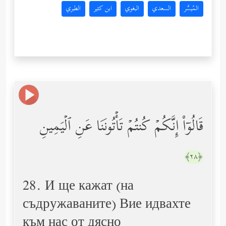
المُيسَّر
السعدي
البغوي
ابن كثير
الطبري
قَالُوۤاْ إِنَّكُمۡ كُنتُمۡ تَأۡتُونَنَا عَنِ ٱلۡیَمِینِ
﴿٢٨﴾
28. И ще кажат (на
съдружаваните) Вие идвахте
към нас от дясно