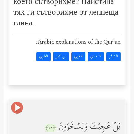
което сътворихме? Наистина
тях ги сътворихме от лепнеща
глина.
Arabic explanations of the Qur’an:
المُيسَّر
السعدي
البغوي
ابن كثير
الطبري
بَلۡ عَجِبۡتَ وَیَسۡخَرُونَ
﴿١٢﴾