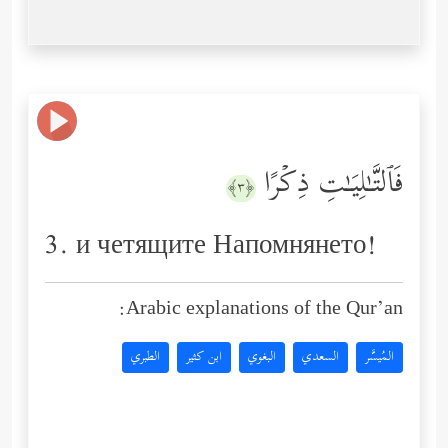
فَٱلتَّـٰلِیَـٰتِ ذِكۡرًا
﴿٣﴾
3. и четящите Напомнянето!
Arabic explanations of the Qur’an:
المُيسَّر
السعدي
البغوي
ابن كثير
الطبري