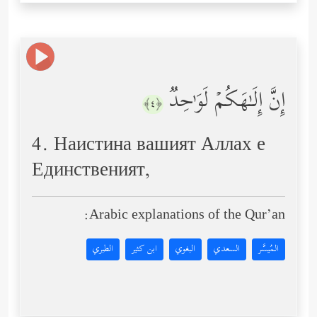
إِنَّ إِلَـٰهَكُمۡ لَوَ ٰ⁠حِدࣱ
﴿٤﴾
4. Наистина вашият Аллах е
Единственият,
Arabic explanations of the Qur’an:
المُيسَّر
السعدي
البغوي
ابن كثير
الطبري