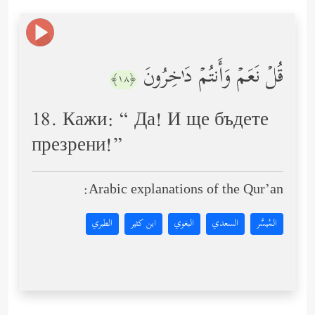
قُلۡ نَعَمۡ وَأَنتُمۡ دَ ٰ⁠خِرُونَ
﴿١٨﴾
18. Кажи: “ Да! И ще бъдете
презрени!”
Arabic explanations of the Qur’an:
المُيسَّر
السعدي
البغوي
ابن كثير
الطبري