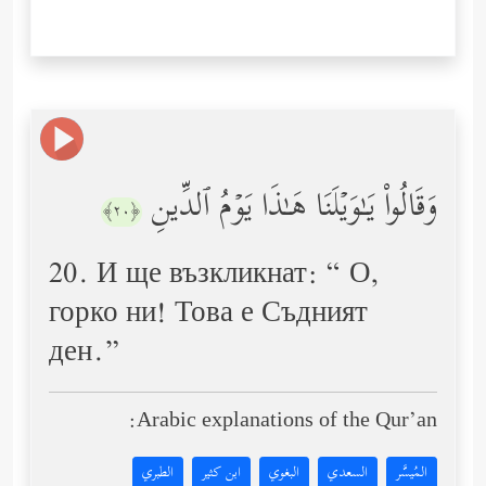
وَقَالُواْ یَـٰوَیۡلَنَا هَـٰذَا یَوۡمُ ٱلدِّینِ
﴿٢٠﴾
20. И ще възкликнат: “ О,
горко ни! Това е Съдният
ден.”
Arabic explanations of the Qur’an:
المُيسَّر
السعدي
البغوي
ابن كثير
الطبري