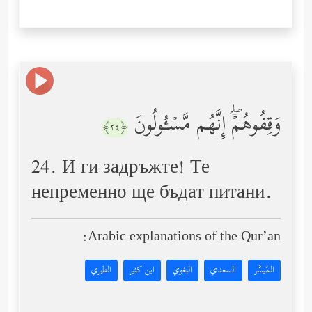
وَقِفُوهُمۡۖ إِنَّهُم مَّسۡـُٔولُونَ
﴿٢٤﴾
24. И ги задръжте! Те
непременно ще бъдат питани.
Arabic explanations of the Qur’an:
المُيسَّر
السعدي
البغوي
ابن كثير
الطبري