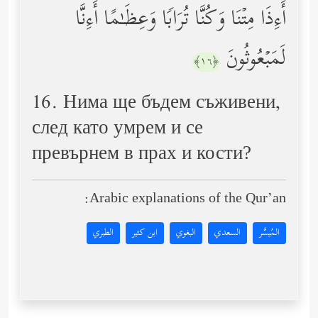
أَءِذَا مِتۡنَا وَكُنَّا تُرَابࣰا وَعِظَـٰمًا أَءِنَّا
لَمَبۡعُوثُونَ
﴿١٦﴾
16. Нима ще бъдем съживени,
след като умрем и се
превърнем в прах и кости?
Arabic explanations of the Qur’an:
المُيسَّر
السعدي
البغوي
ابن كثير
الطبري