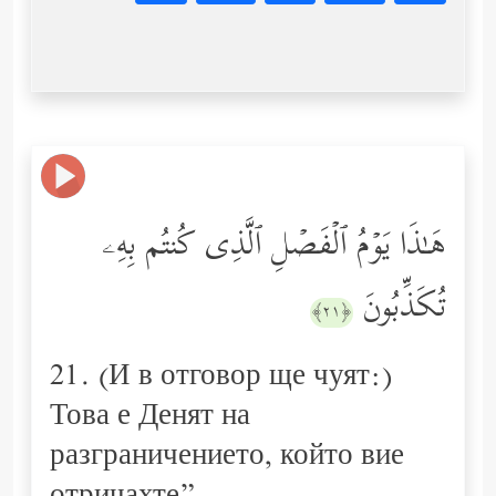
هَـٰذَا یَوۡمُ ٱلۡفَصۡلِ ٱلَّذِی كُنتُم بِهِۦ
تُكَذِّبُونَ
﴿٢١﴾
21. (И в отговор ще чуят:)
Това е Денят на
разграничението, който вие