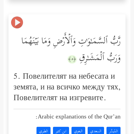
رَّبُّ ٱلسَّمَـٰوَ ٰ⁠تِ وَٱلۡأَرۡضِ وَمَا بَیۡنَهُمَا
وَرَبُّ ٱلۡمَشَـٰرِقِ
﴿٥﴾
5. Повелителят на небесата и
земята, и на всичко между тях,
Повелителят на изгревите.
Arabic explanations of the Qur’an:
المُيسَّر
السعدي
البغوي
ابن كثير
الطبري