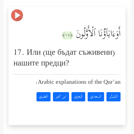
أَوَءَابَاۤؤُنَا ٱلۡأَوَّلُونَ
﴿١٧﴾
17. Или (ще бъдат съживени)
нашите предци?
Arabic explanations of the Qur’an:
المُيسَّر
السعدي
البغوي
ابن كثير
الطبري