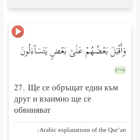
وَأَقۡبَلَ بَعۡضُهُمۡ عَلَىٰ بَعۡضࣲ یَتَسَاۤءَلُونَ
﴿٢٧﴾
27. Ще се обръщат един към
друг и взаимно ще се
обвиняват
Arabic explanations of the Qur’an: