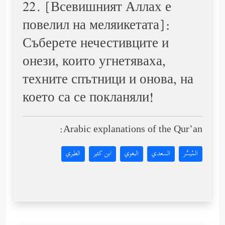
22. [Всевишният Аллах е
повелил на меляикетата]:
Съберете нечестивците и
онези, които угнетяваха,
техните спътници и онова, на
което са се покланяли!
Arabic explanations of the Qur’an:
المُيسَّر
السعدي
البغوي
ابن كثير
الطبري