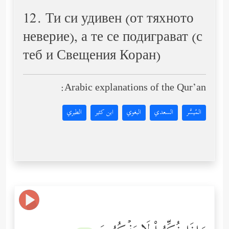
12. Ти си удивен (от тяхното
неверие), а те се подиграват (с
теб и Свещения Коран)
Arabic explanations of the Qur’an:
المُيسَّر
السعدي
البغوي
ابن كثير
الطبري