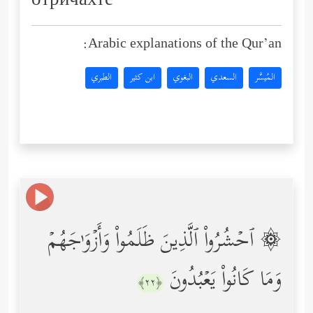
отричахте”
Arabic explanations of the Qur’an:
المُيسَّر
السعدي
البغوي
ابن كثير
الطبري
۞ ٱحۡشُرُواْ ٱلَّذِینَ ظَلَمُواْ وَأَزۡوَ ٰ⁠جَهُمۡ
وَمَا كَانُواْ یَعۡبُدُونَ
﴿٢٢﴾