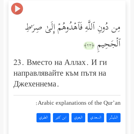
مِن دُونِ ٱللَّهِ فَٱهۡدُوهُمۡ إِلَىٰ صِرَ ٰ⁠طِ
ٱلۡجَحِیمِ
﴿٢٣﴾
23. Вместо на Аллах. И ги
направлявайте към пътя на
Джехеннема.
Arabic explanations of the Qur’an:
المُيسَّر
السعدي
البغوي
ابن كثير
الطبري