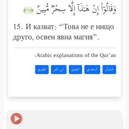
وَقَالُوۤاْ إِنۡ هَـٰذَاۤ إِلَّا سِحۡرࣱ مُّبِینٌ
﴿١٥﴾
15. И казват: “Това не е нищо
друго, освен явна магия”.
Arabic explanations of the Qur’an:
المُيسَّر
السعدي
البغوي
ابن كثير
الطبري