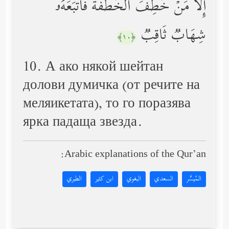
إِلَّا مَنۡ خَطِفَ ٱلۡخَطۡفَةَ فَأَتۡبَعَهُۥ
شِهَابࣱ ثَاقِبࣱ
﴿١٠﴾
10. А ако някой шейтан
долови думичка (от речите на
меляикетата), то го поразява
ярка падаща звезда.
Arabic explanations of the Qur’an:
المُيسَّر
السعدي
البغوي
ابن كثير
الطبري