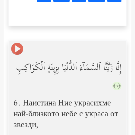
إِنَّا زَیَّنَّا ٱلسَّمَاۤءَ ٱلدُّنۡیَا بِزِینَةٍ ٱلۡكَوَاكِبِ
﴿٦﴾
6. Наистина Ние украсихме
най-близкото небе с украса от
звезди,