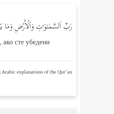
رَبِّ ٱلسَّمَـٰوَ ٰ⁠تِ وَٱلۡأَرۡضِ وَمَا بَی
, ако сте убедени
Arabic explanations of the Qur’an: