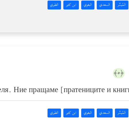
المُيسَّر
السعدي
البغوي
ابن كثير
الطبري
َ
﴿٥﴾
еля. Ние пращаме [пратениците и книг
المُيسَّر
السعدي
البغوي
ابن كثير
الطبري