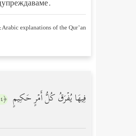
едупреждаваме.
Arabic explanations of the Qur’an:
فِیهَا یُفۡرَقُ كُلُّ أَمۡرٍ حَكِیمٍ
﴿٤﴾