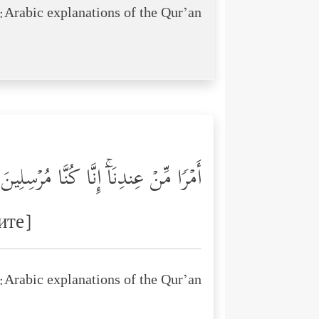
Arabic explanations of the Qur’an:
أَمۡرࣰا مِّنۡ عِندِنَاۤۚ إِنَّا كُنَّا مُرۡسِلِین
ите]
Arabic explanations of the Qur’an: