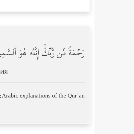
رَحۡمَةࣰ مِّن رَّبِّكَۚ إِنَّهُۥ هُوَ ٱلسَّمِ
щия
Arabic explanations of the Qur’an: