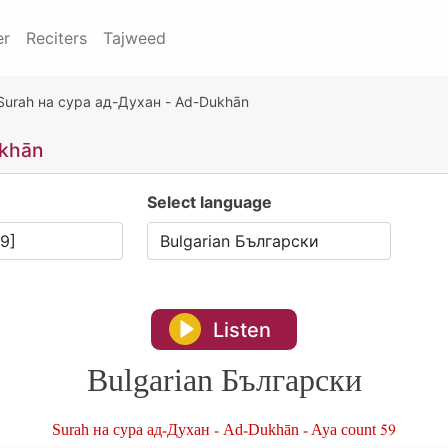
er
Reciters
Tajweed
Surah на сура ад-Духан - Ad-Dukhān
ukhān
Select language
Listen
Bulgarian Български
Surah на сура ад-Духан - Ad-Dukhān - Aya count 59