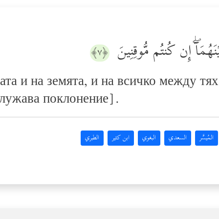
ۡنَهُمَاۤۖ إِن كُنتُم مُّوقِنِینَ
﴿٧﴾
ата и на земята, и на всичко между тях
служава поклонение].
المُيسَّر
السعدي
البغوي
ابن كثير
الطبري