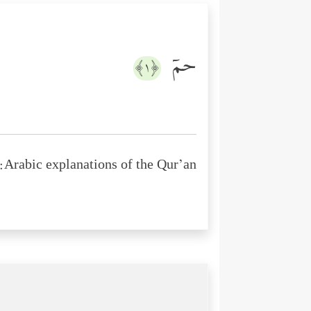
حمۤ
﴿١﴾
Arabic explanations of the Qur’an: