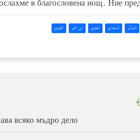
послахме в благословена нощ. Ние пр
المُيسَّر
السعدي
البغوي
ابن كثير
الطبري
шава всяко мъдро дело