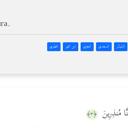
ига.
المُيسَّر
السعدي
البغوي
ابن كثير
الطبري
ا كُنَّا مُنذِرِینَ
﴿٣﴾