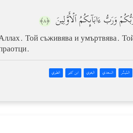
بُّكُمۡ وَرَبُّ ءَابَاۤىِٕكُمُ ٱلۡأَوَّلِینَ
﴿٨﴾
 Аллах. Той съживява и умъртвява. Той
праотци.
المُيسَّر
السعدي
البغوي
ابن كثير
الطبري