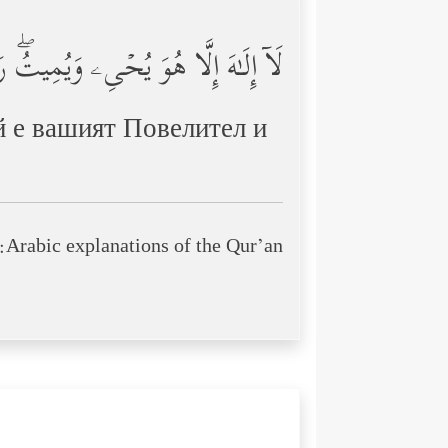
لَاۤ إِلَـٰهَ إِلَّا هُوَ یُحۡیِۦ وَیُمِیتُۖ رَ
 е­ вашият Повелител и
Arabic explanations of the Qur’an: