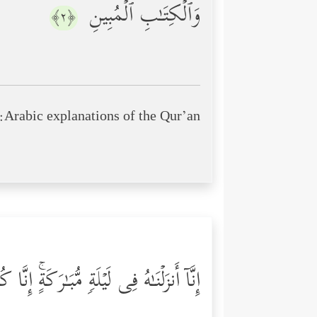
وَٱلۡكِتَـٰبِ ٱلۡمُبِینِ
﴿٢﴾
Arabic explanations of the Qur’an:
إِنَّاۤ أَنزَلۡنَـٰهُ فِی لَیۡلَةࣲ مُّبَـٰرَكَةٍۚ إِنَّ