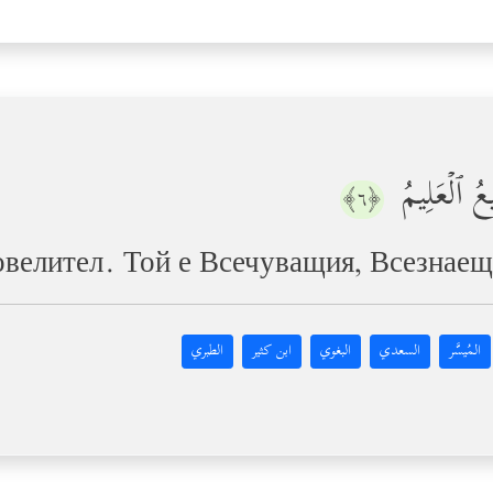
یعُ ٱلۡعَلِیمُ
﴿٦﴾
Повелител. Той е Всечуващия, Всезнае
المُيسَّر
السعدي
البغوي
ابن كثير
الطبري