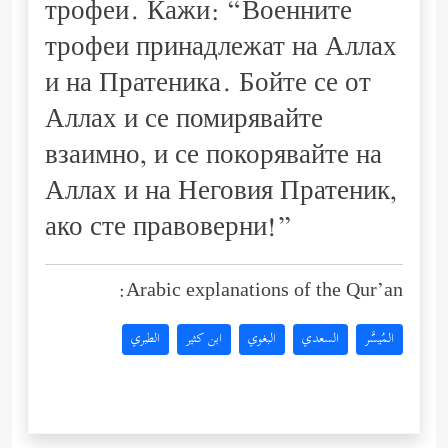
трофеи. Кажи: “Военните
трофеи принадлежат на Аллах
и на Пратеника. Бойте се от
Аллах и се помирявайте
взаимно, и се покорявайте на
Аллах и на Неговия Пратеник,
ако сте правоверни!”
Arabic explanations of the Qur’an:
المُيسَّر
السعدي
البغوي
ابن كثير
الطبري