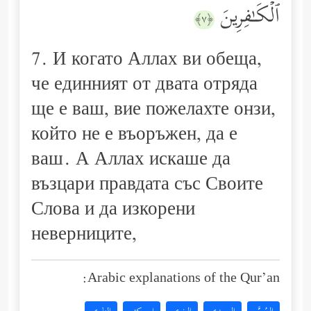
ٱلۡكَـٰفِرِینَ
﴿٧﴾
7. И когато Аллах ви обеща,
че единният от двата отряда
ще е ваш, вие пожелахте онзи,
който не е въоръжен, да е
ваш. А Аллах искаше да
възцари правдата със Своите
Слова и да изкорени
неверниците,
Arabic explanations of the Qur’an: