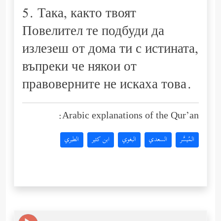
5. Така, както твоят
Повелител те подбуди да
излезеш от дома ти с истината,
въпреки че някои от
правоверните не искаха това.
Arabic explanations of the Qur’an:
المُيسَّر
السعدي
البغوي
ابن كثير
الطبري