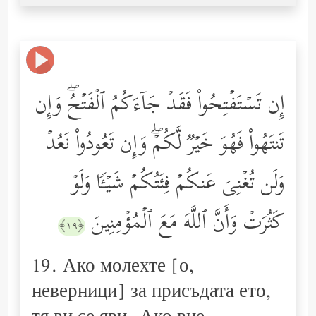
إِن تَسۡتَفۡتِحُواْ فَقَدۡ جَاۤءَكُمُ ٱلۡفَتۡحُۖ وَإِن
تَنتَهُواْ فَهُوَ خَیۡرࣱ لَّكُمۡۖ وَإِن تَعُودُواْ نَعُدۡ
وَلَن تُغۡنِیَ عَنكُمۡ فِئَتُكُمۡ شَیۡـࣰٔا وَلَوۡ
كَثُرَتۡ وَأَنَّ ٱللَّهَ مَعَ ٱلۡمُؤۡمِنِینَ
﴿١٩﴾
19. Ако молехте [о,
неверници] за присъдата ето,