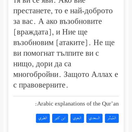
тя ви се яви. Ако вие
престанете, то е най-доброто
за вас. А ако възобновите
[враждата], и Ние ще
възобновим [атаките]. Не ще
ви помогнат тълпите ви с
нищо, дори да са
многобройни. Защото Аллах е
с правоверните.
Arabic explanations of the Qur’an:
المُيسَّر
السعدي
البغوي
ابن كثير
الطبري