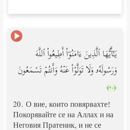
یَـٰۤأَیُّهَا ٱلَّذِینَ ءَامَنُوۤاْ أَطِیعُواْ ٱللَّهَ
وَرَسُولَهُۥ وَلَا تَوَلَّوۡاْ عَنۡهُ وَأَنتُمۡ تَسۡمَعُونَ
﴿٢٠﴾
20. О вие, които повярвахте!
Покорявайте се на Аллах и на
Неговия Пратеник, и не се