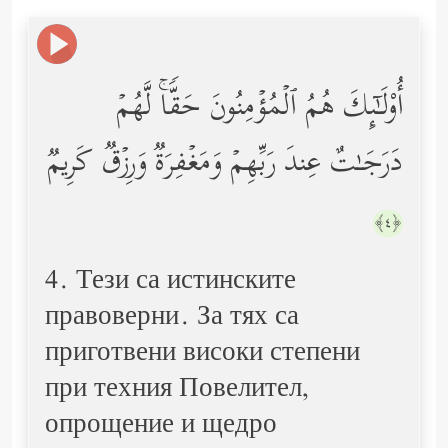
أُوْلَـٰۤىِٕكَ هُمُ ٱلۡمُؤۡمِنُونَ حَقࣰّاۚ لَّهُمۡ
دَرَجَـٰتٌ عِندَ رَبِّهِمۡ وَمَغۡفِرَةࣱ وَرِزۡقࣱ كَرِیمࣱ
﴿٤﴾
4. Тези са истинските
правоверни. За тях са
приготвени високи степени
при техния Повелител,
опрощение и щедро