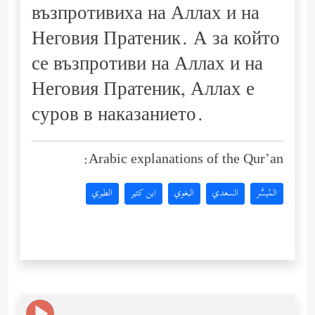
възпротивиха на Аллах и на
Неговия Пратеник. А за който
се възпротиви на Аллах и на
Неговия Пратеник, Аллах е
суров в наказанието.
Arabic explanations of the Qur’an:
المُيسَّر
السعدي
البغوي
ابن كثير
الطبري