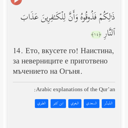
ذَ ٰ⁠لِكُمۡ فَذُوقُوهُ وَأَنَّ لِلۡكَـٰفِرِینَ عَذَابَ
ٱلنَّارِ
﴿١٤﴾
14. Ето, вкусете го! Наистина,
за неверниците е приготвено
мъчението на Огъня.
Arabic explanations of the Qur’an:
المُيسَّر
السعدي
البغوي
ابن كثير
الطبري