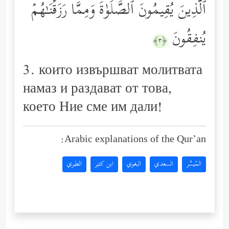
ٱلَّذِینَ یُقِیمُونَ ٱلصَّلَوٰةَ وَمِمَّا رَزَقۡنَـٰهُمۡ
یُنفِقُونَ
﴿٣﴾
3. които извършват молитвата
намаз и раздават от това,
което Ние сме им дали!
Arabic explanations of the Qur’an:
المُيسَّر
السعدي
البغوي
ابن كثير
الطبري