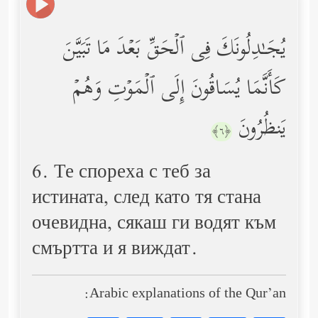
یُجَـٰدِلُونَكَ فِی ٱلۡحَقِّ بَعۡدَ مَا تَبَیَّنَ
كَأَنَّمَا یُسَاقُونَ إِلَى ٱلۡمَوۡتِ وَهُمۡ
یَنظُرُونَ
﴿٦﴾
6. Те спореха с теб за
истината, след като тя стана
очевидна, ­сякаш ги водят към
смъртта и я виждат.
Arabic explanations of the Qur’an: