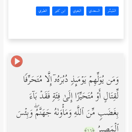
المُيسَّر
السعدي
البغوي
ابن كثير
الطبري
وَمَن یُوَلِّهِمۡ یَوۡمَىِٕذࣲ دُبُرَهُۥۤ إِلَّا مُتَحَرِّفࣰا
لِّقِتَالٍ أَوۡ مُتَحَیِّزًا إِلَىٰ فِئَةࣲ فَقَدۡ بَاۤءَ
بِغَضَبࣲ مِّنَ ٱللَّهِ وَمَأۡوَىٰهُ جَهَنَّمُۖ وَبِئۡسَ
ٱلۡمَصِیرُ
﴿١٦﴾