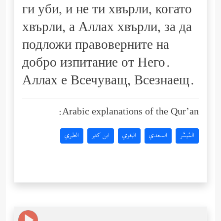
ги уби, и не ти хвърли, когато
хвърли, а Аллах хвърли, за да
подложи правоверните на
добро изпитание от Него.
Аллах е Всечуващ, Всезнаещ.
Arabic explanations of the Qur’an:
المُيسَّر
السعدي
البغوي
ابن كثير
الطبري