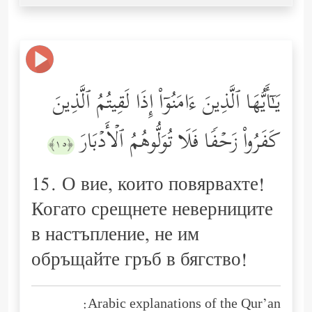
یَـٰۤأَیُّهَا ٱلَّذِینَ ءَامَنُوۤاْ إِذَا لَقِیتُمُ ٱلَّذِینَ
كَفَرُواْ زَحۡفࣰا فَلَا تُوَلُّوهُمُ ٱلۡأَدۡبَارَ
﴿١٥﴾
15. О вие, които повярвахте!
Когато срещнете неверниците
в настъпление, не им
обръщайте гръб в бягство!
Arabic explanations of the Qur’an: