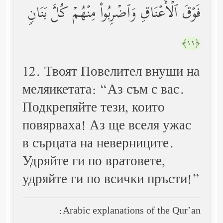
فَوۡقَ ٱلۡأَعۡنَاقِ وَٱضۡرِبُواْ مِنۡهُمۡ كُلَّ بَنَانࣲ
﴿١٢﴾
12. Твоят Повелител внуши на
меляикетата: “Аз съм с вас.
Подкрепяйте тези, които
повярваха! Аз ще вселя ужас
в сърцата на неверниците.
Удряйте ги по вратовете,
удряйте ги по всички пръсти!”
Arabic explanations of the Qur’an: