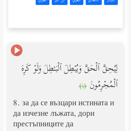
المُيسَّر
السعدي
البغوي
ابن كثير
الطبري
لِیُحِقَّ ٱلۡحَقَّ وَیُبۡطِلَ ٱلۡبَـٰطِلَ وَلَوۡ كَرِهَ
ٱلۡمُجۡرِمُونَ
﴿٨﴾
8. за да се възцари истината и
да изчезне лъжата, дори
престъпниците да