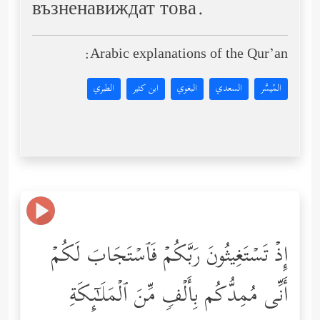
възненавиждат това.
Arabic explanations of the Qur’an:
المُيسَّر
السعدي
البغوي
ابن كثير
الطبري
إِذۡ تَسۡتَغِیثُونَ رَبَّكُمۡ فَٱسۡتَجَابَ لَكُمۡ
أَنِّی مُمِدُّكُم بِأَلۡفࣲ مِّنَ ٱلۡمَلَـٰۤىِٕكَةِ