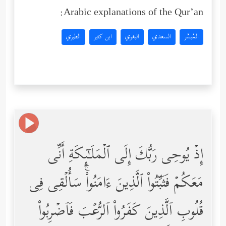
Arabic explanations of the Qur’an:
المُيسَّر
السعدي
البغوي
ابن كثير
الطبري
إِذۡ یُوحِی رَبُّكَ إِلَى ٱلۡمَلَـٰۤىِٕكَةِ أَنِّی
مَعَكُمۡ فَثَبِّتُواْ ٱلَّذِینَ ءَامَنُواْۚ سَأُلۡقِی فِی
قُلُوبِ ٱلَّذِینَ كَفَرُواْ ٱلرُّعۡبَ فَٱضۡرِبُواْ