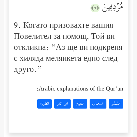
مُرۡدِفِینَ
﴿٩﴾
9. Когато призовахте вашия
Повелител за помощ, Той ви
откликна: “Аз ще ви подкрепя
с хиляда меляикета едно след
друго.”
Arabic explanations of the Qur’an:
المُيسَّر
السعدي
البغوي
ابن كثير
الطبري