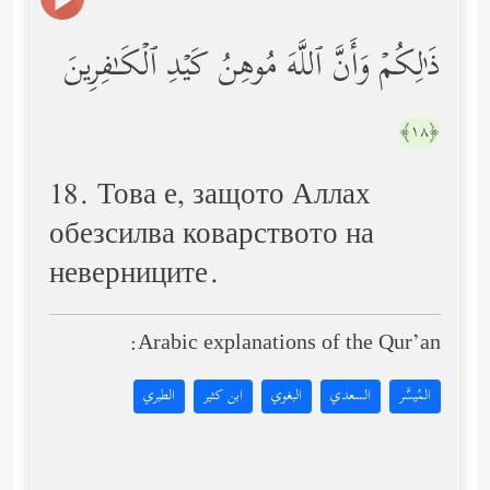
ذَ ٰ⁠لِكُمۡ وَأَنَّ ٱللَّهَ مُوهِنُ كَیۡدِ ٱلۡكَـٰفِرِینَ
﴿١٨﴾
18. Това е, защото Аллах
обезсилва коварството на
неверниците.
Arabic explanations of the Qur’an:
المُيسَّر
السعدي
البغوي
ابن كثير
الطبري