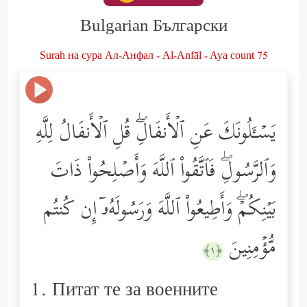
Bulgarian Български
Surah на сура Ал-Aнфал - Al-Anfāl - Aya count 75
یَسۡـَٔلُونَكَ عَنِ ٱلۡأَنفَالِۖ قُلِ ٱلۡأَنفَالُ لِلَّهِ
وَٱلرَّسُولِۖ فَٱتَّقُواْ ٱللَّهَ وَأَصۡلِحُواْ ذَاتَ
بَیۡنِكُمۡۖ وَأَطِیعُواْ ٱللَّهَ وَرَسُولَهُۥۤ إِن كُنتُم
مُّؤۡمِنِینَ
﴿١﴾
1. Питат те за военните