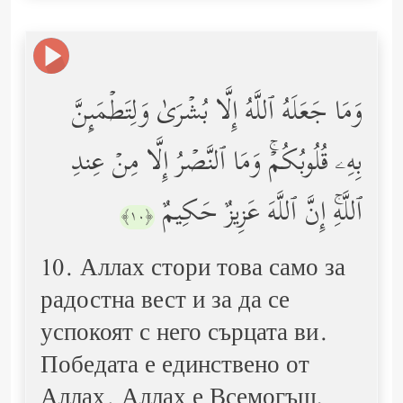
وَمَا جَعَلَهُ ٱللَّهُ إِلَّا بُشۡرَىٰ وَلِتَطۡمَىِٕنَّ
بِهِۦ قُلُوبُكُمۡۚ وَمَا ٱلنَّصۡرُ إِلَّا مِنۡ عِندِ
ٱللَّهِۚ إِنَّ ٱللَّهَ عَزِیزٌ حَكِیمٌ
﴿١٠﴾
10. Аллах стори това само за
радостна вест и за да се
успокоят с него сърцата ви.
Победата е единствено от
Аллах. Аллах е Всемогъщ,