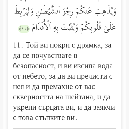
وَیُذۡهِبَ عَنكُمۡ رِجۡزَ ٱلشَّیۡطَـٰنِ وَلِیَرۡبِطَ
عَلَىٰ قُلُوبِكُمۡ وَیُثَبِّتَ بِهِ ٱلۡأَقۡدَامَ
﴿١١﴾
11. Той ви покри с дрямка, за
да се почувствате в
безопасност, и ви изсипа вода
от небето, за да ви пречисти с
нея и да премахне от вас
скверността на шейтана, и да
укрепи сърцата ви, и да заякчи
с това стъпките ви.