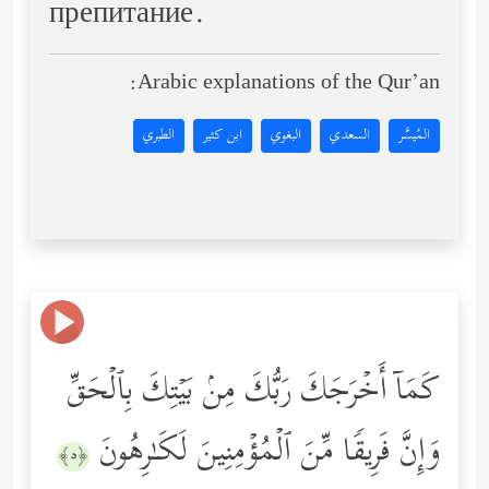
препитание.
Arabic explanations of the Qur’an:
المُيسَّر
السعدي
البغوي
ابن كثير
الطبري
كَمَاۤ أَخۡرَجَكَ رَبُّكَ مِنۢ بَیۡتِكَ بِٱلۡحَقِّ
وَإِنَّ فَرِیقࣰا مِّنَ ٱلۡمُؤۡمِنِینَ لَكَـٰرِهُونَ
﴿٥﴾