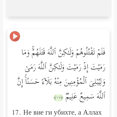
فَلَمۡ تَقۡتُلُوهُمۡ وَلَـٰكِنَّ ٱللَّهَ قَتَلَهُمۡۚ وَمَا
رَمَیۡتَ إِذۡ رَمَیۡتَ وَلَـٰكِنَّ ٱللَّهَ رَمَىٰ
وَلِیُبۡلِیَ ٱلۡمُؤۡمِنِینَ مِنۡهُ بَلَاۤءً حَسَنًاۚ إِنَّ
ٱللَّهَ سَمِیعٌ عَلِیمࣱ
﴿١٧﴾
17. Не вие ги убихте, а Аллах