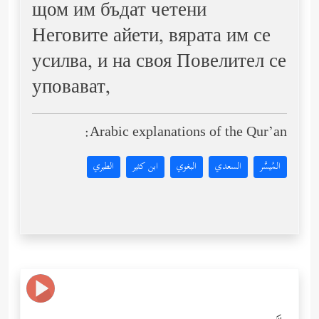
щом им бъдат четени
Неговите айети, вярата им се
усилва, и на своя Повелител се
уповават,
Arabic explanations of the Qur’an:
المُيسَّر
السعدي
البغوي
ابن كثير
الطبري