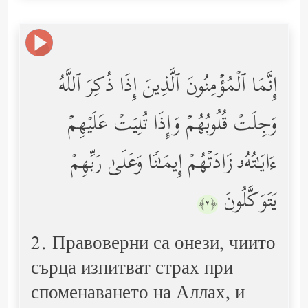
إِنَّمَا ٱلۡمُؤۡمِنُونَ ٱلَّذِینَ إِذَا ذُكِرَ ٱللَّهُ
وَجِلَتۡ قُلُوبُهُمۡ وَإِذَا تُلِیَتۡ عَلَیۡهِمۡ
ءَایَـٰتُهُۥ زَادَتۡهُمۡ إِیمَـٰنࣰا وَعَلَىٰ رَبِّهِمۡ
یَتَوَكَّلُونَ
﴿٢﴾
2. Правоверни са онези, чиито
сърца изпитват страх при
споменаването на Аллах, и