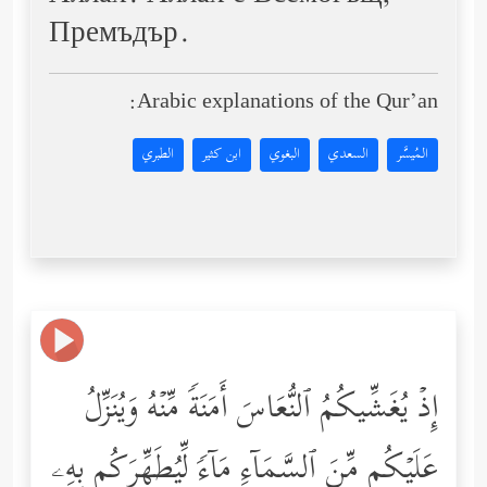
Премъдър.
Arabic explanations of the Qur’an:
المُيسَّر
السعدي
البغوي
ابن كثير
الطبري
إِذۡ یُغَشِّیكُمُ ٱلنُّعَاسَ أَمَنَةࣰ مِّنۡهُ وَیُنَزِّلُ
عَلَیۡكُم مِّنَ ٱلسَّمَاۤءِ مَاۤءࣰ لِّیُطَهِّرَكُم بِهِۦ