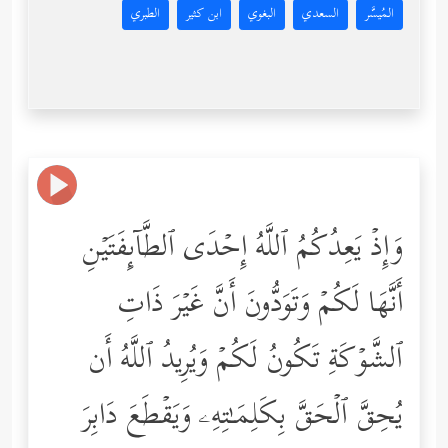
المُيسَّر
السعدي
البغوي
ابن كثير
الطبري
وَإِذۡ یَعِدُكُمُ ٱللَّهُ إِحۡدَى ٱلطَّاۤىِٕفَتَیۡنِ
أَنَّهَا لَكُمۡ وَتَوَدُّونَ أَنَّ غَیۡرَ ذَاتِ
ٱلشَّوۡكَةِ تَكُونُ لَكُمۡ وَیُرِیدُ ٱللَّهُ أَن
یُحِقَّ ٱلۡحَقَّ بِكَلِمَـٰتِهِۦ وَیَقۡطَعَ دَابِرَ