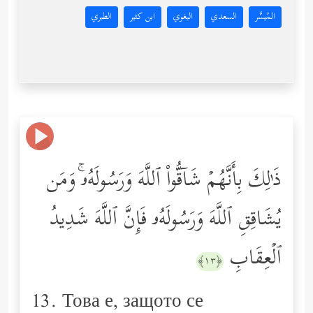
المُيسَّر
السعدي
البغوي
ابن كثير
الطبري
ذَ ٰ⁠لِكَ بِأَنَّهُمۡ شَاۤقُّواْ ٱللَّهَ وَرَسُولَهُۥۚ وَمَن
یُشَاقِقِ ٱللَّهَ وَرَسُولَهُۥ فَإِنَّ ٱللَّهَ شَدِیدُ
ٱلۡعِقَابِ
﴿١٣﴾
13. Това е, защото се