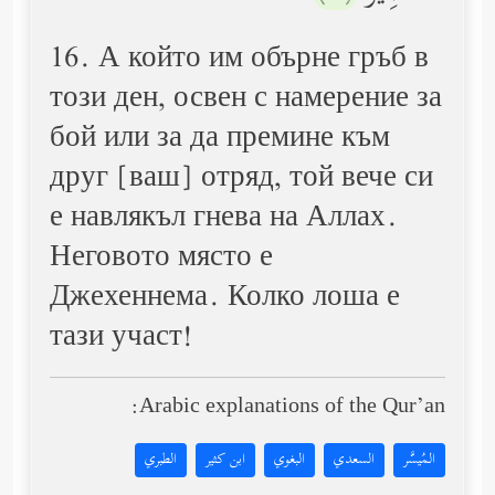
16. А който им обърне гръб в
този ден, освен с намерение за
бой или за да премине към
друг [ваш] отряд, той вече си
е навлякъл гнева на Аллах.
Неговото място е
Джехеннема. Колко лоша е
тази участ!
Arabic explanations of the Qur’an:
المُيسَّر
السعدي
البغوي
ابن كثير
الطبري