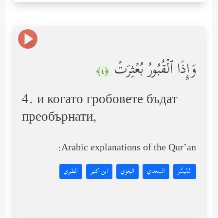
وَإِذَا ٱلۡقُبُورُ بُعۡثِرَتۡ
﴿٤﴾
4. и когато гробовете бъдат
преобърнати,
Arabic explanations of the Qur’an:
المُيسَّر
السعدي
البغوي
ابن كثير
الطبري