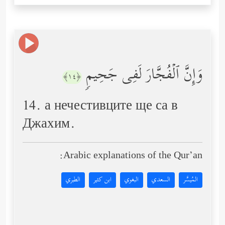
وَإِنَّ ٱلۡفُجَّارَ لَفِی جَحِیمࣲ
﴿١٤﴾
14. а нечестивците ще са в
Джахим.
Arabic explanations of the Qur’an:
المُيسَّر
السعدي
البغوي
ابن كثير
الطبري