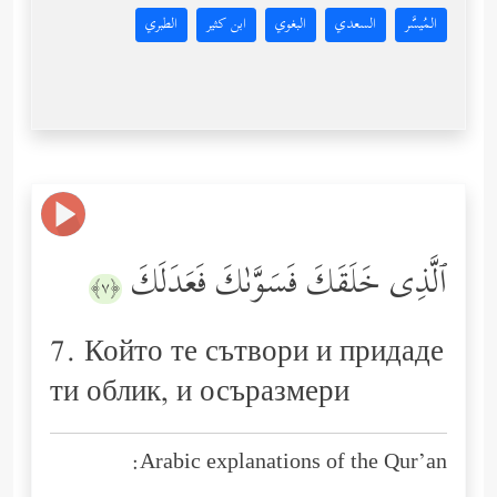
المُيسَّر
السعدي
البغوي
ابن كثير
الطبري
ٱلَّذِی خَلَقَكَ فَسَوَّىٰكَ فَعَدَلَكَ
﴿٧﴾
7. Който те сътвори и придаде
ти облик, и осъразмери
Arabic explanations of the Qur’an: