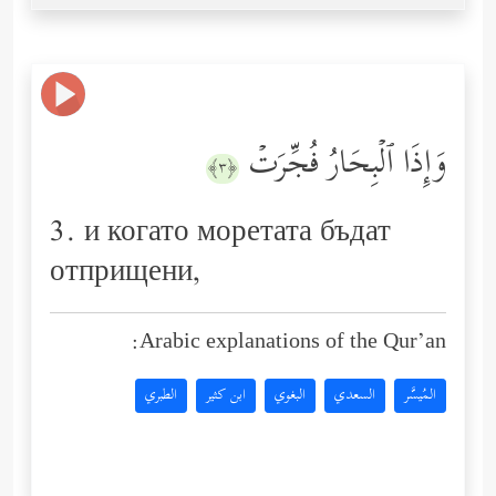
وَإِذَا ٱلۡبِحَارُ فُجِّرَتۡ
﴿٣﴾
3. и когато моретата бъдат
отприщени,
Arabic explanations of the Qur’an:
المُيسَّر
السعدي
البغوي
ابن كثير
الطبري