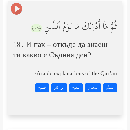
ثُمَّ مَاۤ أَدۡرَىٰكَ مَا یَوۡمُ ٱلدِّینِ
﴿١٨﴾
18. И пак – откъде да знаеш
ти какво е Съдния ден?
Arabic explanations of the Qur’an:
المُيسَّر
السعدي
البغوي
ابن كثير
الطبري