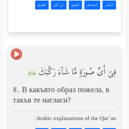
المُيسَّر
السعدي
البغوي
ابن كثير
الطبري
فِیۤ أَیِّ صُورَةࣲ مَّا شَاۤءَ رَكَّبَكَ
﴿٨﴾
8. В какъвто образ пожела, в
такъв те нагласи?
Arabic explanations of the Qur’an: