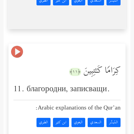
المُيسَّر
السعدي
البغوي
ابن كثير
الطبري
كِرَامࣰا كَـٰتِبِینَ
﴿١١﴾
11. благородни, записващи.
Arabic explanations of the Qur’an:
المُيسَّر
السعدي
البغوي
ابن كثير
الطبري