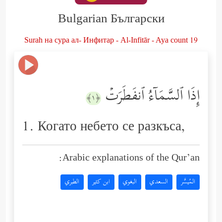
Bulgarian Български
Surah на сура ал- Инфитар - Al-Infitār - Aya count 19
إِذَا ٱلسَّمَاۤءُ ٱنفَطَرَتۡ
﴿١﴾
1. Когато небето се разкъса,
Arabic explanations of the Qur’an:
المُيسَّر
السعدي
البغوي
ابن كثير
الطبري