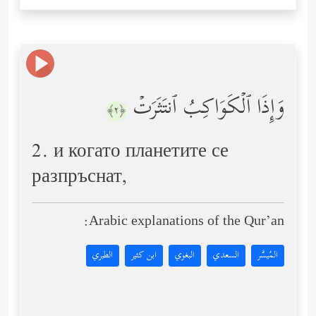
وَإِذَا ٱلۡكَوَاكِبُ ٱنتَثَرَتۡ
﴿٢﴾
2. и когато планетите се
разпръснат,
Arabic explanations of the Qur’an:
المُيسَّر
السعدي
البغوي
ابن كثير
الطبري