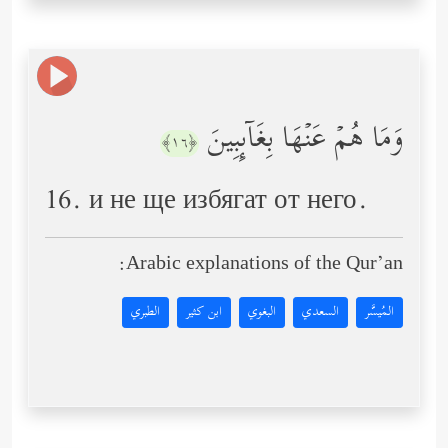
وَمَا هُمۡ عَنۡهَا بِغَاۤىِٕبِینَ
﴿١٦﴾
16. и не ще избягат от него.
Arabic explanations of the Qur’an:
المُيسَّر
السعدي
البغوي
ابن كثير
الطبري