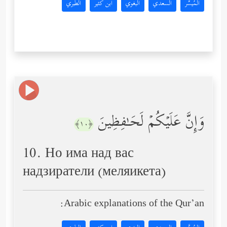
المُيسَّر
السعدي
البغوي
ابن كثير
الطبري
وَإِنَّ عَلَیۡكُمۡ لَحَـٰفِظِینَ
﴿١٠﴾
10. Но има над вас
надзиратели (меляикета)
Arabic explanations of the Qur’an: