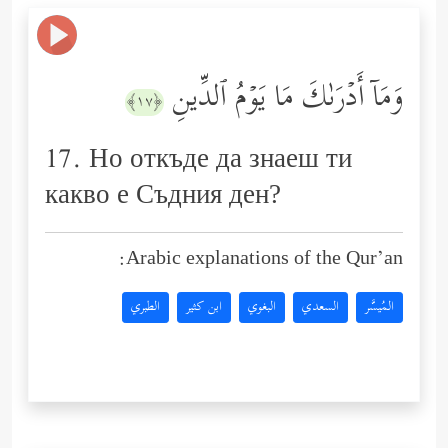
وَمَاۤ أَدۡرَىٰكَ مَا یَوۡمُ ٱلدِّینِ
﴿١٧﴾
17. Но откъде да знаеш ти
какво е Съдния ден?
Arabic explanations of the Qur’an:
المُيسَّر
السعدي
البغوي
ابن كثير
الطبري