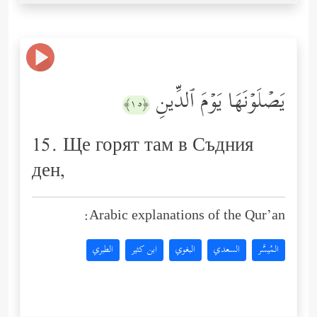
یَصۡلَوۡنَهَا یَوۡمَ ٱلدِّینِ
﴿١٥﴾
15. Ще горят там в Съдния
ден,
Arabic explanations of the Qur’an:
المُيسَّر
السعدي
البغوي
ابن كثير
الطبري