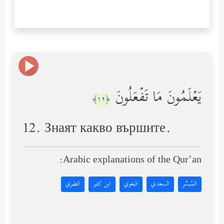
یَعۡلَمُونَ مَا تَفۡعَلُونَ
﴿١٢﴾
12. Знаят какво вършите.
Arabic explanations of the Qur’an:
المُيسَّر
السعدي
البغوي
ابن كثير
الطبري