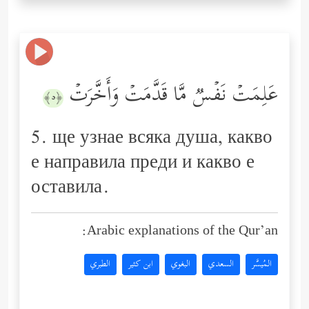
عَلِمَتۡ نَفۡسࣱ مَّا قَدَّمَتۡ وَأَخَّرَتۡ
﴿٥﴾
5. ще узнае всяка душа, какво
е направила преди и какво е
оставила.
Arabic explanations of the Qur’an:
المُيسَّر
السعدي
البغوي
ابن كثير
الطبري