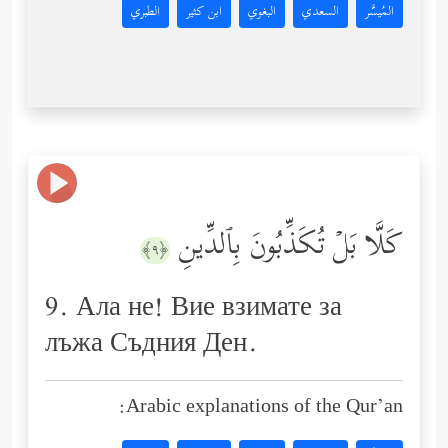
المُيسَّر
السعدي
البغوي
ابن كثير
الطبري
كَلَّا بَلۡ تُكَذِّبُونَ بِٱلدِّینِ
﴿٩﴾
9. Ала не! Вие взимате за
лъжа Съдния Ден.
Arabic explanations of the Qur’an: