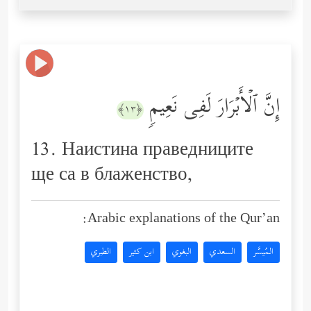
إِنَّ ٱلۡأَبۡرَارَ لَفِی نَعِیمࣲ
﴿١٣﴾
13. Наистина праведниците
ще са в блаженство,
Arabic explanations of the Qur’an:
المُيسَّر
السعدي
البغوي
ابن كثير
الطبري