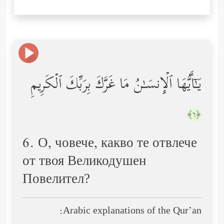
یَـٰۤأَیُّهَا ٱلۡإِنسَـٰنُ مَا غَرَّكَ بِرَبِّكَ ٱلۡكَرِیمِ
﴿٦﴾
6. О, човече, какво те отвлече
от твоя Великодушен
Повелител?
Arabic explanations of the Qur’an: