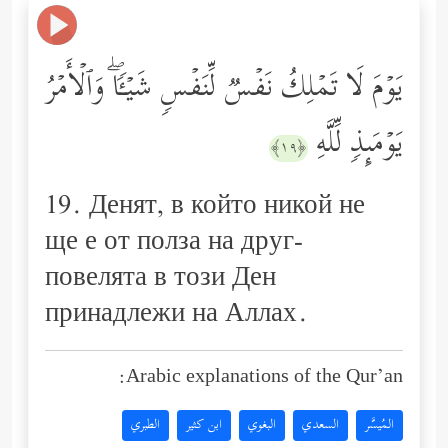
یَوۡمَ لَا تَمۡلِكُ نَفۡسࣱ لِّنَفۡسࣲ شَیۡـࣰٔاۖ وَٱلۡأَمۡرُ
یَوۡمَىِٕذࣲ لِّلَّهِ
﴿١٩﴾
19. Денят, в който никой не
ще е от полза на друг-
повелята в този Ден
принадлежи на Аллах.
Arabic explanations of the Qur’an:
المُيسَّر
السعدي
البغوي
ابن كثير
الطبري