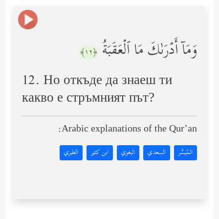
وَمَاۤ أَدۡرَىٰكَ مَا ٱلۡعَقَبَةُ
﴿١٢﴾
12. Но откъде да знаеш ти
какво е стръмният път?
Arabic explanations of the Qur’an:
المُيسَّر
السعدي
البغوي
ابن كثير
الطبري