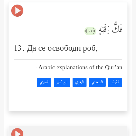
فَكُّ رَقَبَةٍ
﴿١٣﴾
13. Да се освободи роб,
Arabic explanations of the Qur’an:
المُيسَّر
السعدي
البغوي
ابن كثير
الطبري