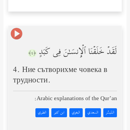
لَقَدۡ خَلَقۡنَا ٱلۡإِنسَـٰنَ فِی كَبَدٍ
﴿٤﴾
4. Ние сътворихме човека в
трудности.
Arabic explanations of the Qur’an:
المُيسَّر
السعدي
البغوي
ابن كثير
الطبري