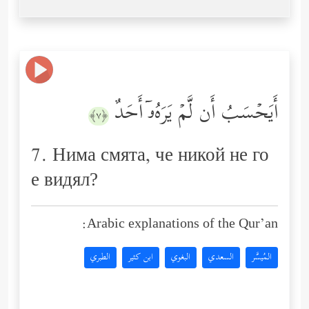
أَیَحۡسَبُ أَن لَّمۡ یَرَهُۥۤ أَحَدٌ
﴿٧﴾
7. Нима смята, че никой не го
е видял?
Arabic explanations of the Qur’an:
المُيسَّر
السعدي
البغوي
ابن كثير
الطبري