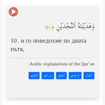
وَهَدَیۡنَـٰهُ ٱلنَّجۡدَیۡنِ
﴿١٠﴾
10. и го поведохме по двата
пътя,
Arabic explanations of the Qur’an:
المُيسَّر
السعدي
البغوي
ابن كثير
الطبري