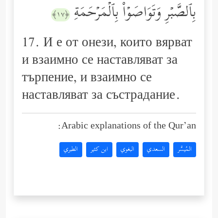
بِٱلصَّبۡرِ وَتَوَاصَوۡاْ بِٱلۡمَرۡحَمَةِ
﴿١٧﴾
17. И е от онези, които вярват
и взаимно се наставляват за
търпение, и взаимно се
наставляват за състрадание.
Arabic explanations of the Qur’an:
المُيسَّر
السعدي
البغوي
ابن كثير
الطبري