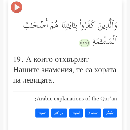
وَٱلَّذِینَ كَفَرُواْ بِـَٔایَـٰتِنَا هُمۡ أَصۡحَـٰبُ
ٱلۡمَشۡـَٔمَةِ
﴿١٩﴾
19. А които отхвърлят
Нашите знамения, те са хората
на левицата.
Arabic explanations of the Qur’an:
المُيسَّر
السعدي
البغوي
ابن كثير
الطبري