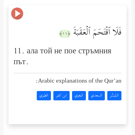
فَلَا ٱقۡتَحَمَ ٱلۡعَقَبَةَ
﴿١١﴾
11. ала той не пое стръмния
път.
Arabic explanations of the Qur’an:
المُيسَّر
السعدي
البغوي
ابن كثير
الطبري