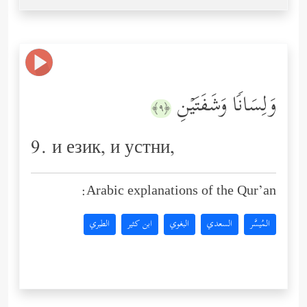
وَلِسَانࣰا وَشَفَتَیۡنِ
﴿٩﴾
9. и език, и устни,
Arabic explanations of the Qur’an:
المُيسَّر
السعدي
البغوي
ابن كثير
الطبري