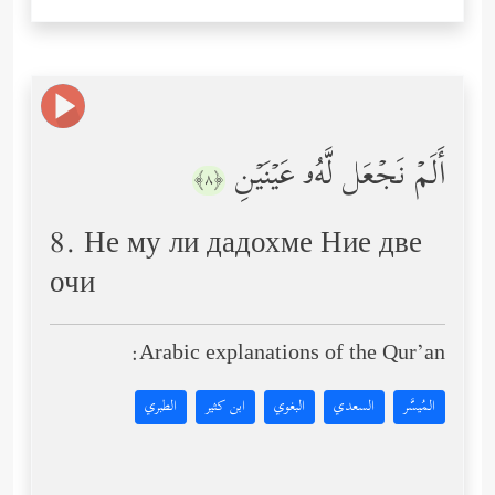
أَلَمۡ نَجۡعَل لَّهُۥ عَیۡنَیۡنِ
﴿٨﴾
8. Не му ли дадохме Ние две
очи
Arabic explanations of the Qur’an:
المُيسَّر
السعدي
البغوي
ابن كثير
الطبري