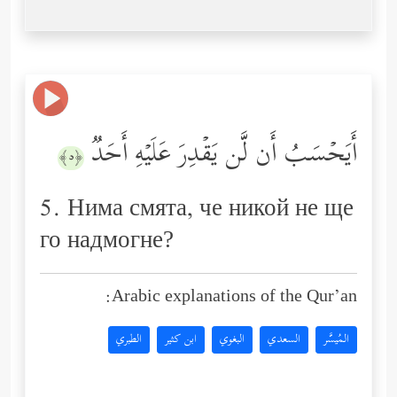
أَیَحۡسَبُ أَن لَّن یَقۡدِرَ عَلَیۡهِ أَحَدࣱ
﴿٥﴾
5. Нима смята, че никой не ще
го надмогне?
Arabic explanations of the Qur’an:
المُيسَّر
السعدي
البغوي
ابن كثير
الطبري