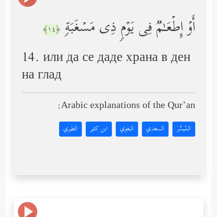
أَوۡ إِطۡعَـٰمࣱ فِی یَوۡمࣲ ذِی مَسۡغَبَةࣲ
﴿١٤﴾
14. или да се даде храна в ден
на глад
Arabic explanations of the Qur’an:
المُيسَّر
السعدي
البغوي
ابن كثير
الطبري