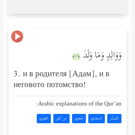
وَوَالِدࣲ وَمَا وَلَدَ
﴿٣﴾
3. и в родителя [Адам], и в
неговото потомство!
Arabic explanations of the Qur’an:
المُيسَّر
السعدي
البغوي
ابن كثير
الطبري