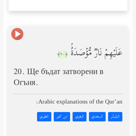
عَلَیۡهِمۡ نَارࣱ مُّؤۡصَدَةُۢ
﴿٢٠﴾
20. Ще бъдат затворени в
Огъня.
Arabic explanations of the Qur’an:
المُيسَّر
السعدي
البغوي
ابن كثير
الطبري