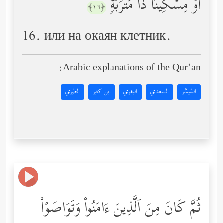
أَوۡ مِسۡكِینࣰا ذَا مَتۡرَبَةࣲ
﴿١٦﴾
16. или на окаян клетник.
Arabic explanations of the Qur’an:
المُيسَّر
السعدي
البغوي
ابن كثير
الطبري
ثُمَّ كَانَ مِنَ ٱلَّذِینَ ءَامَنُواْ وَتَوَاصَوۡاْ