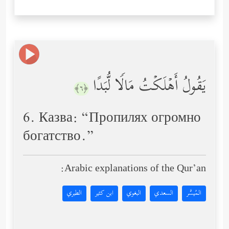
یَقُولُ أَهۡلَكۡتُ مَالࣰا لُّبَدًا
﴿٦﴾
6. Казва: “Пропилях огромно
богатство.”
Arabic explanations of the Qur’an:
المُيسَّر
السعدي
البغوي
ابن كثير
الطبري