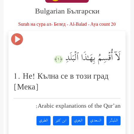
Bulgarian Български
Surah на сура ал- Белед - Al-Balad - Aya count 20
لَاۤ أُقۡسِمُ بِهَـٰذَا ٱلۡبَلَدِ
﴿١﴾
1. Не! Кълна се в този град
[Мека]
Arabic explanations of the Qur’an:
المُيسَّر
السعدي
البغوي
ابن كثير
الطبري