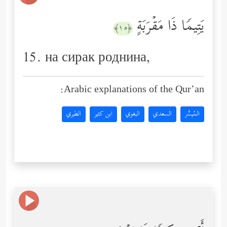
یَتِیمࣰا ذَا مَقۡرَبَةٍ
﴿١٥﴾
15. на сирак роднина,
Arabic explanations of the Qur’an:
المُيسَّر
السعدي
البغوي
ابن كثير
الطبري