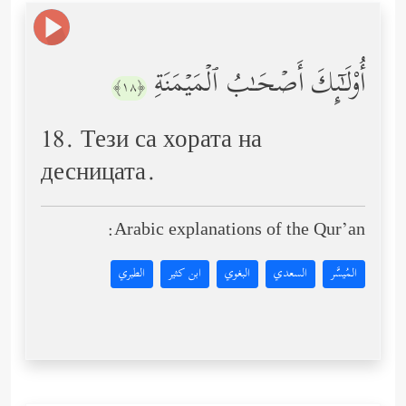
أُوْلَـٰۤىِٕكَ أَصۡحَـٰبُ ٱلۡمَیۡمَنَةِ
﴿١٨﴾
18. Тези са хората на
десницата.
Arabic explanations of the Qur’an:
المُيسَّر
السعدي
البغوي
ابن كثير
الطبري