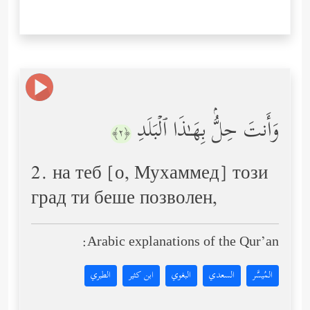
وَأَنتَ حِلُّۢ بِهَـٰذَا ٱلۡبَلَدِ
﴿٢﴾
2. на теб [о, Мухаммед] този
град ти беше позволен,
Arabic explanations of the Qur’an:
المُيسَّر
السعدي
البغوي
ابن كثير
الطبري