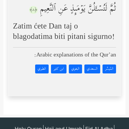
ثُمَّ لَتُسۡـَٔلُنَّ یَوۡمَىِٕذٍ عَنِ ٱلنَّعِیمِ
﴿٨﴾
Zatim ćete Dan taj o
blagodatima biti pitani sigurno!
Arabic explanations of the Qur’an:
المُيسَّر
السعدي
البغوي
ابن كثير
الطبري
Holy Quran
Hajj and Umrah
Eid Al Adha