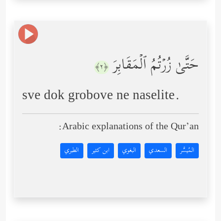
حَتَّىٰ زُرۡتُمُ ٱلۡمَقَابِرَ
﴿٢﴾
sve dok grobove ne naselite.
Arabic explanations of the Qur’an:
المُيسَّر
السعدي
البغوي
ابن كثير
الطبري