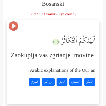
Bosanski
Surah Et Tekasur - Aya count 8
أَلۡهَىٰكُمُ ٱلتَّكَاثُرُ
﴿١﴾
Zaokuplja vas zgrtanje imovine
Arabic explanations of the Qur’an:
المُيسَّر
السعدي
البغوي
ابن كثير
الطبري