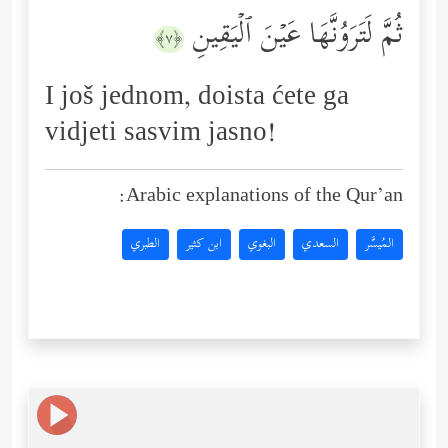
ثُمَّ لَتَرَوُنَّهَا عَیۡنَ ٱلۡیَقِینِ
﴿٧﴾
I još jednom, doista ćete ga
vidjeti sasvim jasno!
Arabic explanations of the Qur’an:
المُيسَّر
السعدي
البغوي
ابن كثير
الطبري