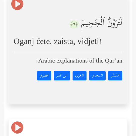
لَتَرَوُنَّ ٱلۡجَحِیمَ
﴿٦﴾
Oganj ćete, zaista, vidjeti!
Arabic explanations of the Qur’an:
المُيسَّر
السعدي
البغوي
ابن كثير
الطبري