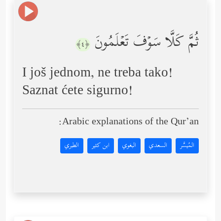
ثُمَّ كَلَّا سَوۡفَ تَعۡلَمُونَ
﴿٤﴾
I još jednom, ne treba tako!
Saznat ćete sigurno!
Arabic explanations of the Qur’an:
المُيسَّر
السعدي
البغوي
ابن كثير
الطبري