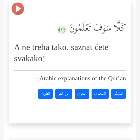
كَلَّا سَوۡفَ تَعۡلَمُونَ
﴿٣﴾
A ne treba tako, saznat ćete
svakako!
Arabic explanations of the Qur’an:
المُيسَّر
السعدي
البغوي
ابن كثير
الطبري