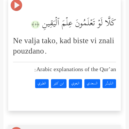
كَلَّا لَوۡ تَعۡلَمُونَ عِلۡمَ ٱلۡیَقِینِ
﴿٥﴾
Ne valja tako, kad biste vi znali
pouzdano.
Arabic explanations of the Qur’an:
المُيسَّر
السعدي
البغوي
ابن كثير
الطبري