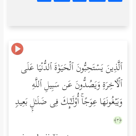
ٱلَّذِینَ یَسۡتَحِبُّونَ ٱلۡحَیَوٰةَ ٱلدُّنۡیَا عَلَى
ٱلۡـَٔاخِرَةِ وَیَصُدُّونَ عَن سَبِیلِ ٱللَّهِ
وَیَبۡغُونَهَا عِوَجًاۚ أُوْلَـٰۤىِٕكَ فِی ضَلَـٰلِۭ بَعِیدࣲ
﴿٣﴾