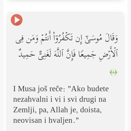
وَقَالَ مُوسَىٰۤ إِن تَكۡفُرُوۤاْ أَنتُمۡ وَمَن فِی
ٱلۡأَرۡضِ جَمِیعࣰا فَإِنَّ ٱللَّهَ لَغَنِیٌّ حَمِیدٌ
﴿٨﴾
I Musa još reče: "Ako budete
nezahvalni i vi i svi drugi na
Zemlji, pa, Allah je, doista,
neovisan i hvaljen."