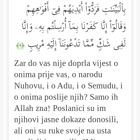
بِٱلۡبَیِّنَـٰتِ فَرَدُّوۤاْ أَیۡدِیَهُمۡ فِیۤ أَفۡوَ ٰ⁠هِهِمۡ
وَقَالُوۤاْ إِنَّا كَفَرۡنَا بِمَاۤ أُرۡسِلۡتُم بِهِۦ وَإِنَّا
لَفِی شَكࣲّ مِّمَّا تَدۡعُونَنَاۤ إِلَیۡهِ مُرِیبࣲ
﴿٩﴾
Zar do vas nije doprla vijest o
onima prije vas, o narodu
Nuhovu, i o Adu, i o Semudu, i
o onima poslije njih? Samo ih
Allah zna! Poslanici su im
njihovi jasne dokaze donosili,
ali oni su ruke svoje na usta