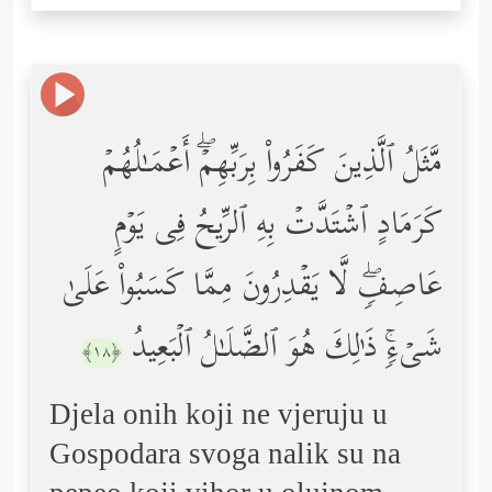
مَّثَلُ ٱلَّذِینَ كَفَرُواْ بِرَبِّهِمۡۖ أَعۡمَـٰلُهُمۡ
كَرَمَادٍ ٱشۡتَدَّتۡ بِهِ ٱلرِّیحُ فِی یَوۡمٍ
عَاصِفࣲۖ لَّا یَقۡدِرُونَ مِمَّا كَسَبُواْ عَلَىٰ
شَیۡءࣲۚ ذَ ٰ⁠لِكَ هُوَ ٱلضَّلَـٰلُ ٱلۡبَعِیدُ
﴿١٨﴾
Djela onih koji ne vjeruju u
Gospodara svoga nalik su na