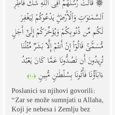
۞ قَالَتۡ رُسُلُهُمۡ أَفِی ٱللَّهِ شَكࣱّ فَاطِرِ
ٱلسَّمَـٰوَ ٰ⁠تِ وَٱلۡأَرۡضِۖ یَدۡعُوكُمۡ لِیَغۡفِرَ
لَكُم مِّن ذُنُوبِكُمۡ وَیُؤَخِّرَكُمۡ إِلَىٰۤ أَجَلࣲ
مُّسَمࣰّىۚ قَالُوۤاْ إِنۡ أَنتُمۡ إِلَّا بَشَرࣱ مِّثۡلُنَا
تُرِیدُونَ أَن تَصُدُّونَا عَمَّا كَانَ یَعۡبُدُ
ءَابَاۤؤُنَا فَأۡتُونَا بِسُلۡطَـٰنࣲ مُّبِینࣲ
﴿١٠﴾
Poslanici su njihovi govorili:
“Zar se može sumnjati u Allaha,
Koji je nebesa i Zemlju bez