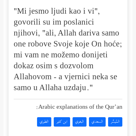
"Mi jesmo ljudi kao i vi",
govorili su im poslanici
njihovi, "ali, Allah dariva samo
one robove Svoje koje On hoće;
mi vam ne možemo donijeti
dokaz osim s dozvolom
Allahovom - a vjernici neka se
samo u Allaha uzdaju."
Arabic explanations of the Qur’an:
المُيسَّر
السعدي
البغوي
ابن كثير
الطبري