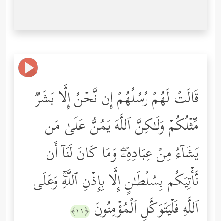
قَالَتۡ لَهُمۡ رُسُلُهُمۡ إِن نَّحۡنُ إِلَّا بَشَرࣱ
مِّثۡلُكُمۡ وَلَـٰكِنَّ ٱللَّهَ یَمُنُّ عَلَىٰ مَن
یَشَاۤءُ مِنۡ عِبَادِهِۦۖ وَمَا كَانَ لَنَاۤ أَن
نَّأۡتِیَكُم بِسُلۡطَـٰنٍ إِلَّا بِإِذۡنِ ٱللَّهِۚ وَعَلَى
ٱللَّهِ فَلۡیَتَوَكَّلِ ٱلۡمُؤۡمِنُونَ
﴿١١﴾