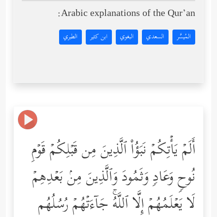
Arabic explanations of the Qur’an:
المُيسَّر
السعدي
البغوي
ابن كثير
الطبري
أَلَمۡ یَأۡتِكُمۡ نَبَؤُاْ ٱلَّذِینَ مِن قَبۡلِكُمۡ قَوۡمِ
نُوحࣲ وَعَادࣲ وَثَمُودَ وَٱلَّذِینَ مِنۢ بَعۡدِهِمۡ
لَا یَعۡلَمُهُمۡ إِلَّا ٱللَّهُۚ جَاۤءَتۡهُمۡ رُسُلُهُم