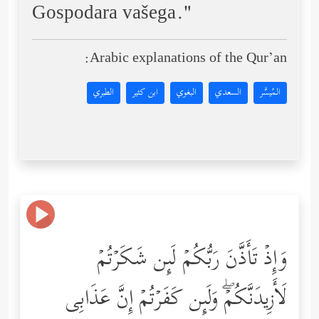
Gospodara vašega."
Arabic explanations of the Qur’an:
المُيسَّر
السعدي
البغوي
ابن كثير
الطبري
وَإِذۡ تَأَذَّنَ رَبُّكُمۡ لَىِٕن شَكَرۡتُمۡ
لَأَزِیدَنَّكُمۡۖ وَلَىِٕن كَفَرۡتُمۡ إِنَّ عَذَابِی