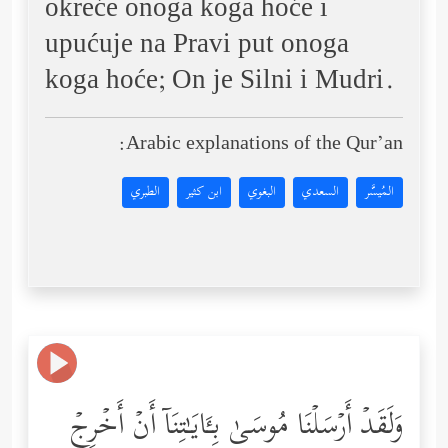
okreće onoga koga hoće i
upućuje na Pravi put onoga
koga hoće; On je Silni i Mudri.
Arabic explanations of the Qur’an:
المُيسَّر
السعدي
البغوي
ابن كثير
الطبري
وَلَقَدۡ أَرۡسَلۡنَا مُوسَىٰ بِـَٔایَـٰتِنَاۤ أَنۡ أَخۡرِجۡ