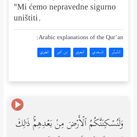
"Mi ćemo nepravedne sigurno
uništiti.
Arabic explanations of the Qur’an:
المُيسَّر
السعدي
البغوي
ابن كثير
الطبري
وَلَنُسۡكِنَنَّكُمُ ٱلۡأَرۡضَ مِنۢ بَعۡدِهِمۡۚ ذَ ٰ⁠لِكَ