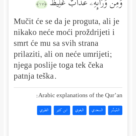
وَمِن وَرَاۤىِٕهِۦ عَذَابٌ غَلِیظࣱ
﴿١٧﴾
Mučit će se da je proguta, ali je
nikako neće moći proždrijeti i
smrt će mu sa svih strana
prilaziti, ali on neće umrijeti;
njega poslije toga tek čeka
patnja teška.
Arabic explanations of the Qur’an:
المُيسَّر
السعدي
البغوي
ابن كثير
الطبري