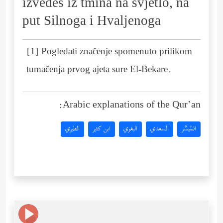
izvedeš iz tmina na svjetlo, na
put Silnoga i Hvaljenoga
[1] Pogledati značenje spomenuto prilikom
tumačenja prvog ajeta sure El-Bekare.
Arabic explanations of the Qur’an:
المُيسَّر
السعدي
البغوي
ابن كثير
الطبري