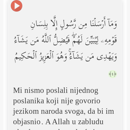
وَمَاۤ أَرۡسَلۡنَا مِن رَّسُولٍ إِلَّا بِلِسَانِ
قَوۡمِهِۦ لِیُبَیِّنَ لَهُمۡۖ فَیُضِلُّ ٱللَّهُ مَن یَشَاۤءُ
وَیَهۡدِی مَن یَشَاۤءُۚ وَهُوَ ٱلۡعَزِیزُ ٱلۡحَكِیمُ
﴿٤﴾
Mi nismo poslali nijednog
poslanika koji nije govorio
jezikom naroda svoga, da bi im
objasnio. A Allah u zabludu