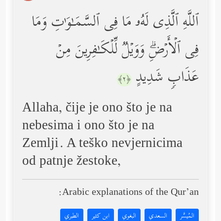
ٱللَّهِ ٱلَّذِی لَهُۥ مَا فِی ٱلسَّمَـٰوَ ٰ⁠تِ وَمَا
فِی ٱلۡأَرۡضِۗ وَوَیۡلࣱ لِّلۡكَـٰفِرِینَ مِنۡ
عَذَابࣲ شَدِیدٍ
﴿٢﴾
Allaha, čije je ono što je na
nebesima i ono što je na
Zemlji. A teško nevjernicima
od patnje žestoke,
Arabic explanations of the Qur’an:
المُيسَّر
السعدي
البغوي
ابن كثير
الطبري