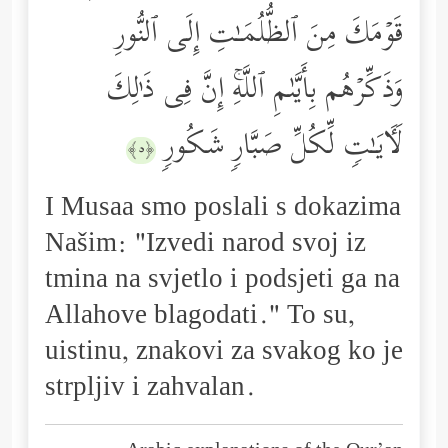
قَوۡمَكَ مِنَ ٱلظُّلُمَـٰتِ إِلَى ٱلنُّورِ
وَذَكِّرۡهُم بِأَیَّىٰمِ ٱللَّهِۚ إِنَّ فِی ذَ ٰ⁠لِكَ
لَـَٔایَـٰتࣲ لِّكُلِّ صَبَّارࣲ شَكُورࣲ
﴿٥﴾
I Musaa smo poslali s dokazima
Našim: "Izvedi narod svoj iz
tmina na svjetlo i podsjeti ga na
Allahove blagodati." To su,
uistinu, znakovi za svakog ko je
strpljiv i zahvalan.