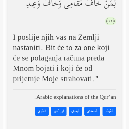
لِمَنۡ خَافَ مَقَامِی وَخَافَ وَعِیدِ
﴿١٤﴾
I poslije njih vas na Zemlji
nastaniti. Bit će to za one koji
će se polaganja računa preda
Mnom bojati i koji će od
prijetnje Moje strahovati."
Arabic explanations of the Qur’an:
المُيسَّر
السعدي
البغوي
ابن كثير
الطبري