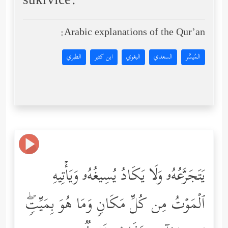
sukrvice.
Arabic explanations of the Qur’an:
المُيسَّر
السعدي
البغوي
ابن كثير
الطبري
یَتَجَرَّعُهُۥ وَلَا یَكَادُ یُسِیغُهُۥ وَیَأۡتِیهِ
ٱلۡمَوۡتُ مِن كُلِّ مَكَانࣲ وَمَا هُوَ بِمَیِّتࣲۖ