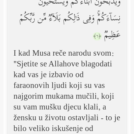
وَیُذَبِّحُونَ أَبۡنَاۤءَكُمۡ وَیَسۡتَحۡیُونَ
نِسَاۤءَكُمۡۚ وَفِی ذَ ٰ⁠لِكُم بَلَاۤءࣱ مِّن رَّبِّكُمۡ
عَظِیمࣱ
﴿٦﴾
I kad Musa reče narodu svom:
"Sjetite se Allahove blagodati
kad vas je izbavio od
faraonovih ljudi koji su vas
najgorim mukama mučili, koji
su vam mušku djecu klali, a
žensku u životu ostavljali - to je
bilo veliko iskušenje od