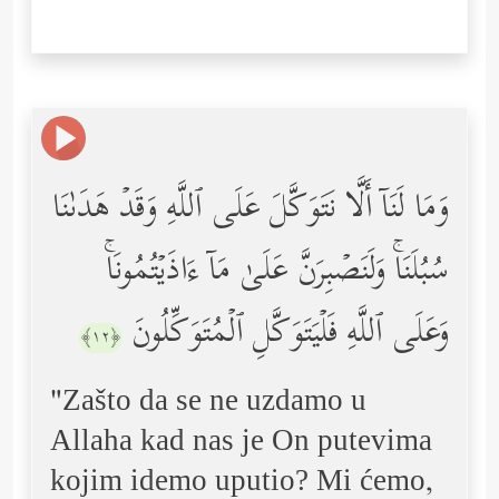
وَمَا لَنَاۤ أَلَّا نَتَوَكَّلَ عَلَى ٱللَّهِ وَقَدۡ هَدَىٰنَا
سُبُلَنَاۚ وَلَنَصۡبِرَنَّ عَلَىٰ مَاۤ ءَاذَیۡتُمُونَاۚ
وَعَلَى ٱللَّهِ فَلۡیَتَوَكَّلِ ٱلۡمُتَوَكِّلُونَ
﴿١٢﴾
"Zašto da se ne uzdamo u
Allaha kad nas je On putevima
kojim idemo uputio? Mi ćemo,