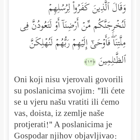
وَقَالَ ٱلَّذِینَ كَفَرُواْ لِرُسُلِهِمۡ
لَنُخۡرِجَنَّكُم مِّنۡ أَرۡضِنَاۤ أَوۡ لَتَعُودُنَّ فِی
مِلَّتِنَاۖ فَأَوۡحَىٰۤ إِلَیۡهِمۡ رَبُّهُمۡ لَنُهۡلِكَنَّ
ٱلظَّـٰلِمِینَ
﴿١٣﴾
Oni koji nisu vjerovali govorili
su poslanicima svojim: "Ili ćete
se u vjeru našu vratiti ili ćemo
vas, doista, iz zemlje naše
protjerati!" A poslanicima je
Gospodar njihov objavljivao: