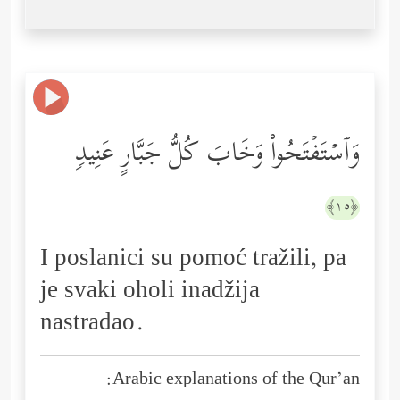
وَٱسۡتَفۡتَحُواْ وَخَابَ كُلُّ جَبَّارٍ عَنِیدࣲ
﴿١٥﴾
I poslanici su pomoć tražili, pa
je svaki oholi inadžija
nastradao.
Arabic explanations of the Qur’an: