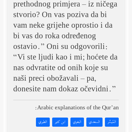
prethodnog primjera – iz ničega
stvorio? On vas poziva da bi
vam neke grijehe oprostio i da
bi vas do roka određenog
ostavio.” Oni su odgovorili:
“Vi ste ljudi kao i mi; hoćete da
nas odvratite od onih koje su
naši preci obožavali – pa,
donesite nam dokaz očevidni.”
Arabic explanations of the Qur’an:
المُيسَّر
السعدي
البغوي
ابن كثير
الطبري