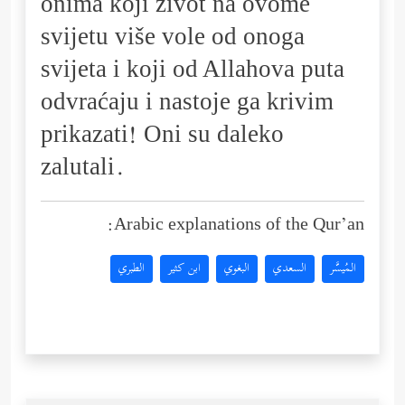
onima koji život na ovome
svijetu više vole od onoga
svijeta i koji od Allahova puta
odvraćaju i nastoje ga krivim
prikazati! Oni su daleko
zalutali.
Arabic explanations of the Qur’an:
المُيسَّر
السعدي
البغوي
ابن كثير
الطبري