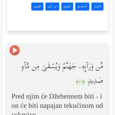
المُيسَّر
السعدي
البغوي
ابن كثير
الطبري
مِّن وَرَاۤىِٕهِۦ جَهَنَّمُ وَیُسۡقَىٰ مِن مَّاۤءࣲ
صَدِیدࣲ
﴿١٦﴾
Pred njim će Džehennem biti - i
on će biti napajan tekućinom od