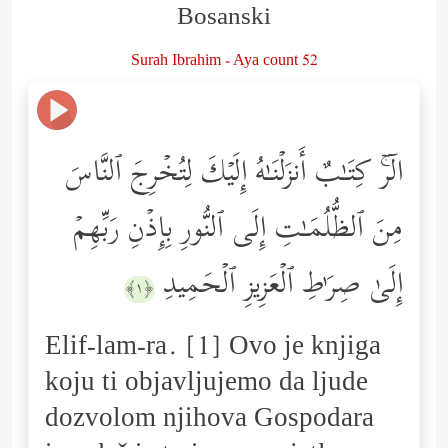
Bosanski
Surah Ibrahim - Aya count 52
الۤرۚ كِتَـٰبٌ أَنزَلۡنَـٰهُ إِلَیۡكَ لِتُخۡرِجَ ٱلنَّاسَ
مِنَ ٱلظُّلُمَـٰتِ إِلَى ٱلنُّورِ بِإِذۡنِ رَبِّهِمۡ
إِلَىٰ صِرَ ٰ⁠طِ ٱلۡعَزِیزِ ٱلۡحَمِیدِ
﴿١﴾
Elif-lam-ra. [1] Ovo je knjiga
koju ti objavljujemo da ljude
dozvolom njihova Gospodara