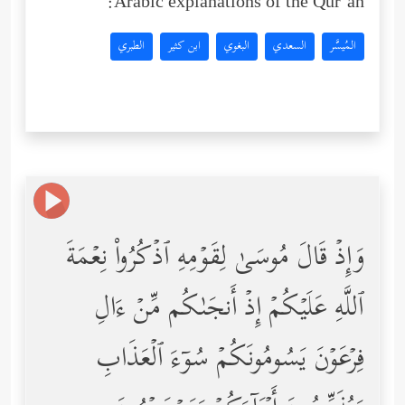
Arabic explanations of the Qur’an:
المُيسَّر
السعدي
البغوي
ابن كثير
الطبري
وَإِذۡ قَالَ مُوسَىٰ لِقَوۡمِهِ ٱذۡكُرُواْ نِعۡمَةَ
ٱللَّهِ عَلَیۡكُمۡ إِذۡ أَنجَىٰكُم مِّنۡ ءَالِ
فِرۡعَوۡنَ یَسُومُونَكُمۡ سُوۤءَ ٱلۡعَذَابِ