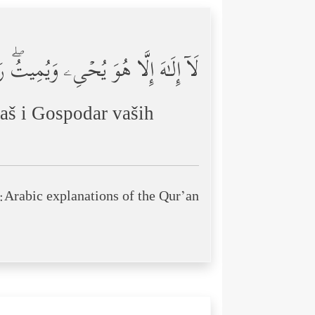
لَاۤ إِلَـٰهَ إِلَّا هُوَ یُحۡیِۦ وَیُمِیتُۖ رَ
aš i Gospodar vaših
Arabic explanations of the Qur’an: