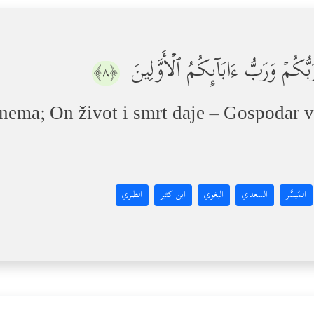
بُّكُمۡ وَرَبُّ ءَابَاۤىِٕكُمُ ٱلۡأَوَّلِینَ
﴿٨﴾
ema; On život i smrt daje – Gospodar v
المُيسَّر
السعدي
البغوي
ابن كثير
الطبري