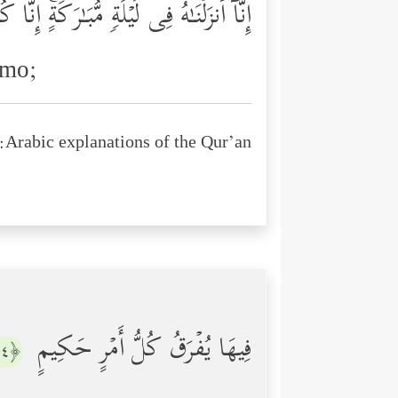
إِنَّاۤ أَنزَلۡنَـٰهُ فِی لَیۡلَةࣲ مُّبَـٰرَكَةٍۚ إِنَّ
amo;
Arabic explanations of the Qur’an:
فِیهَا یُفۡرَقُ كُلُّ أَمۡرٍ حَكِیمٍ
﴿٤﴾