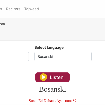
er
Reciters
Tajweed
han
Select language
Listen
Bosanski
Surah Ed Duhan - Aya count 59