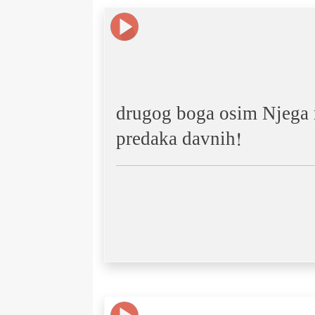
drugog boga osim Njega n
predaka davnih!