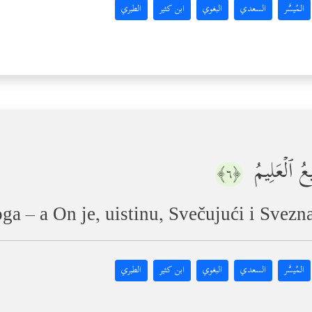
المُيسَّر
السعدي
البغوي
ابن كثير
الطبري
یعُ ٱلۡعَلِیمُ
﴿٦﴾
a – a On je, uistinu, Svečujući i Svezna
المُيسَّر
السعدي
البغوي
ابن كثير
الطبري