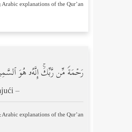
Arabic explanations of the Qur’an:
رَحۡمَةࣰ مِّن رَّبِّكَۚ إِنَّهُۥ هُوَ ٱلسَّمِ
jući –
Arabic explanations of the Qur’an: