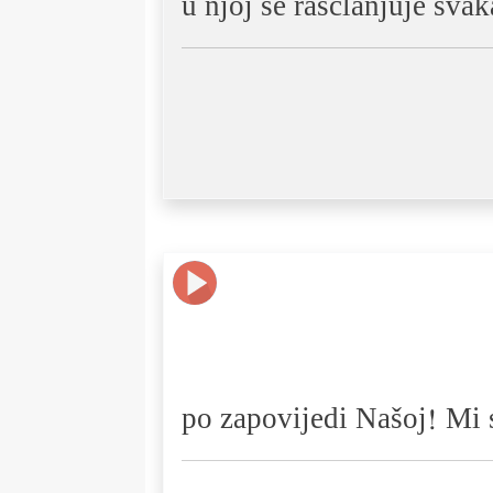
u njoj se raščlanjuje sva
po zapovijedi Našoj! Mi s