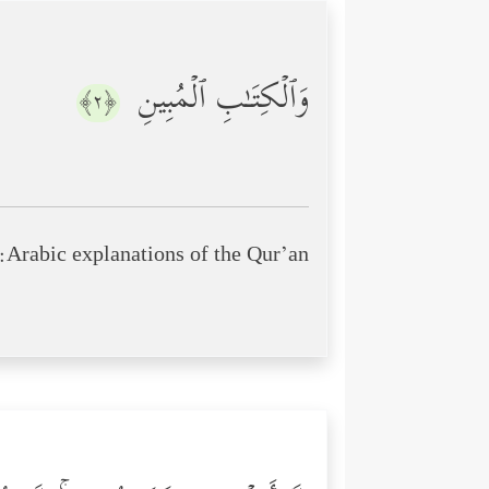
وَٱلۡكِتَـٰبِ ٱلۡمُبِینِ
﴿٢﴾
Arabic explanations of the Qur’an: