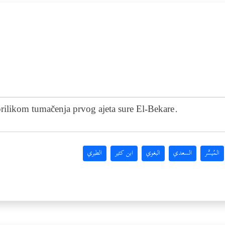
rilikom tumačenja prvog ajeta sure El-Bekare.
المُيسَّر
السعدي
البغوي
ابن كثير
الطبري