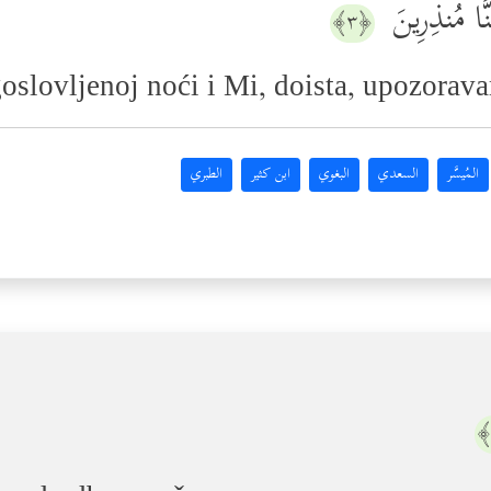
ا كُنَّا مُنذِرِینَ
﴿٣﴾
goslovljenoj noći i Mi, doista, upozorav
المُيسَّر
السعدي
البغوي
ابن كثير
الطبري