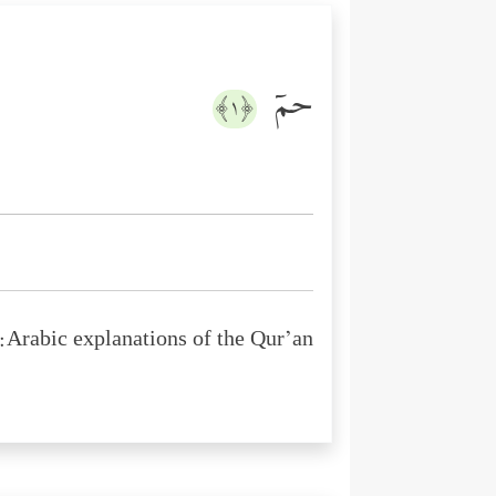
حمۤ
﴿١﴾
Arabic explanations of the Qur’an: