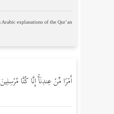
Arabic explanations of the Qur’an:
أَمۡرࣰا مِّنۡ عِندِنَاۤۚ إِنَّا كُنَّا مُرۡسِلِین