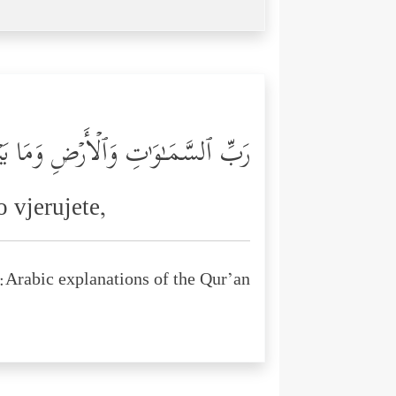
رَبِّ ٱلسَّمَـٰوَ ٰ⁠تِ وَٱلۡأَرۡضِ وَمَا بَی
 vjerujete,
Arabic explanations of the Qur’an: