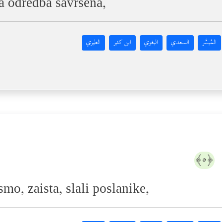
ka odredba savršena,
المُيسَّر
السعدي
البغوي
ابن كثير
الطبري
َ
﴿٥﴾
mo, zaista, slali poslanike,