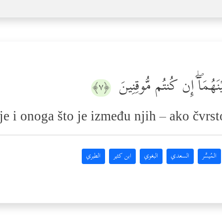
ۡنَهُمَاۤۖ إِن كُنتُم مُّوقِنِینَ
﴿٧﴾
 i onoga što je između njih – ako čvrsto
المُيسَّر
السعدي
البغوي
ابن كثير
الطبري