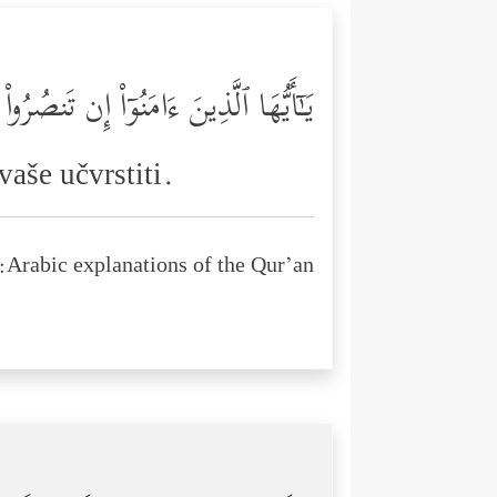
یَـٰۤأَیُّهَا ٱلَّذِینَ ءَامَنُوۤاْ إِن تَنصُرُو
aše učvrstiti.
Arabic explanations of the Qur’an: