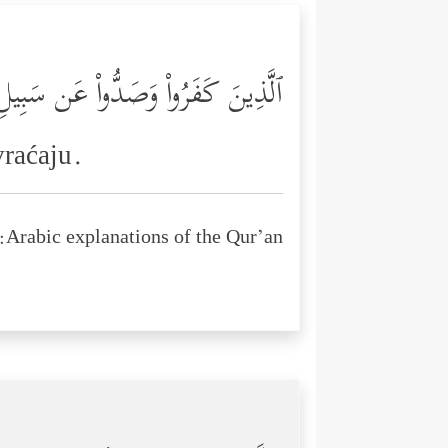
ٱلَّذِینَ كَفَرُواْ وَصَدُّواْ عَن سَبِیلِ ٱ
vraćaju.
Arabic explanations of the Qur’an: