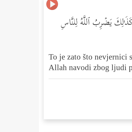
ۡۚ كَذَ ٰ⁠لِكَ یَضۡرِبُ ٱللَّهُ لِلنَّاسِ
To je zato što nevjernici 
Allah navodi zbog ljudi 