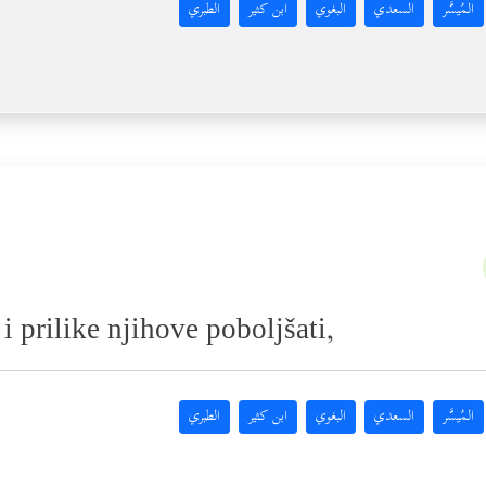
المُيسَّر
السعدي
البغوي
ابن كثير
الطبري
 i prilike njihove poboljšati,
المُيسَّر
السعدي
البغوي
ابن كثير
الطبري