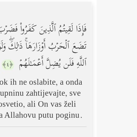
فَإِذَا لَقِیتُمُ ٱلَّذِینَ كَفَرُواْ فَضَرۡبَ 
تَضَعَ ٱلۡحَرۡبُ أَوۡزَارَهَاۚ ذَ ٰ⁠لِكَۖ وَلَ
ٱللَّهِ فَلَن یُضِلَّ أَعۡمَـٰلَهُمۡ
﴿٤﴾
ok ih ne oslabite, a onda
kupninu zahtijevajte, sve
svetio, ali On vas želi
na Allahovu putu poginu.