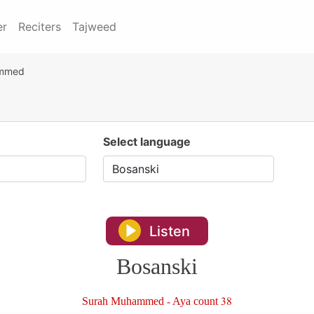
er
Reciters
Tajweed
ammed
Select language
Listen
Bosanski
Surah Muhammed - Aya count 38