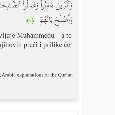
وَٱلَّذِینَ ءَامَنُواْ وَعَمِلُواْ ٱلصَّـٰلِحَ
وَأَصۡلَحَ بَالَهُمۡ
﴿٢﴾
javljuje Muhammedu – a to
ihovih preći i prilike će
Arabic explanations of the Qur’an: