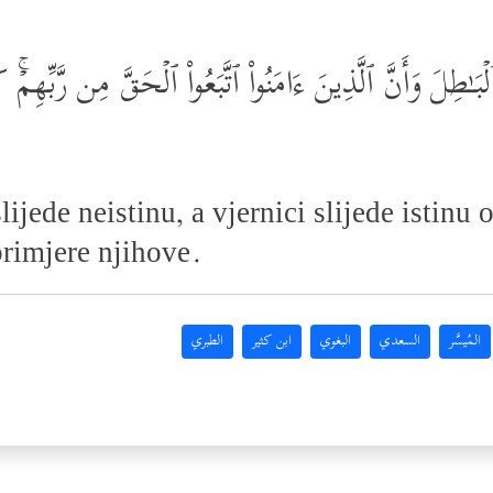
 ٱلۡبَـٰطِلَ وَأَنَّ ٱلَّذِینَ ءَامَنُواْ ٱتَّبَعُواْ ٱلۡحَقَّ مِن رَّبِّهِم
slijede neistinu, a vjernici slijede isti
primjere njihove.
المُيسَّر
السعدي
البغوي
ابن كثير
الطبري