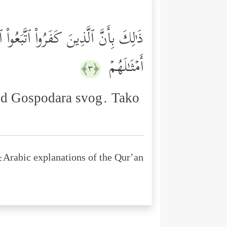
ذَ ٰ⁠لِكَ بِأَنَّ ٱلَّذِینَ كَفَرُواْ ٱتَّبَعُواْ
أَمۡثَـٰلَهُمۡ
﴿٣﴾
nu od Gospodara svog. Tako
Arabic explanations of the Qur’an: