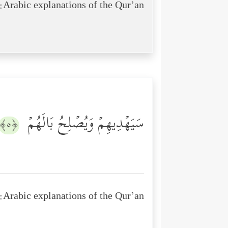
Arabic explanations of the Qur’an:
سَیَهۡدِیهِمۡ وَیُصۡلِحُ بَالَهُمۡ
﴿٥﴾
Arabic explanations of the Qur’an: