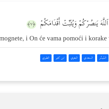
اْ ٱللَّهَ یَنصُرۡكُمۡ وَیُثَبِّتۡ أَقۡدَامَكُمۡ
﴿٧﴾
omognete, i On će vama pomoći i korake v
المُيسَّر
السعدي
البغوي
ابن كثير
الطبري