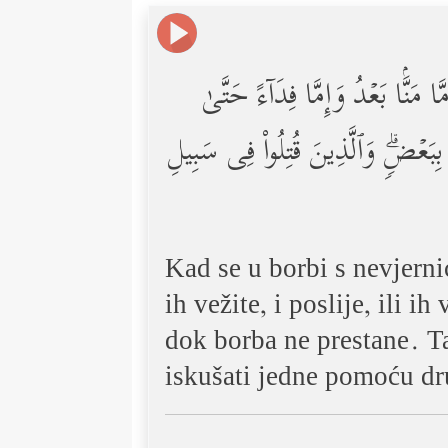
مَنَّۢا بَعۡدُ وَإِمَّا فِدَاۤءً حَتَّىٰ
م بِبَعۡضࣲۗ وَٱلَّذِینَ قُتِلُواْ فِی سَبِیلِ
Kad se u borbi s nevjerni
ih vežite, i poslije, ili 
dok borba ne prestane. Ta
iskušati jedne pomoću dr