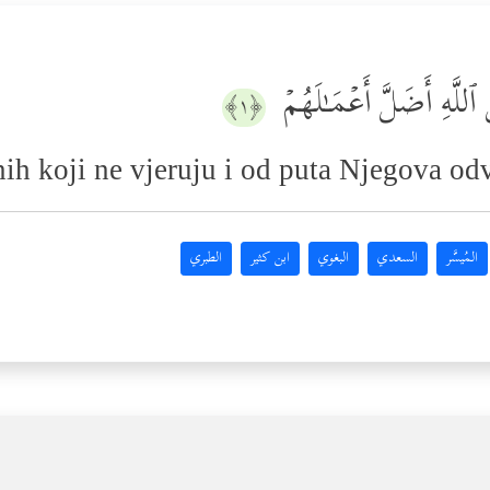
للَّهِ أَضَلَّ أَعۡمَـٰلَهُمۡ
﴿١﴾
onih koji ne vjeruju i od puta Njegova od
المُيسَّر
السعدي
البغوي
ابن كثير
الطبري