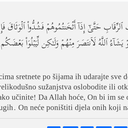
ٱلرِّقَابِ حَتَّىٰۤ إِذَاۤ أَثۡخَنتُمُوهُمۡ فَشُدُّواْ ٱلۡوَثَاقَ فَإِمَّا 
وۡ یَشَاۤءُ ٱللَّهُ لَٱنتَصَرَ مِنۡهُمۡ وَلَـٰكِن لِّیَبۡلُوَاْ بَعۡضَكُ
cima sretnete po šijama ih udarajte sve d
ih velikodušno sužanjstva oslobodite ili ot
ko učinite! Da Allah hoće, On bi im se o
ugih. On neće poništiti djela onih koji 