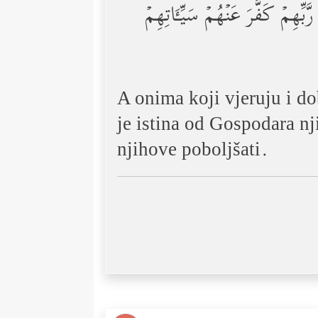
ِّهِمۡ كَفَّرَ عَنۡهُمۡ سَیِّـَٔاتِهِمۡ
A onima koji vjeruju i do
je istina od Gospodara nj
njihove poboljšati.