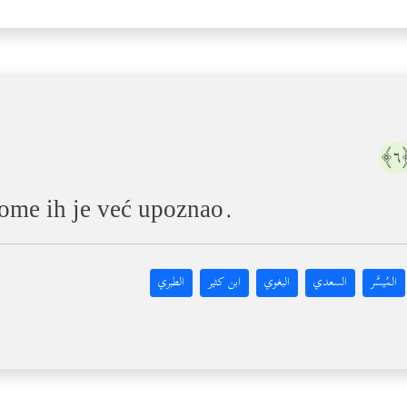
﴿
kome ih je već upoznao.
المُيسَّر
السعدي
البغوي
ابن كثير
الطبري