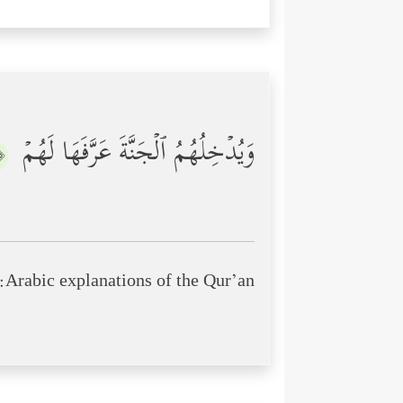
وَیُدۡخِلُهُمُ ٱلۡجَنَّةَ عَرَّفَهَا لَهُمۡ
٦﴾
Arabic explanations of the Qur’an: