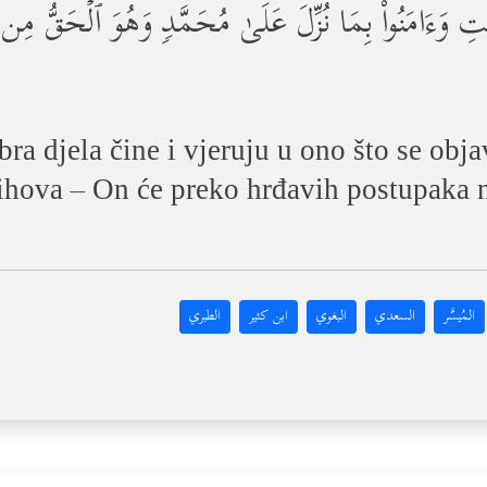
ـٰتِ وَءَامَنُواْ بِمَا نُزِّلَ عَلَىٰ مُحَمَّدࣲ وَهُوَ ٱلۡحَقُّ مِن رَّب
bra djela čine i vjeruju u ono što se ob
ihova – On će preko hrđavih postupaka nj
المُيسَّر
السعدي
البغوي
ابن كثير
الطبري