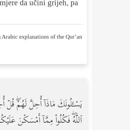
jere da učini grijeh, pa
Arabic explanations of the Qur’an:
یَسۡـَٔلُونَكَ مَاذَاۤ أُحِلَّ لَهُمۡۖ قُلۡ أُ
ٱللَّهُۖ فَكُلُواْ مِمَّاۤ أَمۡسَكۡنَ عَلَیۡكُم