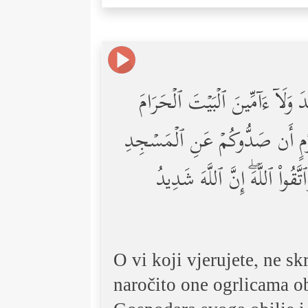
ِٕدَ وَلَاۤ ءَاۤمِّینَ ٱلۡبَیۡتَ ٱلۡحَرَامَ
انُ قَوۡمٍ أَن صَدُّوكُمۡ عَنِ ٱلۡمَسۡجِدِ
تَّقُواْ ٱللَّهَۖ إِنَّ ٱللَّهَ شَدِیدُ
O vi koji vjerujete, ne s
naročito one ogrlicama ob