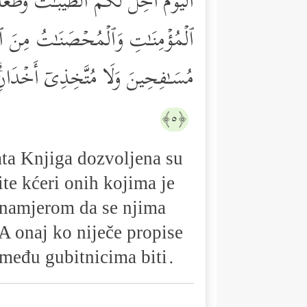
ٱلۡیَوۡمَ أُحِلَّ لَكُمُ ٱلطَّیِّبَـٰتُۖ وَط
ٱلۡمُؤۡمِنَـٰتِ وَٱلۡمُحۡصَنَـٰتُ مِنَ ٱلَّ
مُسَـٰفِحِینَ وَلَا مُتَّخِذِیۤ أَخۡدَانࣲۗ
﴿٥﴾
data Knjiga dozvoljena su
tite kćeri onih kojima je
s namjerom da se njima
 A onaj ko niječe propise
u među gubitnicima biti.