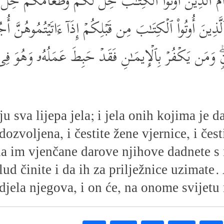
َعَامُ ٱلَّذِینَ أُوتُواْ ٱلۡكِتَـٰبَ حِلࣱّ لَّكُمۡ وَطَعَامُكُمۡ حِلّ
ذِینَ أُوتُواْ ٱلۡكِتَـٰبَ مِن قَبۡلِكُمۡ إِذَاۤ ءَاتَیۡتُمُوهُنَّ أ
 وَمَن یَكۡفُرۡ بِٱلۡإِیمَـٰنِ فَقَدۡ حَبِطَ عَمَلُهُۥ وَهُوَ فِی 
 sva lijepa jela; i jela onih kojima je 
dozvoljena, i čestite žene vjernice, i čes
ada im vjenčane darove njihove dadnete 
lud činite i da ih za prilježnice uzimate.
 djela njegova, i on će, na onome svijet