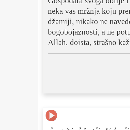
Gospodara svoga obilje i
neka vas mržnja koju prem
džamiji, nikako ne naved
bogobojaznosti, a ne potp
Allah, doista, strašno ka