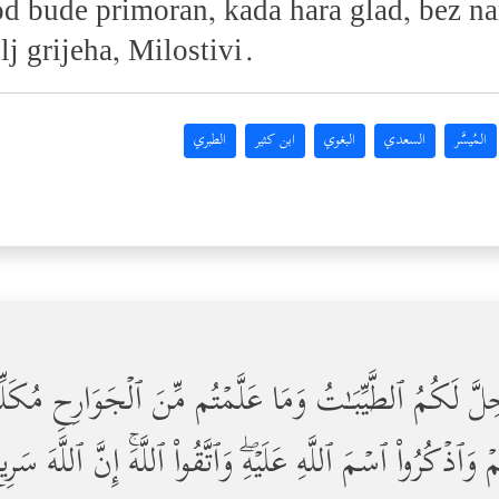
d bude primoran, kada hara glad, bez nam
lj grijeha, Milostivi.
المُيسَّر
السعدي
البغوي
ابن كثير
الطبري
حِلَّ لَكُمُ ٱلطَّیِّبَـٰتُ وَمَا عَلَّمۡتُم مِّنَ ٱلۡجَوَارِحِ مُكَلِّب
ۡ وَٱذۡكُرُواْ ٱسۡمَ ٱللَّهِ عَلَیۡهِۖ وَٱتَّقُواْ ٱللَّهَۚ إِنَّ ٱللَّه