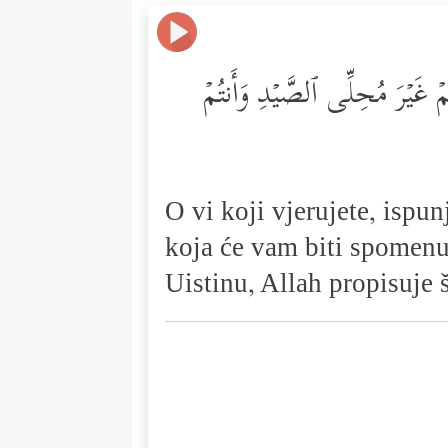
ۡكُمۡ غَیۡرَ مُحِلِّی ٱلصَّیۡدِ وَأَنتُمۡ
O vi koji vjerujete, ispu
koja će vam biti spomenu
Uistinu, Allah propisuje