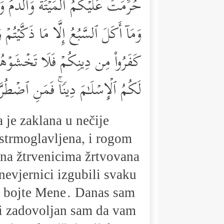
حُرِّمَتۡ عَلَیۡكُمُ ٱلۡمَیۡتَةُ وَٱلدَّمُ وَلَح
وَمَاۤ أَكَلَ ٱلسَّبُعُ إِلَّا مَا ذَكَّیۡتُمۡ
كَفَرُواْ مِن دِینِكُمۡ فَلَا تَخۡشَوۡهُ
لَكُمُ ٱلۡإِسۡلَـٰمَ دِینࣰاۚ فَمَنِ ٱضۡطُرّ
a je zaklana u nečije
e strmoglavljena, i rogom
e na žtrvenicima žrtvovana
nevjernici izgubili svaku
 se bojte Mene. Danas sam
 i zadovoljan sam da vam