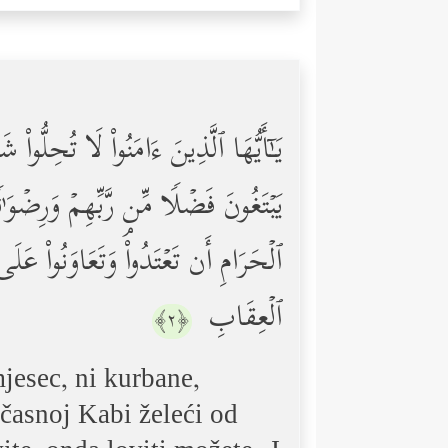
یَـٰۤأَیُّهَا ٱلَّذِینَ ءَامَنُواْ لَا تُحِلُّواْ ش
یَبۡتَغُونَ فَضۡلࣰا مِّن رَّبِّهِمۡ وَرِضۡوَ 
ٱلۡحَرَامِ أَن تَعۡتَدُواْۘ وَتَعَاوَنُواْ عَلَى ٱ
ٱلۡعِقَابِ
﴿٢﴾
mjesec, ni kurbane,
 časnoj Kabi želeći od