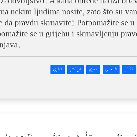
 zadovoljstvo. A kada obrede hadža obavi
a nekim ljudima nosite, zato što su vam
e da pravdu skrnavite! Potpomažite se u
omažite se u grijehu i skrnavljenju pravd
žnjava.
المُيسَّر
السعدي
البغوي
ابن كثير
الطبري