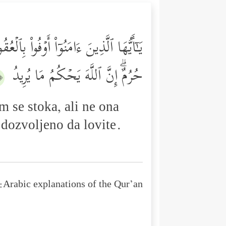
یَـٰۤأَیُّهَا ٱلَّذِینَ ءَامَنُوۤاْ أَوۡفُواْ بِٱ
حُرُمٌۗ إِنَّ ٱللَّهَ یَحۡكُمُ مَا یُرِیدُ
١﴾
m se stoka, ali ne ona
 dozvoljeno da lovite.
Arabic explanations of the Qur’an: