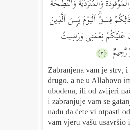
ۡمَوۡقُوذَةُ وَٱلۡمُتَرَدِّیَةُ وَٱلنَّطِیحَةُ
ٰ⁠لِكُمۡ فِسۡقٌۗ ٱلۡیَوۡمَ یَىِٕسَ ٱلَّذِینَ
تُ عَلَیۡكُمۡ نِعۡمَتِی وَرَضِیتُ
ࣱ رَّحِیمࣱ
﴿٣﴾
Zabranjena vam je strv, i 
drugo, a ne u Allahovo im
ubodena, ili od zvijeri na
i zabranjuje vam se gatan
nadu da ćete vi otpasti o
vam vjeru vašu usavršio