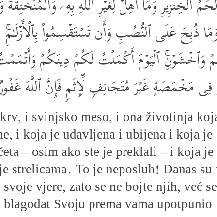
ۡمُ ٱلۡخِنزِیرِ وَمَاۤ أُهِلَّ لِغَیۡرِ ٱللَّهِ بِهِۦ وَٱلۡمُنۡخَنِقَةُ وَٱل
 وَمَا ذُبِحَ عَلَى ٱلنُّصُبِ وَأَن تَسۡتَقۡسِمُواْ بِٱلۡأَزۡلَـٰمِۚ ذَ 
مۡ وَٱخۡشَوۡنِۚ ٱلۡیَوۡمَ أَكۡمَلۡتُ لَكُمۡ دِینَكُمۡ وَأَتۡمَمۡ
َ فِی مَخۡمَصَةٍ غَیۡرَ مُتَجَانِفࣲ لِّإِثۡمࣲ فَإِنَّ ٱللَّهَ غَفُور
krv, i svinjsko meso, i ona životinja koj
e, i koja je udavljena i ubijena i koja j
četa – osim ako ste je preklali – i koja j
je strelicama. To je neposluh! Danas su 
d svoje vjere, zato se ne bojte njih, već
 i blagodat Svoju prema vama upotpunio