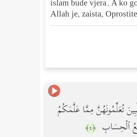
islam bude vjera. A ko go
Allah je, zaista, Oprostite
ِینَ تُعَلِّمُونَهُنَّ مِمَّا عَلَّمَكُمُ
َ سَرِیعُ ٱلۡحِسَابِ
﴿٤﴾