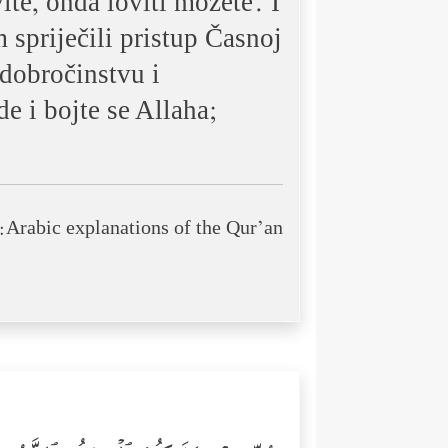
te, onda loviti možete. I
 spriječili pristup Časnoj
 dobročinstvu i
e i bojte se Allaha;
Arabic explanations of the Qur’an: