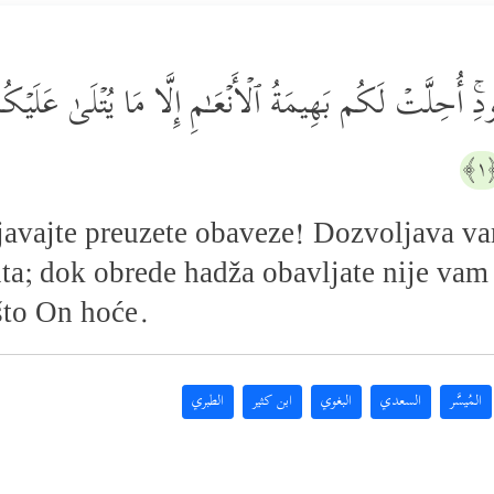
لۡعُقُودِۚ أُحِلَّتۡ لَكُم بَهِیمَةُ ٱلۡأَنۡعَـٰمِ إِلَّا مَا یُتۡلَىٰ عَلَی
﴿
njavajte preuzete obaveze! Dozvoljava va
ta; dok obrede hadža obavljate nije vam
 što On hoće.
المُيسَّر
السعدي
البغوي
ابن كثير
الطبري