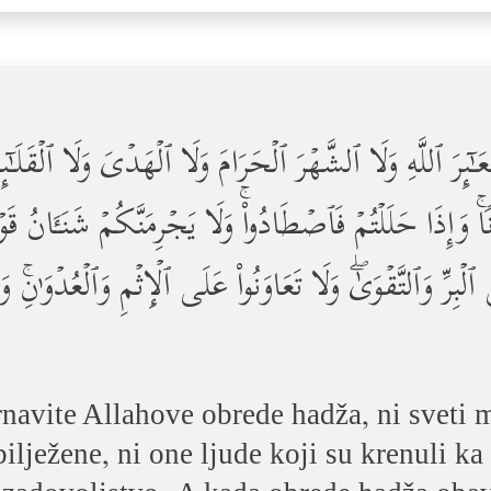
َعَـٰۤىِٕرَ ٱللَّهِ وَلَا ٱلشَّهۡرَ ٱلۡحَرَامَ وَلَا ٱلۡهَدۡیَ وَلَا ٱلۡقَلَـٰۤى
ٰ⁠نࣰاۚ وَإِذَا حَلَلۡتُمۡ فَٱصۡطَادُواْۚ وَلَا یَجۡرِمَنَّكُمۡ شَنَـَٔ
لۡبِرِّ وَٱلتَّقۡوَىٰۖ وَلَا تَعَاوَنُواْ عَلَى ٱلۡإِثۡمِ وَٱلۡعُدۡوَ ٰ⁠نِۚ وَٱ
krnavite Allahove obrede hadža, ni sveti 
ilježene, ni one ljude koji su krenuli ka