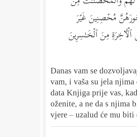
ࣱ لَّهُمۡۖ وَٱلۡمُحۡصَنَـٰتُ مِنَ
ُجُورَهُنَّ مُحۡصِنِینَ غَیۡرَ
ٱلۡـَٔاخِرَةِ مِنَ ٱلۡخَـٰسِرِینَ
Danas vam se dozvoljavaju
vam, i vaša su jela njima 
data Knjiga prije vas, k
oženite, a ne da s njima b
vjere – uzalud će mu biti