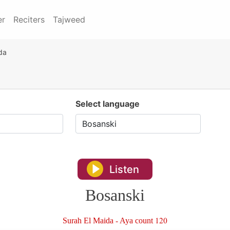
er
Reciters
Tajweed
da
Select language
Listen
Bosanski
Surah El Maida - Aya count 120