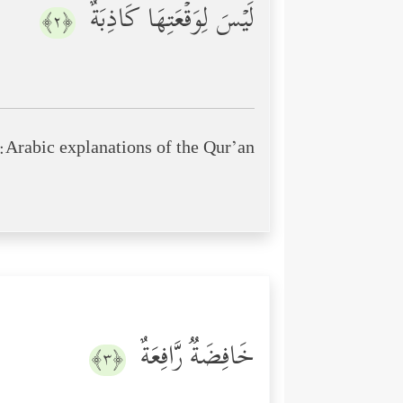
لَیۡسَ لِوَقۡعَتِهَا كَاذِبَةٌ
﴿٢﴾
Arabic explanations of the Qur’an:
خَافِضَةࣱ رَّافِعَةٌ
﴿٣﴾