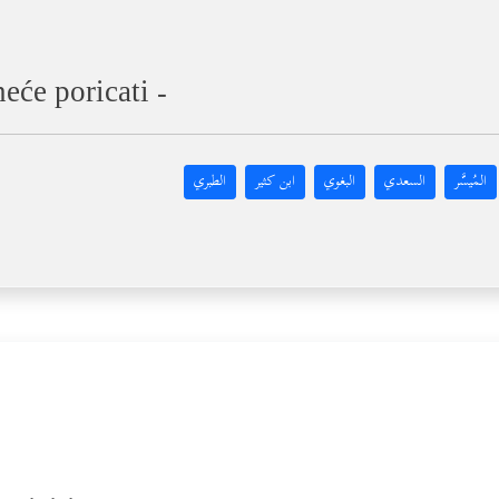
eće poricati -
المُيسَّر
السعدي
البغوي
ابن كثير
الطبري