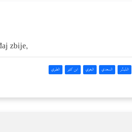
aj zbije,
المُيسَّر
السعدي
البغوي
ابن كثير
الطبري