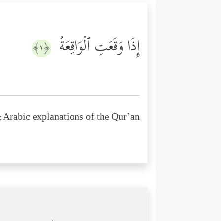
إِذَا وَقَعَتِ ٱلۡوَاقِعَةُ
﴿١﴾
Arabic explanations of the Qur’an: