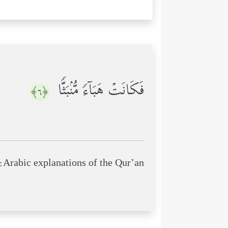
فَكَانَتۡ هَبَاۤءࣰ مُّنۢبَثࣰّا
﴿٦﴾
Arabic explanations of the Qur’an: