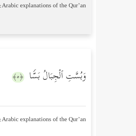
Arabic explanations of the Qur’an:
وَبُسَّتِ ٱلۡجِبَالُ بَسࣰّا
﴿٥﴾
Arabic explanations of the Qur’an: