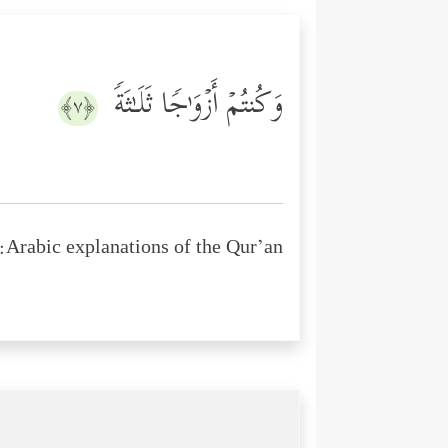
وَكُنتُمۡ أَزۡوَ ٰ⁠جࣰا ثَلَـٰثَةࣰ
﴿٧﴾
Arabic explanations of the Qur’an: