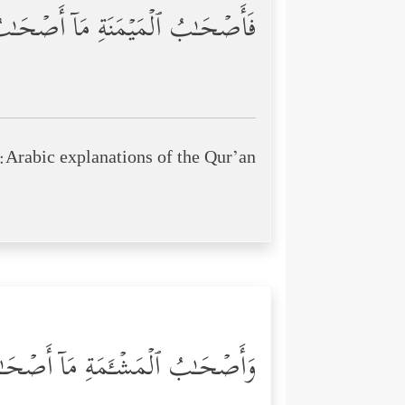
فَأَصۡحَـٰبُ ٱلۡمَیۡمَنَةِ مَاۤ أَصۡحَـٰبُ
Arabic explanations of the Qur’an:
وَأَصۡحَـٰبُ ٱلۡمَشۡـَٔمَةِ مَاۤ أَصۡحَـ