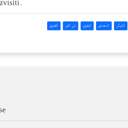
zvisiti.
المُيسَّر
السعدي
البغوي
ابن كثير
الطبري
se