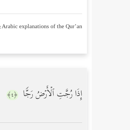
Arabic explanations of the Qur’an:
إِذَا رُجَّتِ ٱلۡأَرۡضُ رَجࣰّا
﴿٤﴾