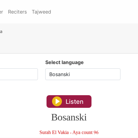
er
Reciters
Tajweed
ia
Select language
Listen
Bosanski
Surah El Vakia - Aya count 96