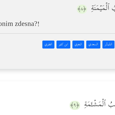
 ٱلۡمَیۡمَنَةِ
﴿٨﴾
s onim zdesna?!
المُيسَّر
السعدي
البغوي
ابن كثير
الطبري
ٰبُ ٱلۡمَشۡـَٔمَةِ
﴿٩﴾