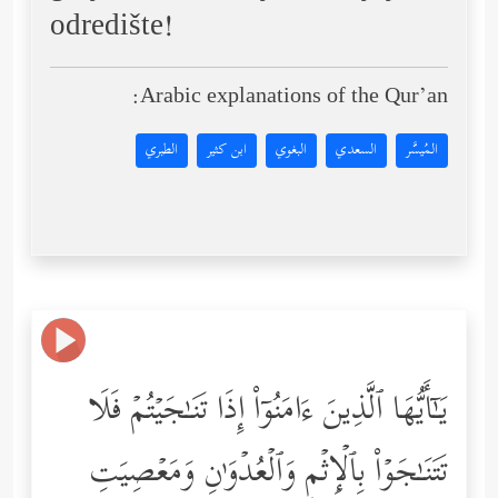
odredište!
Arabic explanations of the Qur’an:
المُيسَّر
السعدي
البغوي
ابن كثير
الطبري
یَـٰۤأَیُّهَا ٱلَّذِینَ ءَامَنُوۤاْ إِذَا تَنَـٰجَیۡتُمۡ فَلَا
تَتَنَـٰجَوۡاْ بِٱلۡإِثۡمِ وَٱلۡعُدۡوَ ٰ⁠نِ وَمَعۡصِیَتِ