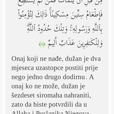
مِن قَبۡلِ أَن یَتَمَاۤسَّاۖ فَمَن لَّمۡ یَسۡتَطِعۡ
فَإِطۡعَامُ سِتِّینَ مِسۡكِینࣰاۚ ذَ ٰ⁠لِكَ لِتُؤۡمِنُواْ
بِٱللَّهِ وَرَسُولِهِۦۚ وَتِلۡكَ حُدُودُ ٱللَّهِۗ
وَلِلۡكَـٰفِرِینَ عَذَابٌ أَلِیمٌ
﴿٤﴾
Onaj koji ne nađe, dužan je dva
mjeseca uzastopce postiti prije
nego jedno drugo dodirnu. A
onaj ko ne može, dužan je
šezdeset siromaha nahraniti,
zato da biste potvrdili da u