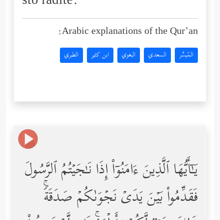
što radite.
Arabic explanations of the Qur’an:
المُيسَّر
السعدي
البغوي
ابن كثير
الطبري
یَـٰۤأَیُّهَا ٱلَّذِینَ ءَامَنُوۤاْ إِذَا نَـٰجَیۡتُمُ ٱلرَّسُولَ
فَقَدِّمُواْ بَیۡنَ یَدَیۡ نَجۡوَىٰكُمۡ صَدَقَةࣰۚ