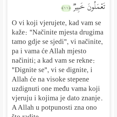
تَعۡمَلُونَ خَبِیرࣱ
﴿١١﴾
O vi koji vjerujete, kad vam se
kaže: "Načinite mjesta drugima
tamo gdje se sjedi", vi načinite,
pa i vama će Allah mjesto
načiniti; a kad vam se rekne:
"Dignite se", vi se dignite, i
Allah će na visoke stepene
uzdignuti one među vama koji
vjeruju i kojima je dato znanje.
A Allah u potpunosti zna ono