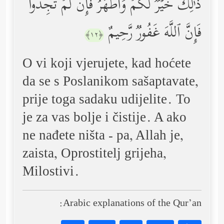
ذَ ٰ⁠لِكَ خَیۡرࣱ لَّكُمۡ وَأَطۡهَرُۚ فَإِن لَّمۡ تَجِدُواْ
فَإِنَّ ٱللَّهَ غَفُورࣱ رَّحِیمٌ
﴿١٢﴾
O vi koji vjerujete, kad hoćete
da se s Poslanikom sašaptavate,
prije toga sadaku udijelite. To
je za vas bolje i čistije. A ako
ne nađete ništa - pa, Allah je,
zaista, Oprostitelj grijeha,
Milostivi.
Arabic explanations of the Qur’an: