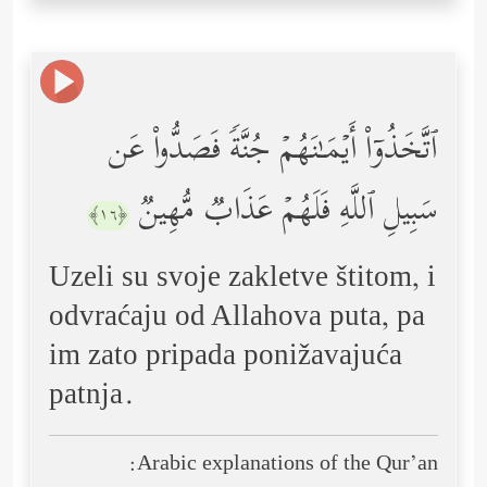
ٱتَّخَذُوۤاْ أَیۡمَـٰنَهُمۡ جُنَّةࣰ فَصَدُّواْ عَن
سَبِیلِ ٱللَّهِ فَلَهُمۡ عَذَابࣱ مُّهِینࣱ
﴿١٦﴾
Uzeli su svoje zakletve štitom, i
odvraćaju od Allahova puta, pa
im zato pripada ponižavajuća
patnja.
Arabic explanations of the Qur’an: