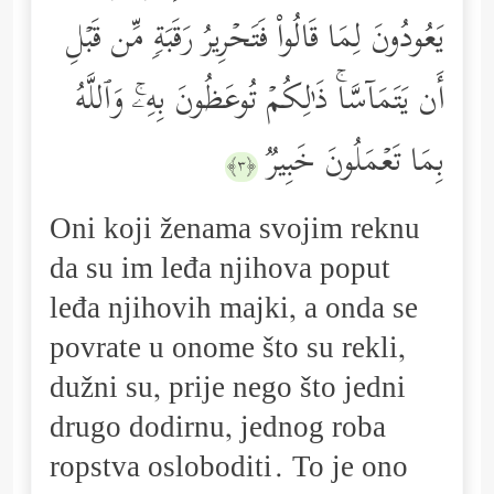
یَعُودُونَ لِمَا قَالُواْ فَتَحۡرِیرُ رَقَبَةࣲ مِّن قَبۡلِ
أَن یَتَمَاۤسَّاۚ ذَ ٰ⁠لِكُمۡ تُوعَظُونَ بِهِۦۚ وَٱللَّهُ
بِمَا تَعۡمَلُونَ خَبِیرࣱ
﴿٣﴾
Oni koji ženama svojim reknu
da su im leđa njihova poput
leđa njihovih majki, a onda se
povrate u onome što su rekli,
dužni su, prije nego što jedni
drugo dodirnu, jednog roba
ropstva osloboditi. To je ono