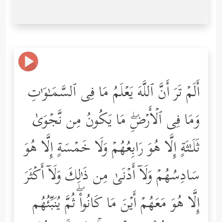
أَلَمۡ تَرَ أَنَّ ٱللَّهَ یَعۡلَمُ مَا فِی ٱلسَّمَـٰوَ ٰ⁠تِ
وَمَا فِی ٱلۡأَرۡضِۖ مَا یَكُونُ مِن نَّجۡوَىٰ
ثَلَـٰثَةٍ إِلَّا هُوَ رَابِعُهُمۡ وَلَا خَمۡسَةٍ إِلَّا هُوَ
سَادِسُهُمۡ وَلَاۤ أَدۡنَىٰ مِن ذَ ٰ⁠لِكَ وَلَاۤ أَكۡثَرَ
إِلَّا هُوَ مَعَهُمۡ أَیۡنَ مَا كَانُواْۖ ثُمَّ یُنَبِّئُهُم