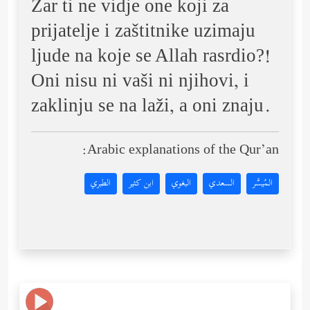
Zar ti ne vidje one koji za
prijatelje i zaštitnike uzimaju
ljude na koje se Allah rasrdio?!
Oni nisu ni vaši ni njihovi, i
zaklinju se na laži, a oni znaju.
Arabic explanations of the Qur’an:
المُيسَّر
السعدي
البغوي
ابن كثير
الطبري