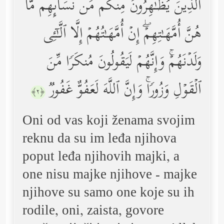
ٱلَّذِینَ یُظَـٰهِرُونَ مِنكُم مِّن نِّسَاۤىِٕهِم مَّا
هُنَّ أُمَّهَـٰتِهِمۡۖ إِنۡ أُمَّهَـٰتُهُمۡ إِلَّا ٱلَّـٰۤـِٔی
وَلَدۡنَهُمۡۚ وَإِنَّهُمۡ لَیَقُولُونَ مُنكَرࣰا مِّنَ
ٱلۡقَوۡلِ وَزُورࣰاۚ وَإِنَّ ٱللَّهَ لَعَفُوٌّ غَفُورࣱ
﴿٢﴾
Oni od vas koji ženama svojim
reknu da su im leđa njihova
poput leđa njihovih majki, a
one nisu majke njihove - majke
njihove su samo one koje su ih
rodile, oni, zaista, govore