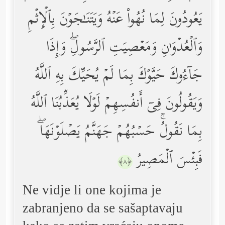
یَعُودُونَ لِمَا نُهُواْ عَنۡهُ وَیَتَنَـٰجَوۡنَ بِٱلۡإِثۡمِ
وَٱلۡعُدۡوَ ٰ⁠نِ وَمَعۡصِیَتِ ٱلرَّسُولِۖ وَإِذَا
جَاۤءُوكَ حَیَّوۡكَ بِمَا لَمۡ یُحَیِّكَ بِهِ ٱللَّهُ
وَیَقُولُونَ فِیۤ أَنفُسِهِمۡ لَوۡلَا یُعَذِّبُنَا ٱللَّهُ
بِمَا نَقُولُۚ حَسۡبُهُمۡ جَهَنَّمُ یَصۡلَوۡنَهَاۖ
فَبِئۡسَ ٱلۡمَصِیرُ
﴿٨﴾
Ne vidje li one kojima je
zabranjeno da se sašaptavaju