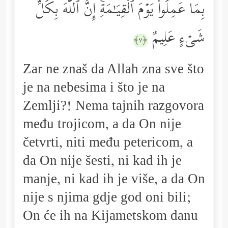
بِمَا عَمِلُواْ یَوۡمَ ٱلۡقِیَـٰمَةِۚ إِنَّ ٱللَّهَ بِكُلِّ
شَیۡءٍ عَلِیمٌ
﴿٧﴾
Zar ne znaš da Allah zna sve što
je na nebesima i što je na
Zemlji?! Nema tajnih razgovora
među trojicom, a da On nije
četvrti, niti među petericom, a
da On nije šesti, ni kad ih je
manje, ni kad ih je više, a da On
nije s njima gdje god oni bili;
On će ih na Kijametskom danu