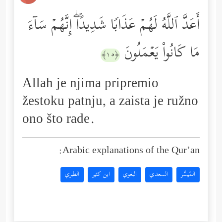
أَعَدَّ ٱللَّهُ لَهُمۡ عَذَابࣰا شَدِیدًاۖ إِنَّهُمۡ سَاۤءَ
مَا كَانُواْ یَعۡمَلُونَ
﴿١٥﴾
Allah je njima pripremio
žestoku patnju, a zaista je ružno
ono što rade.
Arabic explanations of the Qur’an:
المُيسَّر
السعدي
البغوي
ابن كثير
الطبري