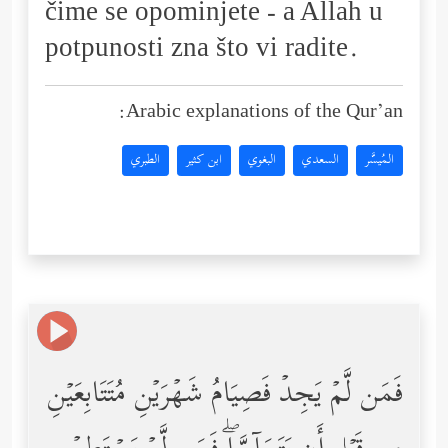
čime se opominjete - a Allah u
potpunosti zna što vi radite.
Arabic explanations of the Qur’an:
المُيسَّر
السعدي
البغوي
ابن كثير
الطبري
فَمَن لَّمۡ یَجِدۡ فَصِیَامُ شَهۡرَیۡنِ مُتَتَابِعَیۡنِ