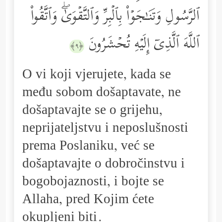
ٱلرَّسُولِ وَتَنَـٰجَوۡاْ بِٱلۡبِرِّ وَٱلتَّقۡوَىٰۖ وَٱتَّقُواْ
ٱللَّهَ ٱلَّذِیۤ إِلَیۡهِ تُحۡشَرُونَ
﴿٩﴾
O vi koji vjerujete, kada se
među sobom došaptavate, ne
došaptavajte se o grijehu,
neprijateljstvu i neposlušnosti
prema Poslaniku, već se
došaptavajte o dobročinstvu i
bogobojaznosti, i bojte se
Allaha, pred Kojim ćete
okupljeni biti.