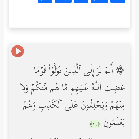
۞ أَلَمۡ تَرَ إِلَى ٱلَّذِینَ تَوَلَّوۡاْ قَوۡمًا
غَضِبَ ٱللَّهُ عَلَیۡهِم مَّا هُم مِّنكُمۡ وَلَا
مِنۡهُمۡ وَیَحۡلِفُونَ عَلَى ٱلۡكَذِبِ وَهُمۡ
یَعۡلَمُونَ
﴿١٤﴾