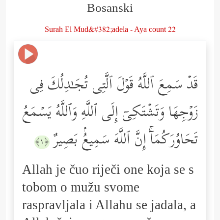
Bosanski
Surah El Mud&#382;adela - Aya count 22
قَدۡ سَمِعَ ٱللَّهُ قَوۡلَ ٱلَّتِی تُجَـٰدِلُكَ فِی
زَوۡجِهَا وَتَشۡتَكِیۤ إِلَى ٱللَّهِ وَٱللَّهُ یَسۡمَعُ
تَحَاوُرَكُمَاۤۚ إِنَّ ٱللَّهَ سَمِیعُۢ بَصِیرٌ
﴿١﴾
Allah je čuo riječi one koja se s
tobom o mužu svome
raspravljala i Allahu se jadala, a