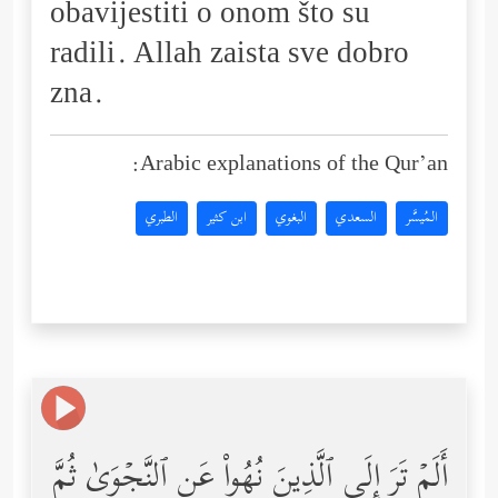
obavijestiti o onom što su
radili. Allah zaista sve dobro
zna.
Arabic explanations of the Qur’an:
المُيسَّر
السعدي
البغوي
ابن كثير
الطبري
أَلَمۡ تَرَ إِلَى ٱلَّذِینَ نُهُواْ عَنِ ٱلنَّجۡوَىٰ ثُمَّ