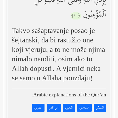
بِإِذۡنِ ٱللَّهِۚ وَعَلَى ٱللَّهِ فَلۡیَتَوَكَّلِ
ٱلۡمُؤۡمِنُونَ
﴿١٠﴾
Takvo sašaptavanje posao je
šejtanski, da bi rastužio one
koji vjeruju, a to ne može njima
nimalo nauditi, osim ako to
Allah dopusti. A vjernici neka
se samo u Allaha pouzdaju!
Arabic explanations of the Qur’an:
المُيسَّر
السعدي
البغوي
ابن كثير
الطبري