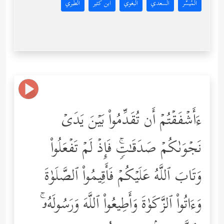
المُيسَّر
السعدي
البغوي
ابن كثير
الطبري
ءَأَشۡفَقۡتُمۡ أَن تُقَدِّمُواْ بَیۡنَ یَدَیۡ
نَجۡوَىٰكُمۡ صَدَقَـٰتࣲۚ فَإِذۡ لَمۡ تَفۡعَلُواْ
وَتَابَ ٱللَّهُ عَلَیۡكُمۡ فَأَقِیمُواْ ٱلصَّلَوٰةَ
وَءَاتُواْ ٱلزَّكَوٰةَ وَأَطِیعُواْ ٱللَّهَ وَرَسُولَهُۥۚ