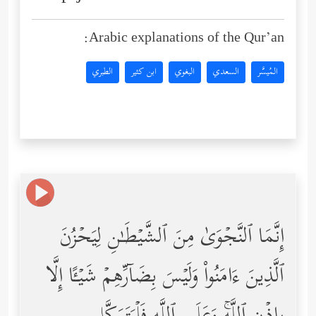
Arabic explanations of the Qur’an:
المُيسَّر
السعدي
البغوي
ابن كثير
الطبري
إِنَّمَا ٱلنَّجۡوَىٰ مِنَ ٱلشَّیۡطَـٰنِ لِیَحۡزُنَ
ٱلَّذِینَ ءَامَنُواْ وَلَیۡسَ بِضَاۤرِّهِمۡ شَیۡـًٔا إِلَّا