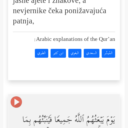
jasne ajete i znakove, a
nevjernike čeka ponižavajuća
patnja,
Arabic explanations of the Qur’an:
المُيسَّر
السعدي
البغوي
ابن كثير
الطبري
یَوۡمَ یَبۡعَثُهُمُ ٱللَّهُ جَمِیعࣰا فَیُنَبِّئُهُم بِمَا