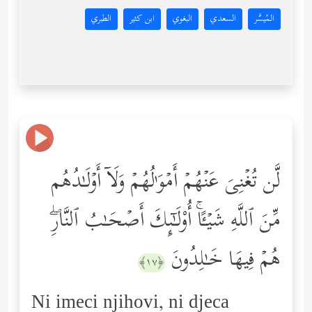
المُيسَّر
السعدي
البغوي
ابن كثير
الطبري
لَّن تُغۡنِیَ عَنۡهُمۡ أَمۡوَ ٰ⁠لُهُمۡ وَلَاۤ أَوۡلَـٰدُهُم
مِّنَ ٱللَّهِ شَیۡـًٔاۚ أُوْلَـٰۤىِٕكَ أَصۡحَـٰبُ ٱلنَّارِۖ
هُمۡ فِیهَا خَـٰلِدُونَ
﴿١٧﴾
Ni imeci njihovi, ni djeca