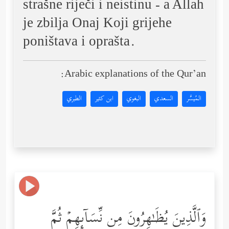
strašne riječi i neistinu - a Allah
je zbilja Onaj Koji grijehe
poništava i oprašta.
Arabic explanations of the Qur’an:
المُيسَّر
السعدي
البغوي
ابن كثير
الطبري
وَٱلَّذِینَ یُظَـٰهِرُونَ مِن نِّسَاۤىِٕهِمۡ ثُمَّ