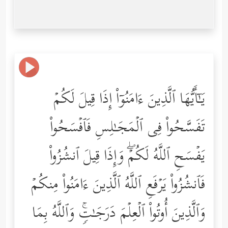
یَـٰۤأَیُّهَا ٱلَّذِینَ ءَامَنُوۤاْ إِذَا قِیلَ لَكُمۡ
تَفَسَّحُواْ فِی ٱلۡمَجَـٰلِسِ فَٱفۡسَحُواْ
یَفۡسَحِ ٱللَّهُ لَكُمۡۖ وَإِذَا قِیلَ ٱنشُزُواْ
فَٱنشُزُواْ یَرۡفَعِ ٱللَّهُ ٱلَّذِینَ ءَامَنُواْ مِنكُمۡ
وَٱلَّذِینَ أُوتُواْ ٱلۡعِلۡمَ دَرَجَـٰتࣲۚ وَٱللَّهُ بِمَا