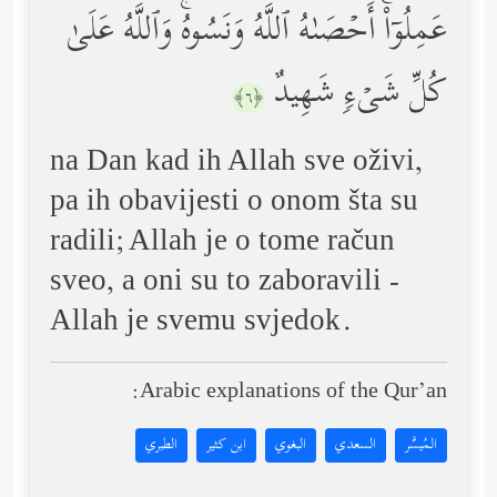
عَمِلُوۤاْۚ أَحۡصَىٰهُ ٱللَّهُ وَنَسُوهُۚ وَٱللَّهُ عَلَىٰ
كُلِّ شَیۡءࣲ شَهِیدٌ
﴿٦﴾
na Dan kad ih Allah sve oživi,
pa ih obavijesti o onom šta su
radili; Allah je o tome račun
sveo, a oni su to zaboravili -
Allah je svemu svjedok.
Arabic explanations of the Qur’an:
المُيسَّر
السعدي
البغوي
ابن كثير
الطبري