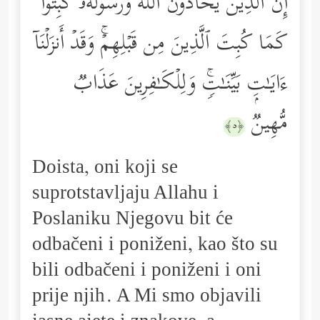
إِنَّ ٱلَّذِینَ یُحَاۤدُّونَ ٱللَّهَ وَرَسُولَهُۥ كُبِتُواْ
كَمَا كُبِتَ ٱلَّذِینَ مِن قَبۡلِهِمۡۚ وَقَدۡ أَنزَلۡنَاۤ
ءَایَـٰتِۭ بَیِّنَـٰتࣲۚ وَلِلۡكَـٰفِرِینَ عَذَابࣱ
مُّهِینࣱ
﴿٥﴾
Doista, oni koji se
suprotstavljaju Allahu i
Poslaniku Njegovu bit će
odbačeni i poniženi, kao što su
bili odbačeni i poniženi i oni
prije njih. A Mi smo objavili