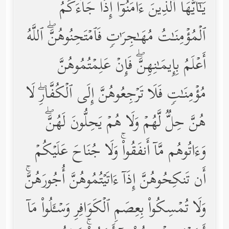
یَـٰۤأَیُّهَا ٱلَّذِینَ ءَامَنُوۤاْ إِذَا جَاۤءَكُمُ
ٱلۡمُؤۡمِنَـٰتُ مُهَـٰجِرَ ٰ⁠تࣲ فَٱمۡتَحِنُوهُنَّۖ ٱللَّهُ
أَعۡلَمُ بِإِیمَـٰنِهِنَّۖ فَإِنۡ عَلِمۡتُمُوهُنَّ
مُؤۡمِنَـٰتࣲ فَلَا تَرۡجِعُوهُنَّ إِلَى ٱلۡكُفَّارِۖ لَا
هُنَّ حِلࣱّ لَّهُمۡ وَلَا هُمۡ یَحِلُّونَ لَهُنَّۖ
وَءَاتُوهُم مَّاۤ أَنفَقُواْۚ وَلَا جُنَاحَ عَلَیۡكُمۡ
أَن تَنكِحُوهُنَّ إِذَاۤ ءَاتَیۡتُمُوهُنَّ أُجُورَهُنَّۚ
وَلَا تُمۡسِكُواْ بِعِصَمِ ٱلۡكَوَافِرِ وَسۡـَٔلُواْ مَاۤ