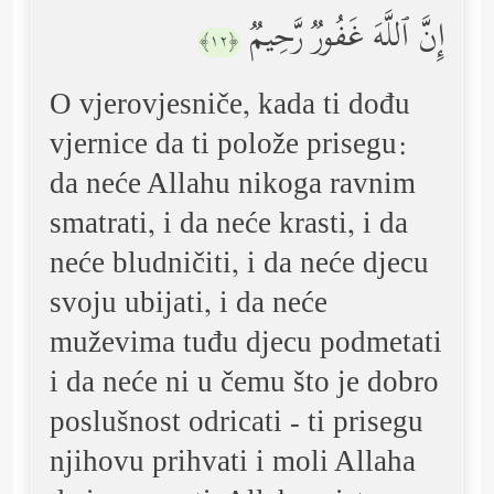
إِنَّ ٱللَّهَ غَفُورࣱ رَّحِیمࣱ
﴿١٢﴾
O vjerovjesniče, kada ti dođu
vjernice da ti polože prisegu:
da neće Allahu nikoga ravnim
smatrati, i da neće krasti, i da
neće bludničiti, i da neće djecu
svoju ubijati, i da neće
muževima tuđu djecu podmetati
i da neće ni u čemu što je dobro
poslušnost odricati - ti prisegu
njihovu prihvati i moli Allaha