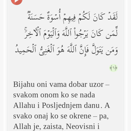
لَقَدۡ كَانَ لَكُمۡ فِیهِمۡ أُسۡوَةٌ حَسَنَةࣱ
لِّمَن كَانَ یَرۡجُواْ ٱللَّهَ وَٱلۡیَوۡمَ ٱلۡـَٔاخِرَۚ
وَمَن یَتَوَلَّ فَإِنَّ ٱللَّهَ هُوَ ٱلۡغَنِیُّ ٱلۡحَمِیدُ
﴿٦﴾
Bijahu oni vama dobar uzor –
svakom onom ko se nada
Allahu i Posljednjem danu. A
svako onaj ko se okrene – pa,
Allah je, zaista, Neovisni i