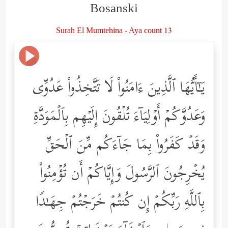
Bosanski
Surah El Mumtehina - Aya count 13
یَـٰۤأَیُّهَا ٱلَّذِینَ ءَامَنُواْ لَا تَتَّخِذُواْ عَدُوِّی
وَعَدُوَّكُمۡ أَوۡلِیَاۤءَ تُلۡقُونَ إِلَیۡهِم بِٱلۡمَوَدَّةِ
وَقَدۡ كَفَرُواْ بِمَا جَاۤءَكُم مِّنَ ٱلۡحَقِّ
یُخۡرِجُونَ ٱلرَّسُولَ وَإِیَّاكُمۡ أَن تُؤۡمِنُواْ
بِٱللَّهِ رَبِّكُمۡ إِن كُنتُمۡ خَرَجۡتُمۡ جِهَـٰدࣰا