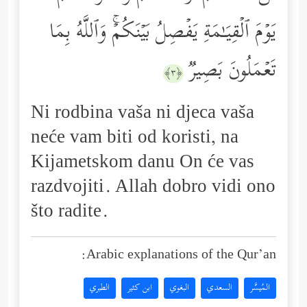
یَوۡمَ ٱلۡقِیَـٰمَةِ یَفۡصِلُ بَیۡنَكُمۡۚ وَٱللَّهُ بِمَا
تَعۡمَلُونَ بَصِیرࣱ
﴿٣﴾
Ni rodbina vaša ni djeca vaša
neće vam biti od koristi, na
Kijametskom danu On će vas
razdvojiti. Allah dobro vidi ono
što radite.
Arabic explanations of the Qur’an:
المُيسَّر
السعدي
البغوي
ابن كثير
الطبري