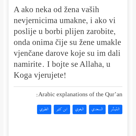
A ako neka od žena vaših
nevjernicima umakne, i ako vi
poslije u borbi plijen zarobite,
onda onima čije su žene umakle
vjenčane darove koje su im dali
namirite. I bojte se Allaha, u
Koga vjerujete!
Arabic explanations of the Qur’an:
المُيسَّر
السعدي
البغوي
ابن كثير
الطبري