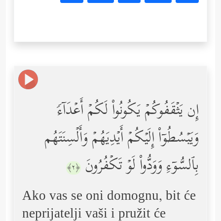
إِن یَثۡقَفُوكُمۡ یَكُونُواْ لَكُمۡ أَعۡدَاۤءࣰ
وَیَبۡسُطُوۤاْ إِلَیۡكُمۡ أَیۡدِیَهُمۡ وَأَلۡسِنَتَهُم
بِٱلسُّوۤءِ وَوَدُّواْ لَوۡ تَكۡفُرُونَ
﴿٢﴾
Ako vas se oni domognu, bit će
neprijatelji vaši i pružit će