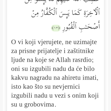
ٱلۡـَٔاخِرَةِ كَمَا یَىِٕسَ ٱلۡكُفَّارُ مِنۡ
أَصۡحَـٰبِ ٱلۡقُبُورِ
﴿١٣﴾
O vi koji vjerujete, ne uzimajte
za prisne prijatelje i zaštitnike
ljude na koje se Allah rasrdio;
oni su izgubili nadu da će bilo
kakvu nagradu na ahiretu imati,
isto kao što su nevjernici
izgubili nadu u vezi s onim koji
su u grobovima.