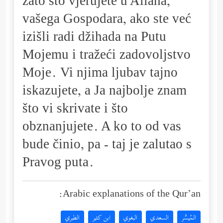
zato što vjerujete u Allaha,
vašega Gospodara, ako ste već
izišli radi džihada na Putu
Mojemu i tražeći zadovoljstvo
Moje. Vi njima ljubav tajno
iskazujete, a Ja najbolje znam
što vi skrivate i što
obznanjujete. A ko to od vas
bude činio, pa - taj je zalutao s
Pravog puta.
Arabic explanations of the Qur’an:
المُيسَّر
السعدي
البغوي
ابن كثير
الطبري