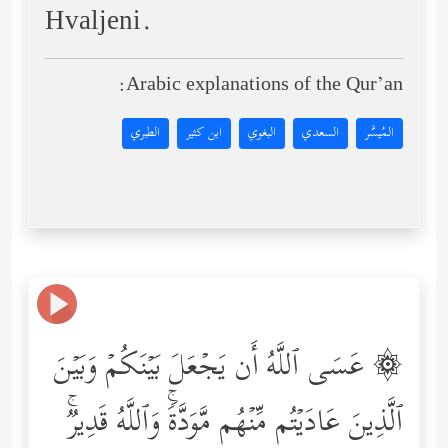
Hvaljeni.
Arabic explanations of the Qur’an:
المُيسَّر
السعدي
البغوي
ابن كثير
الطبري
۞ عَسَى ٱللَّهُ أَن یَجۡعَلَ بَیۡنَكُمۡ وَبَیۡنَ
ٱلَّذِینَ عَادَیۡتُم مِّنۡهُم مَّوَدَّةࣰۚ وَٱللَّهُ قَدِیرࣱۚ