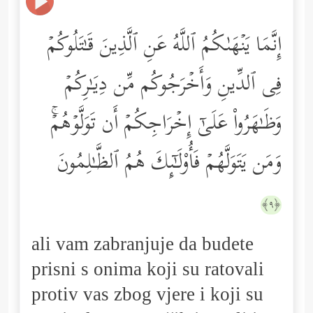
إِنَّمَا یَنۡهَىٰكُمُ ٱللَّهُ عَنِ ٱلَّذِینَ قَـٰتَلُوكُمۡ
فِی ٱلدِّینِ وَأَخۡرَجُوكُم مِّن دِیَـٰرِكُمۡ
وَظَـٰهَرُواْ عَلَىٰۤ إِخۡرَاجِكُمۡ أَن تَوَلَّوۡهُمۡۚ
وَمَن یَتَوَلَّهُمۡ فَأُوْلَـٰۤىِٕكَ هُمُ ٱلظَّـٰلِمُونَ
﴿٩﴾
ali vam zabranjuje da budete
prisni s onima koji su ratovali
protiv vas zbog vjere i koji su