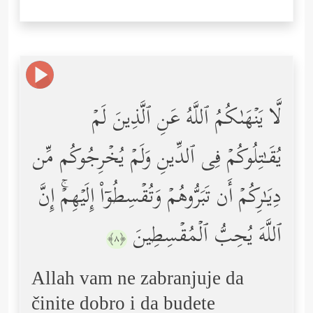
لَّا یَنۡهَىٰكُمُ ٱللَّهُ عَنِ ٱلَّذِینَ لَمۡ
یُقَـٰتِلُوكُمۡ فِی ٱلدِّینِ وَلَمۡ یُخۡرِجُوكُم مِّن
دِیَـٰرِكُمۡ أَن تَبَرُّوهُمۡ وَتُقۡسِطُوۤاْ إِلَیۡهِمۡۚ إِنَّ
ٱللَّهَ یُحِبُّ ٱلۡمُقۡسِطِینَ
﴿٨﴾
Allah vam ne zabranjuje da
činite dobro i da budete