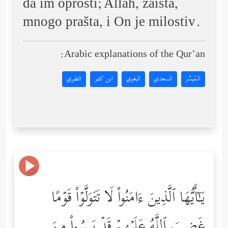
da im oprosti; Allah, zaista,
mnogo prašta, i On je milostiv.
Arabic explanations of the Qur’an:
المُيسَّر
السعدي
البغوي
ابن كثير
الطبري
یَـٰۤأَیُّهَا ٱلَّذِینَ ءَامَنُواْ لَا تَتَوَلَّوۡاْ قَوۡمًا
غَضِبَ ٱللَّهُ عَلَیۡهِمۡ قَدۡ یَىِٕسُواْ مِنَ