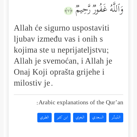
وَٱللَّهُ غَفُورࣱ رَّحِیمࣱ
﴿٧﴾
Allah će sigurno uspostaviti
ljubav između vas i onih s
kojima ste u neprijateljstvu;
Allah je svemoćan, i Allah je
Onaj Koji oprašta grijehe i
milostiv je.
Arabic explanations of the Qur’an:
المُيسَّر
السعدي
البغوي
ابن كثير
الطبري