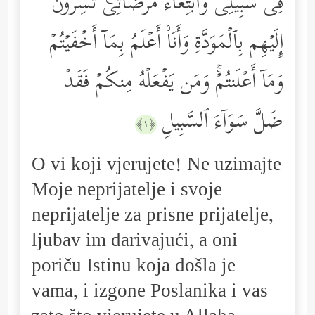
فِی سَبِیلِی وَٱبۡتِغَاۤءَ مَرۡضَاتِیۚ تُسِرُّونَ
إِلَیۡهِم بِٱلۡمَوَدَّةِ وَأَنَا۠ أَعۡلَمُ بِمَاۤ أَخۡفَیۡتُمۡ
وَمَاۤ أَعۡلَنتُمۡۚ وَمَن یَفۡعَلۡهُ مِنكُمۡ فَقَدۡ
ضَلَّ سَوَاۤءَ ٱلسَّبِیلِ
﴿١﴾
O vi koji vjerujete! Ne uzimajte
Moje neprijatelje i svoje
neprijatelje za prisne prijatelje,
ljubav im darivajući, a oni
poriču Istinu koja došla je
vama, i izgone Poslanika i vas