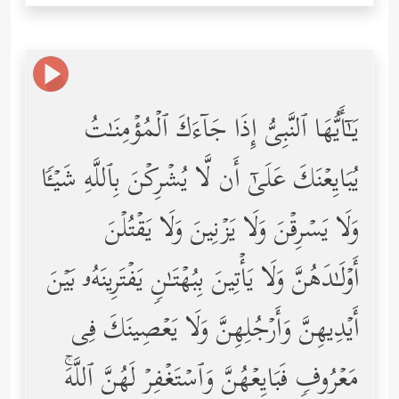
یَـٰۤأَیُّهَا ٱلنَّبِیُّ إِذَا جَاۤءَكَ ٱلۡمُؤۡمِنَـٰتُ
یُبَایِعۡنَكَ عَلَىٰۤ أَن لَّا یُشۡرِكۡنَ بِٱللَّهِ شَیۡـࣰٔا
وَلَا یَسۡرِقۡنَ وَلَا یَزۡنِینَ وَلَا یَقۡتُلۡنَ
أَوۡلَـٰدَهُنَّ وَلَا یَأۡتِینَ بِبُهۡتَـٰنࣲ یَفۡتَرِینَهُۥ بَیۡنَ
أَیۡدِیهِنَّ وَأَرۡجُلِهِنَّ وَلَا یَعۡصِینَكَ فِی
مَعۡرُوفࣲ فَبَایِعۡهُنَّ وَٱسۡتَغۡفِرۡ لَهُنَّ ٱللَّهَۚ