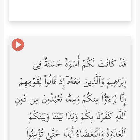
قَدۡ كَانَتۡ لَكُمۡ أُسۡوَةٌ حَسَنَةࣱ فِیۤ
إِبۡرَ ٰ⁠هِیمَ وَٱلَّذِینَ مَعَهُۥۤ إِذۡ قَالُواْ لِقَوۡمِهِمۡ
إِنَّا بُرَءَ ٰۤ⁠ ؤُاْ مِنكُمۡ وَمِمَّا تَعۡبُدُونَ مِن دُونِ
ٱللَّهِ كَفَرۡنَا بِكُمۡ وَبَدَا بَیۡنَنَا وَبَیۡنَكُمُ
ٱلۡعَدَ ٰ⁠وَةُ وَٱلۡبَغۡضَاۤءُ أَبَدًا حَتَّىٰ تُؤۡمِنُواْ