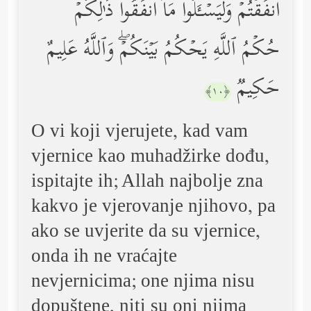
أَنفَقۡتُمۡ وَلۡیَسۡـَٔلُواْ مَاۤ أَنفَقُواْۚ ذَ ٰ⁠لِكُمۡ
حُكۡمُ ٱللَّهِ یَحۡكُمُ بَیۡنَكُمۡۖ وَٱللَّهُ عَلِیمٌ
حَكِیمࣱ
﴿١٠﴾
O vi koji vjerujete, kad vam
vjernice kao muhadžirke dođu,
ispitajte ih; Allah najbolje zna
kakvo je vjerovanje njihovo, pa
ako se uvjerite da su vjernice,
onda ih ne vraćajte
nevjernicima; one njima nisu
dopuštene, niti su oni njima