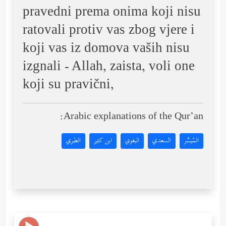
pravedni prema onima koji nisu
ratovali protiv vas zbog vjere i
koji vas iz domova vaših nisu
izgnali - Allah, zaista, voli one
koji su pravični,
Arabic explanations of the Qur’an:
المُيسَّر
السعدي
البغوي
ابن كثير
الطبري