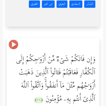
المُيسَّر
السعدي
البغوي
ابن كثير
الطبري
وَإِن فَاتَكُمۡ شَیۡءࣱ مِّنۡ أَزۡوَ ٰ⁠جِكُمۡ إِلَى
ٱلۡكُفَّارِ فَعَاقَبۡتُمۡ فَـَٔاتُواْ ٱلَّذِینَ ذَهَبَتۡ
أَزۡوَ ٰ⁠جُهُم مِّثۡلَ مَاۤ أَنفَقُواْۚ وَٱتَّقُواْ ٱللَّهَ
ٱلَّذِیۤ أَنتُم بِهِۦ مُؤۡمِنُونَ
﴿١١﴾