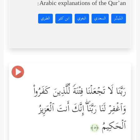
Arabic explanations of the Qur’an:
المُيسَّر
السعدي
البغوي
ابن كثير
الطبري
رَبَّنَا لَا تَجۡعَلۡنَا فِتۡنَةࣰ لِّلَّذِینَ كَفَرُواْ
وَٱغۡفِرۡ لَنَا رَبَّنَاۤۖ إِنَّكَ أَنتَ ٱلۡعَزِیزُ
ٱلۡحَكِیمُ
﴿٥﴾