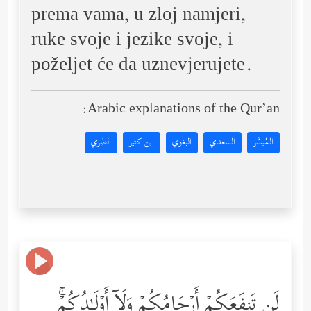
prema vama, u zloj namjeri,
ruke svoje i jezike svoje, i
poželjet će da uznevjerujete.
Arabic explanations of the Qur’an:
المُيسَّر
السعدي
البغوي
ابن كثير
الطبري
لَن تَنفَعَكُمۡ أَرۡحَامُكُمۡ وَلَاۤ أَوۡلَـٰدُكُمۡۚ