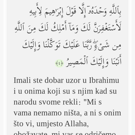
بِٱللَّهِ وَحۡدَهُۥۤ إِلَّا قَوۡلَ إِبۡرَ ٰ⁠هِیمَ لِأَبِیهِ
لَأَسۡتَغۡفِرَنَّ لَكَ وَمَاۤ أَمۡلِكُ لَكَ مِنَ ٱللَّهِ
مِن شَیۡءࣲۖ رَّبَّنَا عَلَیۡكَ تَوَكَّلۡنَا وَإِلَیۡكَ
أَنَبۡنَا وَإِلَیۡكَ ٱلۡمَصِیرُ
﴿٤﴾
Imali ste dobar uzor u Ibrahimu
i u onima koji su s njim kad su
narodu svome rekli: "Mi s
vama nemamo ništa, a ni s onim
što vi, umjesto Allaha,