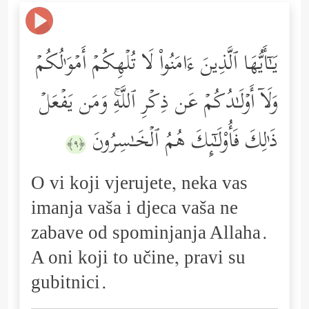
یَـٰۤأَیُّهَا ٱلَّذِینَ ءَامَنُواْ لَا تُلۡهِكُمۡ أَمۡوَ ٰ⁠لُكُمۡ
وَلَاۤ أَوۡلَـٰدُكُمۡ عَن ذِكۡرِ ٱللَّهِۚ وَمَن یَفۡعَلۡ
ذَ ٰ⁠لِكَ فَأُوْلَـٰۤىِٕكَ هُمُ ٱلۡخَـٰسِرُونَ
﴿٩﴾
O vi koji vjerujete, neka vas
imanja vaša i djeca vaša ne
zabave od spominjanja Allaha.
A oni koji to učine, pravi su
gubitnici.