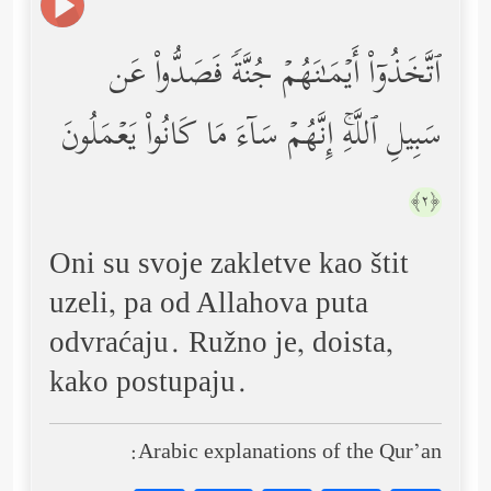
ٱتَّخَذُوۤاْ أَیۡمَـٰنَهُمۡ جُنَّةࣰ فَصَدُّواْ عَن
سَبِیلِ ٱللَّهِۚ إِنَّهُمۡ سَاۤءَ مَا كَانُواْ یَعۡمَلُونَ
﴿٢﴾
Oni su svoje zakletve kao štit
uzeli, pa od Allahova puta
odvraćaju. Ružno je, doista,
kako postupaju.
Arabic explanations of the Qur’an: