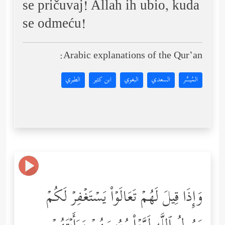
se pričuvaj! Allah ih ubio, kuda
se odmeću!
Arabic explanations of the Qur’an:
المُيسَّر
السعدي
البغوي
ابن كثير
الطبري
وَإِذَا قِیلَ لَهُمۡ تَعَالَوۡاْ یَسۡتَغۡفِرۡ لَكُمۡ