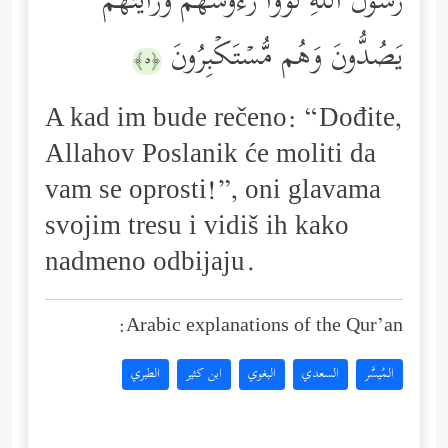
رَسُولُ ٱللَّهِ لَوَّوۡاْ رُءُوسَهُمۡ وَرَأَیۡتَهُمۡ
یَصُدُّونَ وَهُم مُّسۡتَكۡبِرُونَ
﴿٥﴾
A kad im bude rečeno: “Dođite,
Allahov Poslanik će moliti da
vam se oprosti!”, oni glavama
svojim tresu i vidiš ih kako
nadmeno odbijaju.
Arabic explanations of the Qur’an:
المُيسَّر
السعدي
البغوي
ابن كثير
الطبري