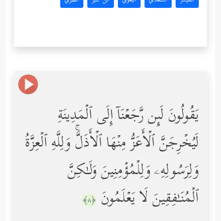
المُيسَّر
السعدي
البغوي
ابن كثير
الطبري
یَقُولُونَ لَىِٕن رَّجَعۡنَاۤ إِلَى ٱلۡمَدِینَةِ
لَیُخۡرِجَنَّ ٱلۡأَعَزُّ مِنۡهَا ٱلۡأَذَلَّۚ وَلِلَّهِ ٱلۡعِزَّةُ
وَلِرَسُولِهِۦ وَلِلۡمُؤۡمِنِینَ وَلَـٰكِنَّ
ٱلۡمُنَـٰفِقِینَ لَا یَعۡلَمُونَ
﴿٨﴾