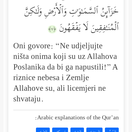
خَزَاۤىِٕنُ ٱلسَّمَـٰوَ ٰ⁠تِ وَٱلۡأَرۡضِ وَلَـٰكِنَّ
ٱلۡمُنَـٰفِقِینَ لَا یَفۡقَهُونَ
﴿٧﴾
Oni govore: “Ne udjeljujte
ništa onima koji su uz Allahova
Poslanika da bi ga napustili!” A
riznice nebesa i Zemlje
Allahove su, ali licemjeri ne
shvataju.
Arabic explanations of the Qur’an: