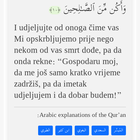
وَأَكُن مِّنَ ٱلصَّـٰلِحِینَ
﴿١٠﴾
I udjeljujte od onoga čime vas
Mi opskrbljujemo prije nego
nekom od vas smrt dođe, pa da
onda rekne: “Gospodaru moj,
da me još samo kratko vrijeme
zadržiš, pa da imetak
udjeljujem i da dobar budem!”
Arabic explanations of the Qur’an:
المُيسَّر
السعدي
البغوي
ابن كثير
الطبري