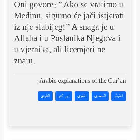
Oni govore: “Ako se vratimo u
Medinu, sigurno će jači istjerati
iz nje slabijeg!” A snaga je u
Allaha i u Poslanika Njegova i
u vjernika, ali licemjeri ne
znaju.
Arabic explanations of the Qur’an:
المُيسَّر
السعدي
البغوي
ابن كثير
الطبري