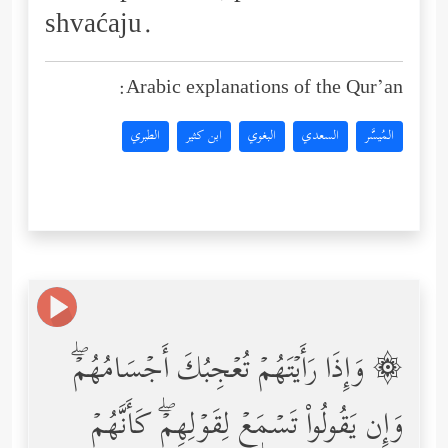
shvaćaju.
Arabic explanations of the Qur’an:
المُيسَّر
السعدي
البغوي
ابن كثير
الطبري
۞ وَإِذَا رَأَیۡتَهُمۡ تُعۡجِبُكَ أَجۡسَامُهُمۡۖ
وَإِن یَقُولُواْ تَسۡمَعۡ لِقَوۡلِهِمۡۖ كَأَنَّهُمۡ