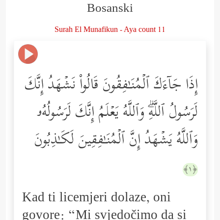
Bosanski
Surah El Munafikun - Aya count 11
إِذَا جَاۤءَكَ ٱلۡمُنَـٰفِقُونَ قَالُواْ نَشۡهَدُ إِنَّكَ
لَرَسُولُ ٱللَّهِۗ وَٱللَّهُ یَعۡلَمُ إِنَّكَ لَرَسُولُهُۥ
وَٱللَّهُ یَشۡهَدُ إِنَّ ٱلۡمُنَـٰفِقِینَ لَكَـٰذِبُونَ
﴿١﴾
Kad ti licemjeri dolaze, oni
govore: “Mi svjedočimo da si