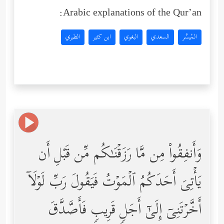
Arabic explanations of the Qur’an:
المُيسَّر
السعدي
البغوي
ابن كثير
الطبري
وَأَنفِقُواْ مِن مَّا رَزَقۡنَـٰكُم مِّن قَبۡلِ أَن
یَأۡتِیَ أَحَدَكُمُ ٱلۡمَوۡتُ فَیَقُولَ رَبِّ لَوۡلَاۤ
أَخَّرۡتَنِیۤ إِلَىٰۤ أَجَلࣲ قَرِیبࣲ فَأَصَّدَّقَ