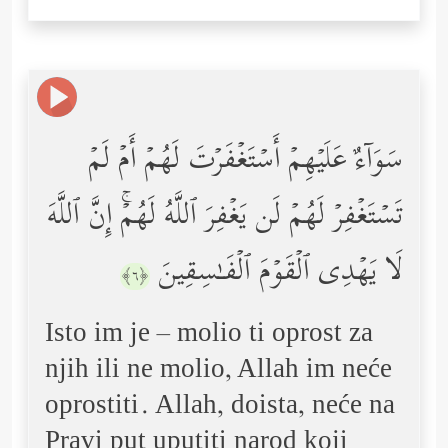
سَوَاۤءٌ عَلَیۡهِمۡ أَسۡتَغۡفَرۡتَ لَهُمۡ أَمۡ لَمۡ
تَسۡتَغۡفِرۡ لَهُمۡ لَن یَغۡفِرَ ٱللَّهُ لَهُمۡۚ إِنَّ ٱللَّهَ
لَا یَهۡدِی ٱلۡقَوۡمَ ٱلۡفَـٰسِقِینَ
﴿٦﴾
Isto im je – molio ti oprost za
njih ili ne molio, Allah im neće
oprostiti. Allah, doista, neće na
Pravi put uputiti narod koji