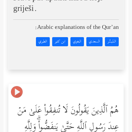
griješi.
Arabic explanations of the Qur’an:
المُيسَّر
السعدي
البغوي
ابن كثير
الطبري
هُمُ ٱلَّذِینَ یَقُولُونَ لَا تُنفِقُواْ عَلَىٰ مَنۡ
عِندَ رَسُولِ ٱللَّهِ حَتَّىٰ یَنفَضُّواْۗ وَلِلَّهِ