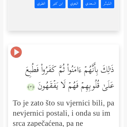
المُيسَّر
السعدي
البغوي
ابن كثير
الطبري
ذَ ٰ⁠لِكَ بِأَنَّهُمۡ ءَامَنُواْ ثُمَّ كَفَرُواْ فَطُبِعَ
عَلَىٰ قُلُوبِهِمۡ فَهُمۡ لَا یَفۡقَهُونَ
﴿٣﴾
To je zato što su vjernici bili, pa
nevjernici postali, i onda su im
srca zapečaćena, pa ne