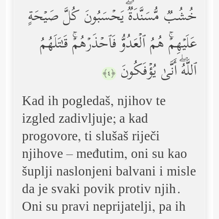
خُشُبࣱ مُّسَنَّدَةࣱۖ یَحۡسَبُونَ كُلَّ صَیۡحَةٍ
عَلَیۡهِمۡۚ هُمُ ٱلۡعَدُوُّ فَٱحۡذَرۡهُمۡۚ قَـٰتَلَهُمُ
ٱللَّهُۖ أَنَّىٰ یُؤۡفَكُونَ
﴿٤﴾
Kad ih pogledaš, njihov te
izgled zadivljuje; a kad
progovore, ti slušaš riječi
njihove – međutim, oni su kao
šuplji naslonjeni balvani i misle
da je svaki povik protiv njih.
Oni su pravi neprijatelji, pa ih