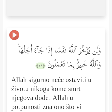
وَلَن یُؤَخِّرَ ٱللَّهُ نَفۡسًا إِذَا جَاۤءَ أَجَلُهَاۚ
وَٱللَّهُ خَبِیرُۢ بِمَا تَعۡمَلُونَ
﴿١١﴾
Allah sigurno neće ostaviti u
životu nikoga kome smrt
njegova dođe. Allah u
potpunosti zna ono što vi